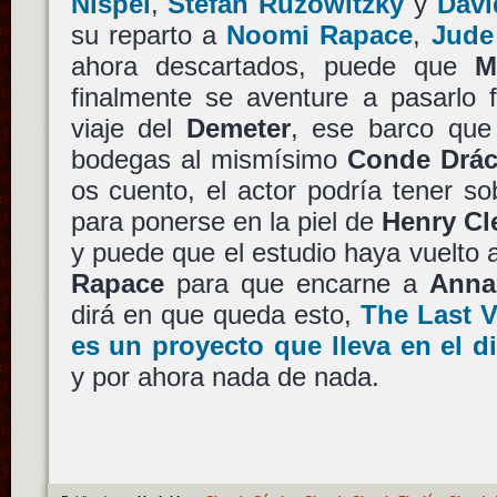
Nispel
,
Stefan Ruzowitzky
y
Davi
su reparto a
Noomi Rapace
,
Jude
ahora descartados, puede que
M
finalmente se aventure a pasarlo 
viaje del
Demeter
, ese barco que
bodegas al mismísimo
Conde Drác
os cuento, el actor podría tener s
para ponerse en la piel de
Henry C
y puede que el estudio haya vuelto 
Rapace
para que encarne a
Anna
dirá en que queda esto,
The Last V
es un proyecto que lleva en el 
y por ahora nada de nada.