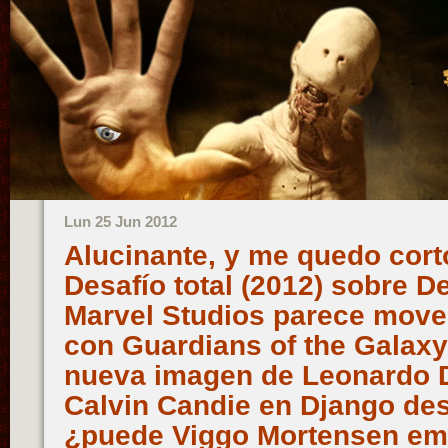
Lun 25 Jun 2012
Alucinante, y me quedo corto
Desafío total (2012) sobre De
Marvel Studios parece mover
con Guardians of the Galaxy
nueva imagen de Leonardo 
Calvin Candie en Django de
¿puede Viggo Mortensen em