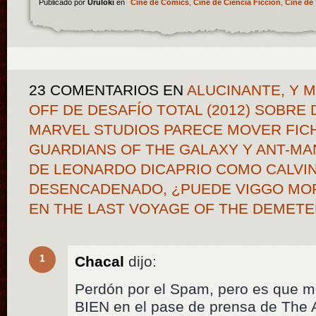
Publicado por
Uruloki
en
Cine de Cómics
,
Cine de Ciencia Ficción
,
Cine de 
23 COMENTARIOS
EN
ALUCINANTE, Y M
OFF DE DESAFÍO TOTAL (2012) SOBRE D
MARVEL STUDIOS PARECE MOVER FIC
GUARDIANS OF THE GALAXY Y ANT-MA
DE LEONARDO DICAPRIO COMO CALVI
DESENCADENADO, ¿PUEDE VIGGO M
EN THE LAST VOYAGE OF THE DEMET
1
Chacal
dijo:
Perdón por el Spam, pero es que 
BIEN en el pase de prensa de The