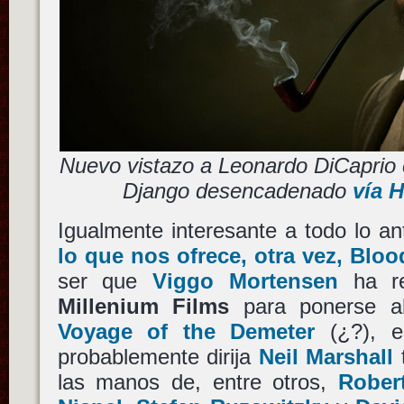
Nuevo vistazo a Leonardo DiCaprio
Django desencadenado
vía 
Igualmente interesante a todo lo a
lo que nos ofrece, otra vez, Blo
ser que
Viggo Mortensen
ha re
Millenium Films
para ponerse a
Voyage of the Demeter
(¿?), es
probablemente dirija
Neil Marshall
t
las manos de, entre otros,
Rober