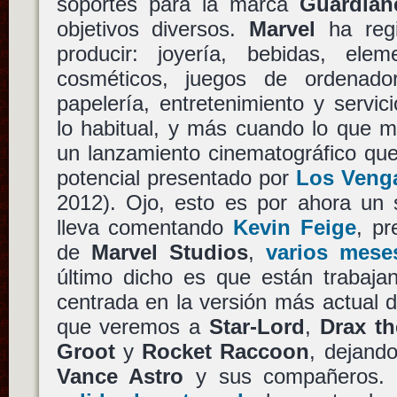
soportes para la marca
Guardian
objetivos diversos.
Marvel
ha regi
producir: joyería, bebidas, ele
cosméticos, juegos de ordenado
papelería, entretenimiento y servic
lo habitual, y más cuando lo que m
un lanzamiento cinematográfico que
potencial presentado por
Los Veng
2012). Ojo, esto es por ahora un 
lleva comentando
Kevin Feige
, pr
de
Marvel Studios
,
varios mese
último dicho es que están trabaja
centrada en la versión más actual d
que veremos a
Star-Lord
,
Drax th
Groot
y
Rocket Raccoon
, dejando
Vance Astro
y sus compañeros