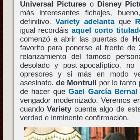
Universal Pictures
o
Disney Pict
más interesantes fichajes, buen
definitivo.
Variety adelanta
que
R
igual recordáis
aquel corto titula
comenzó a abrir las puertas de
H
favorito para ponerse al frente de
relanzamiento del famoso person
desolado y post-apocalíptico, no 
opresores y si más en modo ve
asesinato.
de Montruil
por lo tanto 
de hacer que
Gael García Bernal
vengador modernizado. Veremos en
cuando
Variety
cuenta algo de esta
verdad e inminente confirmación.