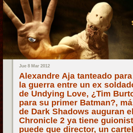
Jue 8 Mar 2012
Alexandre Aja tanteado para
la guerra entre un ex soldad
de Undying Love, ¿Tim Burt
para su primer Batman?, m
de Dark Shadows auguran el p
Chronicle 2 ya tiene guionis
puede que director, un carte