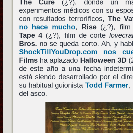
The Cure
(¿?), donde un mar
experimentos médicos con su espos
con resultados terroríficos,
The Va
no hace mucho
,
Rise
(¿?), film
Tape 4
(¿?), film de corte
lovecra
Bros.
no se queda corto. Ah, y habl
ShockTillYouDrop.com nos cue
Films
ha aplazado
Halloween 3D
(
de este año a una fecha indetermi
está siendo desarrollado por el dir
su habitual guionista
Todd Farmer
,
del asco.