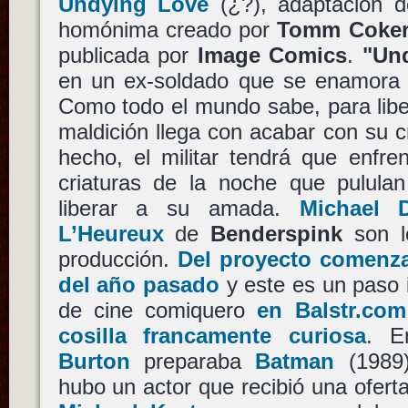
Undying Love
(¿?), adaptación 
homónima creado por
Tomm Coke
publicada por
Image Comics
.
"Un
en un ex-soldado que se enamora 
Como todo el mundo sabe, para libe
maldición llega con acabar con su c
hecho, el militar tendrá que enfre
criaturas de la noche que pulul
liberar a su amada.
Michael 
L’Heureux
de
Benderspink
son l
producción.
Del proyecto comenza
del año pasado
y este es un paso 
de cine comiquero
en Balstr.co
cosilla francamente curiosa
. E
Burton
preparaba
Batman
(1989
hubo un actor que recibió una oferta