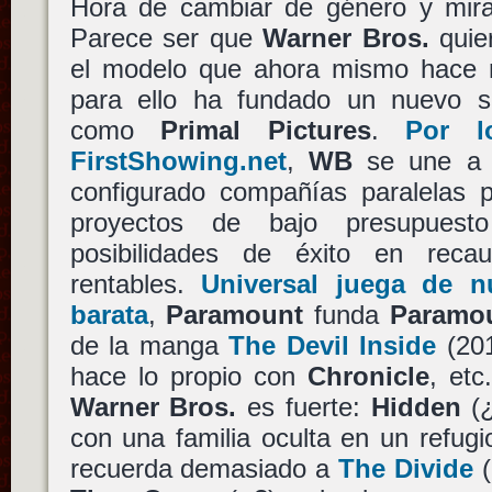
Hora de cambiar de género y mirar 
Parece ser que
Warner Bros.
quier
el modelo que ahora mismo hace ri
para ello ha fundado un nuevo s
como
Primal Pictures
.
Por l
FirstShowing.net
,
WB
se une a 
configurado compañías paralelas 
proyectos de bajo presupuest
posibilidades de éxito en rec
rentables.
Universal juega de 
barata
,
Paramount
funda
Paramou
de la manga
The Devil Inside
(20
hace lo propio con
Chronicle
, etc
Warner Bros.
es fuerte:
Hidden
(¿
con una familia oculta en un refugi
recuerda demasiado a
The Divide
(