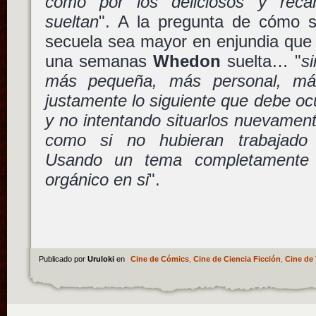
como por los deliciosos y reca
sueltan
". A la pregunta de cómo s
secuela sea mayor en enjundia que 
una semanas
Whedon
suelta… "
si
más pequeña, más personal, má
justamente lo siguiente que debe ocu
y no intentando situarlos nuevamen
como si no hubieran trabajado j
Usando un tema completamente
orgánico en si
".
Publicado por
Uruloki
en
Cine de Cómics
,
Cine de Ciencia Ficción
,
Cine de 