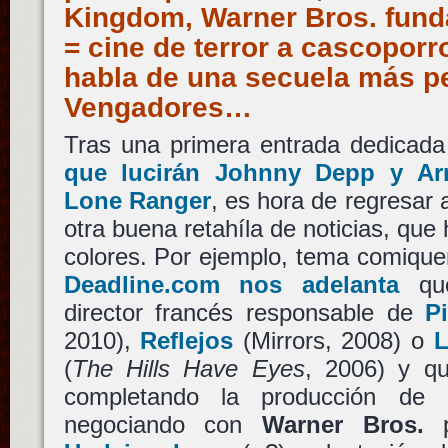
Kingdom, Warner Bros. funda
= cine de terror a cascopor
habla de una secuela más p
Vengadores…
Tras una primera entrada dedicad
que lucirán Johnny Depp y A
Lone Ranger
, es hora de regresar 
otra buena retahíla de noticias, que 
colores. Por ejemplo, tema comique
Deadline.com nos adelanta
q
director francés responsable de
P
2010),
Reflejos
(Mirrors, 2008) o
L
(
The Hills Have Eyes
, 2006) y q
completando la producción de
negociando con
Warner Bros.
p