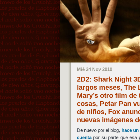
Mié 24 Nov 2010
2D2: Shark Night 3
largos meses, The L
Mary’s otro film de
cosas, Petar Pan v
de niños, Fox anunc
nuevas imágenes 
De nuevo por el blog,
hace un 
cuenta
por su parte que esa p