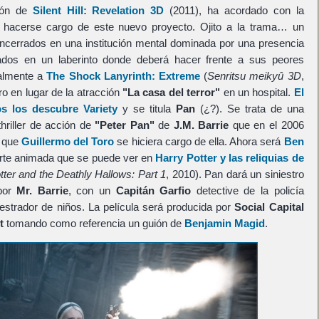
ción de
Silent Hill: Revelation 3D
(2011), ha acordado con la
hacerse cargo de este nuevo proyecto. Ojito a la trama… un
ncerrados en una institución mental dominada por una presencia
apados en un laberinto donde deberá hacer frente a sus peores
talmente a
The Shock Lanyrinth: Extreme
(
Senritsu meikyû 3D
,
ro en lugar de la atracción
"La casa del terror"
en un hospital.
El
s los descubre Variety
y se titula
Pan
(¿?). Se trata de una
hriller de acción de
"Peter Pan"
de
J.M. Barrie
que en el 2006
 que
Guillermo del Toro
se hiciera cargo de ella. Ahora será
Ben
parte animada que se puede ver en
Harry Potter y las reliquias de
tter and the Deathly Hallows: Part 1
, 2010). Pan dará un siniestro
 por
Mr. Barrie
, con un
Capitán Garfio
detective de la policía
estrador de niños. La película será producida por
Social Capital
t
tomando como referencia un guión de
Benjamin Magid
.