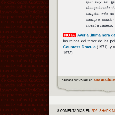
que hay un gr
decepcionado si l
simplemente de 
siempre podrán
nuestra cadena.
NOTA
Ayer a última hora de
las reinas del terror de las p
Countess Dracula
(1971), y 
1973).
Publicado por
Uruloki
en
Cine de Cómic
8 COMENTARIOS
EN
2D2: SHARK N