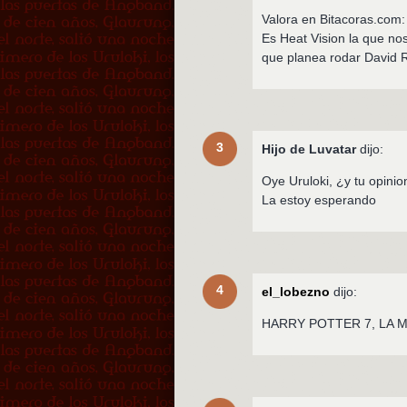
Valora en Bitacoras.com:
Es Heat Vision la que no
que planea rodar David R
3
Hijo de Luvatar
dijo:
Oye Uruloki, ¿y tu opinio
La estoy esperando
4
el_lobezno
dijo:
HARRY POTTER 7, LA M