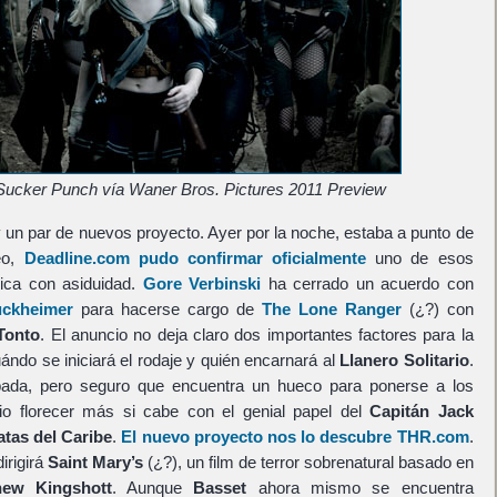
ucker Punch vía Waner Bros. Pictures 2011 Preview
y un par de nuevos proyecto. Ayer por la noche, estaba a punto de
eo,
Deadline.com pudo confirmar oficialmente
uno de esos
ica con asiduidad.
Gore Verbinski
ha cerrado un acuerdo con
uckheimer
para hacerse cargo de
The Lone Ranger
(¿?) con
Tonto
. El anuncio no deja claro dos importantes factores para la
ándo se iniciará el rodaje y quién encarnará al
Llanero Solitario
.
ada, pero seguro que encuentra un hueco para ponerse a los
io florecer más si cabe con el genial papel del
Capitán Jack
atas del Caribe
.
El nuevo proyecto nos lo descubre THR.com
.
irigirá
Saint Mary’s
(¿?), un film de terror sobrenatural basado en
hew Kingshott
. Aunque
Basset
ahora mismo se encuentra