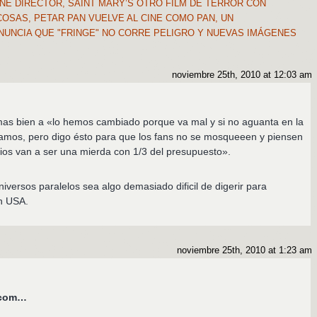
NE DIRECTOR, SAINT MARY’S OTRO FILM DE TERROR CON
OSAS, PETAR PAN VUELVE AL CINE COMO PAN, UN
NUNCIA QUE "FRINGE" NO CORRE PELIGRO Y NUEVAS IMÁGENES
noviembre 25th, 2010 at 12:03 am
as bien a «lo hemos cambiado porque va mal y si no aguanta en la
llamos, pero digo ésto para que los fans no se mosqueeen y piensen
dios van a ser una mierda con 1/3 del presupuesto».
niversos paralelos sea algo demasiado dificil de digerir para
n USA.
noviembre 25th, 2010 at 1:23 am
s.com…