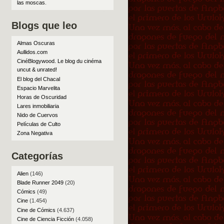
las moscas
.
Blogs que leo
Almas Oscuras
Aullidos.com
CinéBlogywood. Le blog du cinéma
uncut & unrated!
El blog del Chacal
Espacio Marvelita
Horas de Oscuridad
Lares inmobiliaria
Nido de Cuervos
Películas de Culto
Zona Negativa
Categorías
Alien
(146)
Blade Runner 2049
(20)
Cómics
(49)
Cine
(1.454)
Cine de Cómics
(4.637)
Cine de Ciencia Ficción
(4.058)