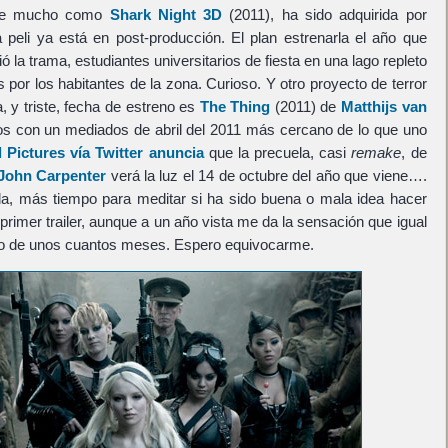
hace mucho como
Shark Night 3D
(2011), ha sido adquirida por
 peli ya está en post-producción. El plan estrenarla el año que
ó la trama, estudiantes universitarios de fiesta en una lago repleto
 por los habitantes de la zona. Curioso. Y otro proyecto de terror
 y triste, fecha de estreno es
The Thing
(2011) de
Matthijs van
os con un mediados de abril del 2011 más cercano de lo que uno
 Pictures vía Twitter anuncia
que la precuela, casi
remake
, de
John Carpenter
verá la luz el 14 de octubre del año que viene….
a, más tiempo para meditar si ha sido buena o mala idea hacer
primer trailer, aunque a un año vista me da la sensación que igual
ro de unos cuantos meses. Espero equivocarme.