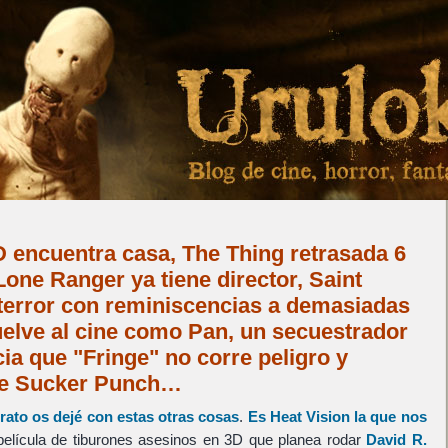
D encuentra casa, The Thing retrasada 6
one Ranger ya tiene director, Saint
 terror con reminiscencias a demasiadas
uelve al cine como Pan, un secuestrador
ia que "Fringe" no corre peligro y
de Sucker Punch…
rato os dejé con estas otras cosas
.
Es Heat Vision la que nos
elícula de tiburones asesinos en 3D que planea rodar
David R.