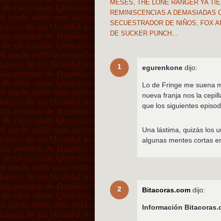
MESES, THE LONE RANGER YA TIE
REMINISCENCIAS A DEMASIADAS C
SECUESTRADOR DE NIÑOS, FOX A
DE SUCKER PUNCH…
1
egurenkone
dijo:
Lo de Fringe me suena m
nueva franja nos la cepi
que los siguientes episo
Una lástima, quizás los u
algunas mentes cortas e
2
Bitacoras.com
dijo:
Información Bitacora