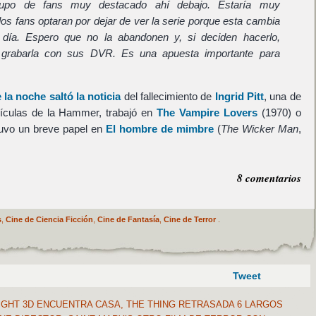
upo de fans muy destacado ahí debajo. Estaría muy
os fans optaran por dejar de ver la serie porque esta cambia
día. Espero que no la abandonen y, si deciden hacerlo,
 grabarla con sus DVR. Es una apuesta importante para
 la noche saltó la noticia
del fallecimiento de
Ingrid Pitt
, una de
elículas de la Hammer, trabajó en
The Vampire Lovers
(1970) o
tuvo un breve papel en
El hombre de mimbre
(
The Wicker Man
,
8 comentarios
s
,
Cine de Ciencia Ficción
,
Cine de Fantasía
,
Cine de Terror
.
Tweet
IGHT 3D ENCUENTRA CASA, THE THING RETRASADA 6 LARGOS