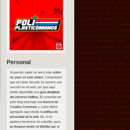
Personal
Si queréis saber un poco más
sobre
mi, pues en este enlace
. Comentaros
que mi cómic favorito se merece una
sección en mi web, así que aquí
tenéis disponible una
guía detallada
del universo Hellboy
. El contenido de
este blog está bajo una
licencia de
Creative Commons
y como último
agregado aquí tenéis la
política de
privacidad de la web
. Ah, si os
apatece favorecer mi culturilla, pues
en Amazon tenéis mi Wishlist por si