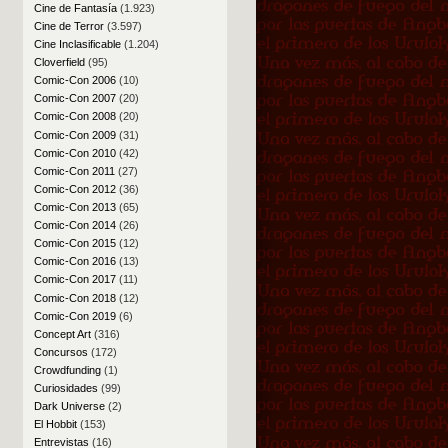
Cine de Fantasía
(1.923)
Cine de Terror
(3.597)
Cine Inclasificable
(1.204)
Cloverfield
(95)
Comic-Con 2006
(10)
Comic-Con 2007
(20)
Comic-Con 2008
(20)
Comic-Con 2009
(31)
Comic-Con 2010
(42)
Comic-Con 2011
(27)
Comic-Con 2012
(36)
Comic-Con 2013
(65)
Comic-Con 2014
(26)
Comic-Con 2015
(12)
Comic-Con 2016
(13)
Comic-Con 2017
(11)
Comic-Con 2018
(12)
Comic-Con 2019
(6)
Concept Art
(316)
Concursos
(172)
Crowdfunding
(1)
Curiosidades
(99)
Dark Universe
(2)
El Hobbit
(153)
Entrevistas
(16)