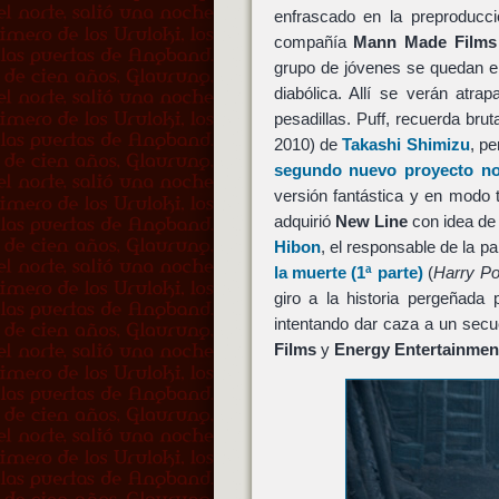
enfrascado en la preproduc
compañía
Mann Made Films
grupo de jóvenes se quedan e
diabólica. Allí se verán atr
pesadillas. Puff, recuerda bru
2010) de
Takashi Shimizu
, pe
segundo nuevo proyecto no
versión fantástica y en modo t
adquirió
New Line
con idea de
Hibon
, el responsable de la 
la muerte (1ª parte)
(
Harry Po
giro a la historia pergeñada
intentando dar caza a un secu
Films
y
Energy Entertainmen