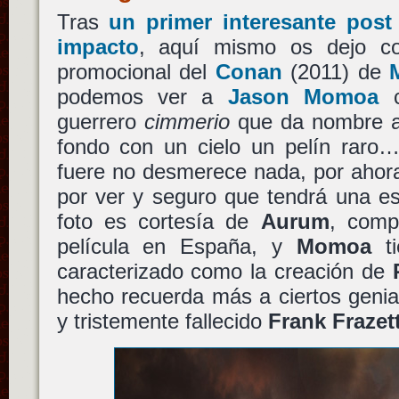
Tras
un primer interesante post
impacto
, aquí mismo os dejo c
promocional del
Conan
(2011) de
podemos ver a
Jason Momoa
c
guerrero
cimmerio
que da nombre a 
fondo con un cielo un pelín rar
fuere no desmerece nada, por ahor
por ver y seguro que tendrá una es
foto es cortesía de
Aurum
, compa
película en España, y
Momoa
ti
caracterizado como la creación de
hecho recuerda más a ciertos genial
y tristemente fallecido
Frank Frazet