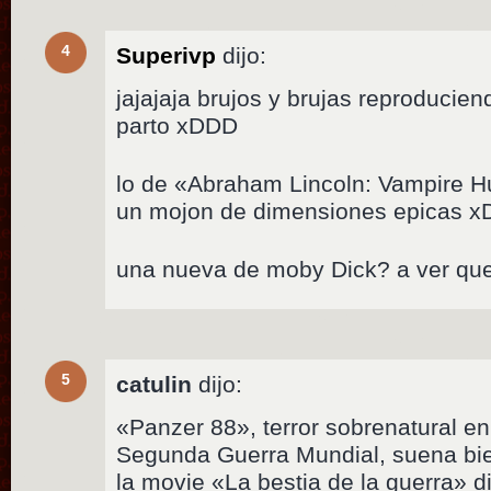
4
Superivp
dijo:
jajajaja brujos y brujas reproduci
parto xDDD
lo de «Abraham Lincoln: Vampire Hu
un mojon de dimensiones epicas 
una nueva de moby Dick? a ver qu
5
catulin
dijo:
«Panzer 88», terror sobrenatural en 
Segunda Guerra Mundial, suena bi
la movie «La bestia de la guerra» di