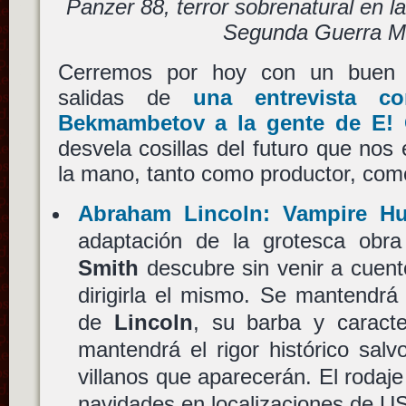
Panzer 88, terror sobrenatural en la
Segunda Guerra M
Cerremos por hoy con un buen 
salidas de
una entrevista c
Bekmambetov a la gente de E! 
desvela cosillas del futuro que no
la mano, tanto como productor, como
Abraham Lincoln: Vampire Hu
adaptación de la grotesca ob
Smith
descubre sin venir a cuent
dirigirla el mismo. Se mantendrá 
de
Lincoln
, su barba y caracte
mantendrá el rigor histórico salv
villanos que aparecerán. El rodaje
navidades en localizaciones de U