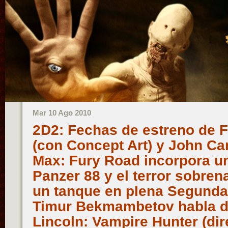
Mar 10 Ago 2010
2D2: Fechas de estreno de 
(con Concept Art) y John Ca
Max: Fury Road incorpora u
Panzer 88 y el terror sobren
un tanque en plena Segunda
Timur Bekmambetov habla 
Lincoln: Vampire Hunter (dir