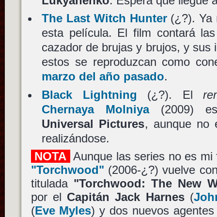
Lukyanenko
. Espera que llegue a
The Last Witch Hunter
(¿?). Ya 
esta película. El film contará la
cazador de brujas y brujos, y sus 
estos se reproduzcan como con
marzo del año pasado
.
Black Lightning
(¿?). El
re
Chernaya Molniya
(2009) es
Universal Pictures
, aunque no 
realizándose.
NOTA
Aunque las series no es mi 
"Torchwood"
(2006-¿?) vuelve con
titulada
"Torchwood: The New W
por el
Capitán Jack Harnes
(
Joh
(
Eve Myles
) y dos nuevos agentes 