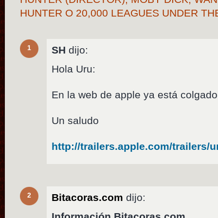
HUNTER O 20,000 LEAGUES UNDER TH
1
SH
dijo:
Hola Uru:
En la web de apple ya está colgado e
Un saludo
http://trailers.apple.com/trailers/
2
Bitacoras.com
dijo:
Información Bitacoras.com…