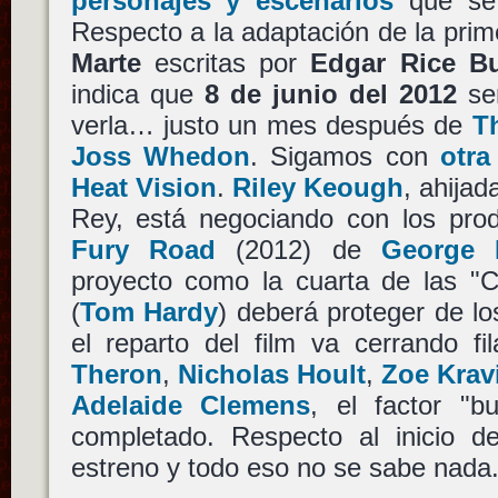
personajes y escenarios
que se 
Respecto a la adaptación de la prim
Marte
escritas por
Edgar Rice B
indica que
8 de junio del 2012
ser
verla… justo un mes después de
T
Joss Whedon
. Sigamos con
otra
Heat Vision
.
Riley Keough
, ahijad
Rey, está negociando con los pro
Fury Road
(2012) de
George M
proyecto como la cuarta de las "
(
Tom Hardy
) deberá proteger de lo
el reparto del film va cerrando f
Theron
,
Nicholas Hoult
,
Zoe Krav
Adelaide Clemens
, el factor "b
completado. Respecto al inicio de
estreno y todo eso no se sabe nada