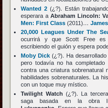
Wanted 2
(¿?). Están trabajand
esperara a
Abraham Lincoln: V
Men: First Class
(2011)…
James
20,000 Leagues Under The Se
ocurrirá y que Scott Free es
escribiendo el guión y espera poder
Moby Dick
(¿?). Ha desarrollado
pero todavía no ha completado e
contra una criatura sobrenatural 
habilidades sobrenaturales. La hi
con un toque muy místico.
Twilight Watch
(¿?). La tercera 
saga basada en la obra l