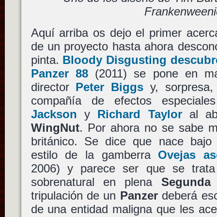
Frankenweeni
Aquí arriba os dejo el primer acer
de un proyecto hasta ahora descon
pinta.
Bloody Disgusting descubr
Panzer 88
(2011) se pone en ma
director
Peter Biggs
y, sorpresa
compañía de efectos especial
Jackson
y
Richard Taylor
al ab
WingNut
. Por ahora no se sabe m
británico. Se dice que nace bajo 
estilo de la gamberra
Ovejas as
2006) y parece ser que se trata
sobrenatural en plena
Segunda 
tripulación de un
Panzer
deberá esc
de una entidad maligna que les ac