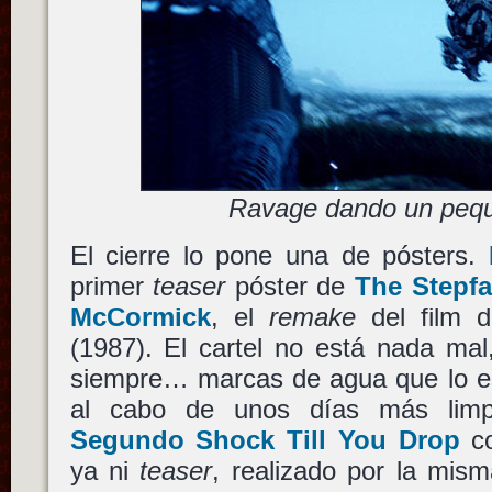
Ravage dando un pequ
El cierre lo pone una de pósters.
primer
teaser
póster de
The Stepfa
McCormick
, el
remake
del film d
(1987). El cartel no está nada mal
siempre… marcas de agua que lo est
al cabo de unos días más limp
Segundo Shock Till You Drop
co
ya ni
teaser
, realizado por la mis