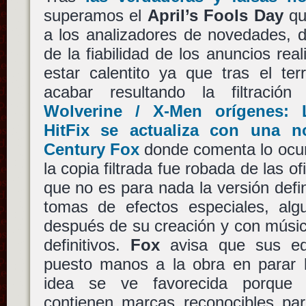
superamos el
April’s Fools Day
qu
a los analizadores de novedades, 
de la fiabilidad de los anuncios rea
estar calentito ya que tras el ter
acabar resultando la filtraci
Wolverine / X-Men orígenes: 
HitFix se actualiza con una n
Century Fox
donde comenta lo ocur
la copia filtrada fue robada de las o
que no es para nada la versión defin
tomas de efectos especiales, al
después de su creación y con músic
definitivos.
Fox
avisa que sus eq
puesto manos a la obra en parar la
idea se ve favorecida porque lo
contienen marcas reconocibles para