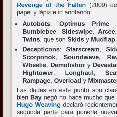
Revenge of the Fallen
(2009) d
papel y lápiz e id anotando:
Autobots
:
Optimus Prime
Bumblebee
,
Sideswipe
,
Arcee
Twins
, que son
Skids
y
Mudflap
Decepticons
:
Starscream
,
Sid
Scorponok
,
Soundwave
,
Ra
Wheelie
,
Demolishor
y
Devasta
Hightower
,
Longhaul
,
Sca
Rampage
,
Overload
y
Mixmaster
Las dudas en este punto son cl
bien
Bay
negó no hace mucho que no
Hugo Weaving
declaró recientemen
segunda parte para ponerle nuev