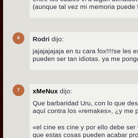
(aunque tal vez mi memoria puede 
6
Rodri
dijo:
jajajajajaja en tu cara fox!!!!se les
pueden ser tan idiotas. ya me pon
7
xMeNux
dijo:
Que barbaridad Uru, con lo que des
aquí contra los «remakes», ¿y me 
«el cine es cine y por ello debe ser
que estas cosas pueden acabar pr