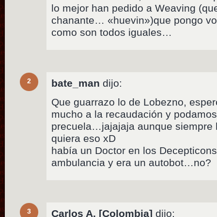
lo mejor han pedido a Weaving (qu
chanante… «huevin»)que pongo voz 
como son todos iguales…
2
bate_man
dijo:
Que guarrazo lo de Lobezno, esper
mucho a la recaudación y podamos 
precuela…jajajaja aunque siempre 
quiera eso xD
había un Doctor en los Decepticon
ambulancia y era un autobot…no?
3
Carlos A. [Colombia]
dijo: