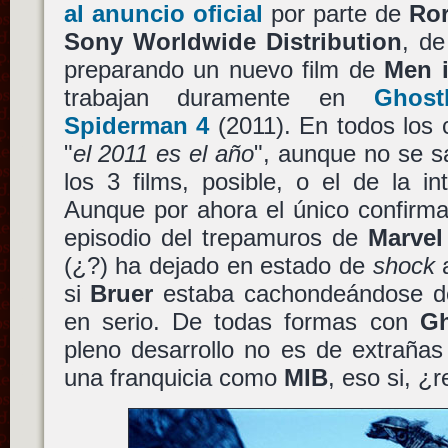
al anuncio oficial
por parte de
Ror
Sony Worldwide Distribution
, d
preparando un nuevo film de
Men i
trabajan duramente en
Ghost
Spiderman 4
(2011). En todos los
"
el 2011 es el año
", aunque no se sa
los 3 films, posible, o el de la in
Aunque por ahora el único confirma
episodio del trepamuros de
Marvel
(¿?) ha dejado en estado de
shock
a
si
Bruer
estaba cachondeándose de
en serio. De todas formas con
Gh
pleno desarrollo no es de extrañas
una franquicia como
MIB
, eso si, ¿