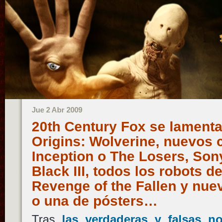
Jue 2 Abr 2009
20th Century Fox se lamenta
Origins: Wolverine, nuevos 
Inception o The Losers, Son
Black III, todos los robots d
Revenge of the Fallen y nuev
o una de pósters…
Tras
las verdaderas y falsas no