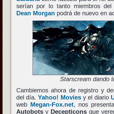
serían por lo tanto miembros d
Dean Morgan
podrá de nuevo en act
Starscream dando l
Cambiemos ahora de registro y de
del día.
Yahoo! Movies
y el diario
web
Megan-Fox.net
, nos presenta
Autobots
y
Decepticons
que ver