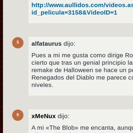
http://www.aullidos.com/videos.a
id_pelicula=3158&VideoID=1
5
alfataurus
dijo:
Pues a mi me gusta como dirige R
cierto que tras un genial principio 
remake de Halloween se hace un p
Renegados del Diablo me parece co
niveles.
6
xMeNux
dijo:
A mi «The Blob» me encanta, aunq