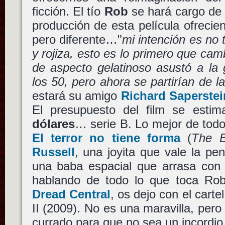
ficción. El tío
Rob
se hará cargo de l
producción de esta película ofrecie
pero diferente…"
mi intención es no
y rojiza, esto es lo primero que ca
de aspecto gelatinoso asustó a la
los 50, pero ahora se partirían de la
estará su amigo
Richard Saperstei
El presupuesto del film se est
dólares
… serie B. Lo mejor de tod
El terror no tiene forma
(
The B
Russell
, una joyita que vale la pen
una baba espacial que arrasa con
hablando de todo lo que toca Ro
Dread Central
, os dejo con el cart
II (2009). No es una maravilla, pero
currado para que no sea un incordio