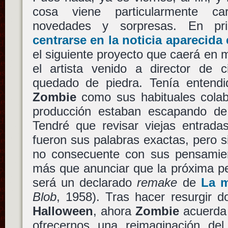
cosa viene particularmente ca
novedades y sorpresas. En p
centrarse en la noticia aparecida 
el siguiente proyecto que caerá en
el artista venido a director de
quedado de piedra. Tenía entendi
Zombie
como sus habituales cola
producción estaban escapando d
Tendré que revisar viejas entrada
fueron sus palabras exactas, pero si
no consecuente con sus pensamie
más que anunciar que la próxima p
será un declarado
remake
de
La m
Blob
, 1958). Tras hacer resurgir d
Halloween
, ahora
Zombie
acuerda
ofrecernos una reimaginación del 