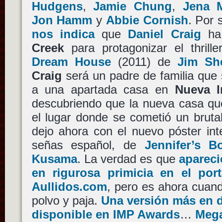
Hudgens
,
Jamie Chung
,
Jena 
Jon Hamm
y
Abbie Cornish
. Por 
nos indica
que
Daniel Craig
ha
Creek
para protagonizar el thrille
Dream House
(2011) de
Jim Sh
Craig
será un padre de familia que
a una apartada casa en
Nueva I
descubriendo que la nueva casa qu
el lugar donde se cometió un brutal
dejo ahora con el nuevo póster int
señas español, de
Jennifer’s B
Kusama
. La verdad es que
apareci
en rigurosa primicia en el port
Aullidos.com
, pero es ahora cuan
polvo y paja.
Una versión más en d
disponible en IMP Awards
…
Meg