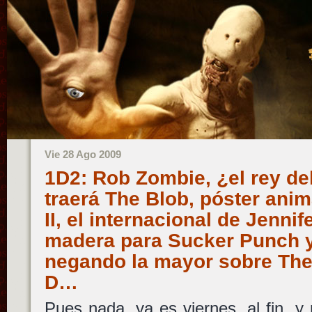
Vie 28 Ago 2009
1D2: Rob Zombie, ¿el rey de
traerá The Blob, póster ani
II, el internacional de Jenni
madera para Sucker Punch 
negando la mayor sobre The 
D…
Pues nada, ya es viernes, al fin, y