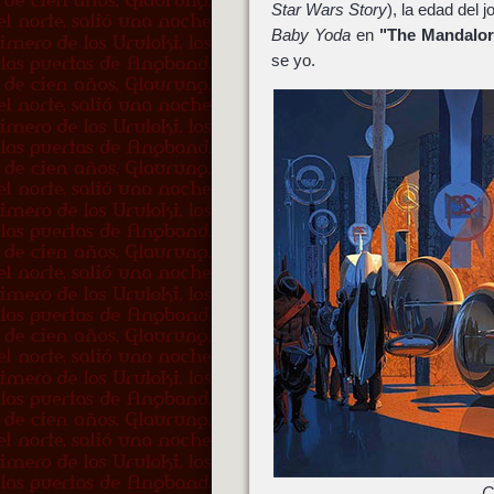
Star Wars Story
), la edad del 
Baby Yoda
en
"The Mandalor
se yo.
C