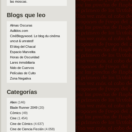
las moscas
.
Blogs que leo
Almas Oscuras
Aullidos.com
CinéBlogywood. Le blog du cinéma
uncut & unrated!
El blog del Chacal
Espacio Marvelita
Horas de Oscuridad
Lares inmobiliaria
Nido de Cuervos
Películas de Culto
Zona Negativa
Categorías
Alien
(146)
Blade Runner 2049
(20)
Cómics
(49)
Cine
(1.454)
Cine de Cómics
(4.637)
Cine de Ciencia Ficción
(4.058)