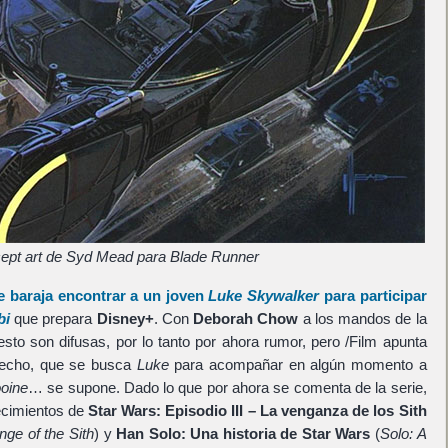
ept art de Syd Mead para Blade Runner
e baraja encontrar a un joven
Luke Skywalker
para participar
bi
que prepara
Disney+
. Con
Deborah Chow
a los mandos de la
 esto son difusas, por lo tanto por ahora rumor, pero /Film apunta
hecho, que se busca
Luke
para acompañar en algún momento a
ooine
… se supone. Dado lo que por ahora se comenta de la serie,
tecimientos de
Star Wars: Episodio III – La venganza de los Sith
nge of the Sith
) y
Han Solo: Una historia de Star Wars
(
Solo: A