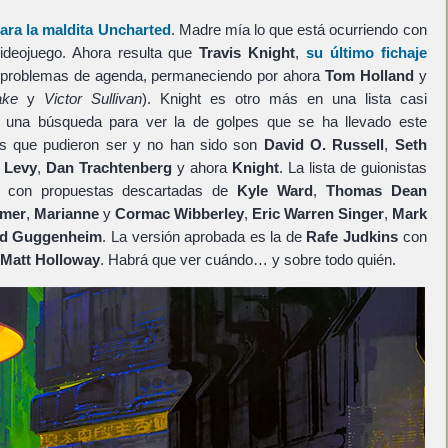
ara la maldita
Uncharted
. Madre mía lo que está ocurriendo con
ideojuego. Ahora resulta que
Travis Knight
,
su último fichaje
 problemas de agenda, permaneciendo por ahora
Tom Holland
y
ake
y
Victor Sullivan
). Knight es otro más en una lista casi
r una búsqueda para ver la de golpes que se ha llevado este
res que pudieron ser y no han sido son
David O. Russell
,
Seth
 Levy
,
Dan Trachtenberg
y ahora
Knight
. La lista de guionistas
 con propuestas descartadas de
Kyle Ward
,
Thomas Dean
imer
,
Marianne
y
Cormac Wibberley
,
Eric Warren Singer
,
Mark
id Guggenheim
. La versión aprobada es la de
Rafe Judkins
con
Matt Holloway
. Habrá que ver cuándo… y sobre todo quién.