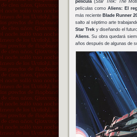
película
(
Star Trek: The Moti
películas como
Aliens: El re
más reciente
Blade Runner 2
salto al séptimo arte trabaja
Star Trek
y diseñando el futur
Aliens
. Su obra quedará siem
años después de algunas de su