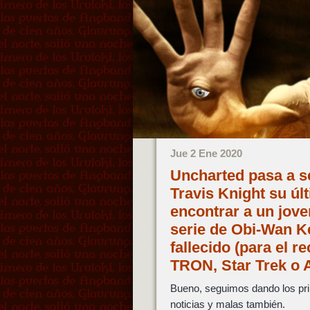
Jue 2 Ene 2020
Uncharted pasa a s
Travis Knight su úl
encontrar a un jove
serie de Obi-Wan K
fallecido (para el 
TRON, Star Trek o 
Bueno, seguimos dando los pr
noticias y malas también.