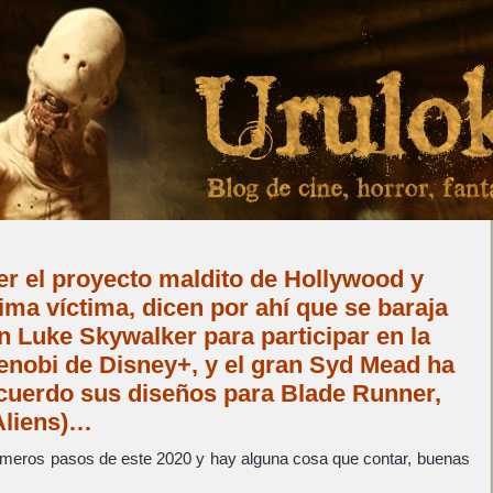
er el proyecto maldito de Hollywood y
tima víctima, dicen por ahí que se baraja
n Luke Skywalker para participar en la
enobi de Disney+, y el gran Syd Mead ha
recuerdo sus diseños para Blade Runner,
Aliens)…
imeros pasos de este 2020 y hay alguna cosa que contar, buenas