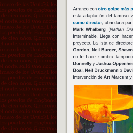
Arranco con
otro golpe más p
esta adaptación del famoso v
como director
, abandona por
Mark Whalberg
(
Nathan Dr
interminable. Llega con hace
proyecto. La lista de directo
Gordon
,
Neil Burger
,
Shawn
no le hace sombra tampoco
Donnelly
y
Joshua Oppenhe
Boal
,
Neil Druckmann
o
Dav
intervención de
Art Marcum
y