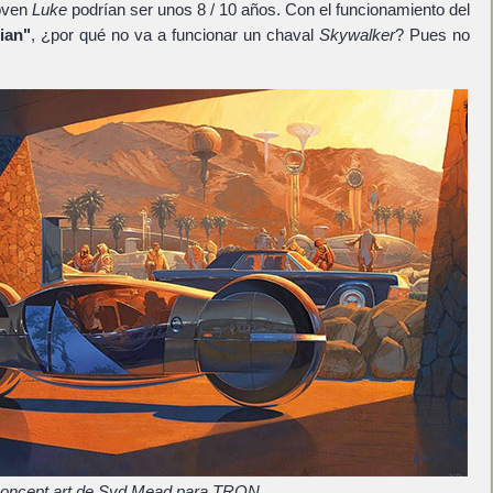
joven
Luke
podrían ser unos 8 / 10 años. Con el funcionamiento del
ian"
, ¿por qué no va a funcionar un chaval
Skywalker
? Pues no
oncept art de Syd Mead para TRON