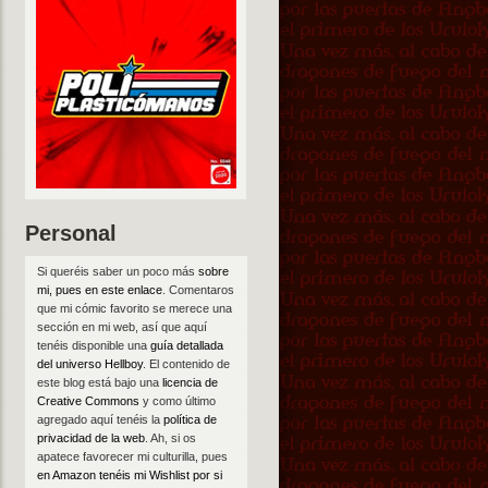
Personal
Si queréis saber un poco más
sobre
mi, pues en este enlace
. Comentaros
que mi cómic favorito se merece una
sección en mi web, así que aquí
tenéis disponible una
guía detallada
del universo Hellboy
. El contenido de
este blog está bajo una
licencia de
Creative Commons
y como último
agregado aquí tenéis la
política de
privacidad de la web
. Ah, si os
apatece favorecer mi culturilla, pues
en Amazon tenéis mi Wishlist por si