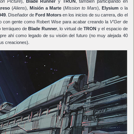
on Picture
),
Blade Runner
y
TRON
, también participando en
greso
(
Aliens
),
Misión a Marte
(
Mission to Mars
),
Elysium
o la
049
. Diseñador de
Ford Motors
en los inicios de su carrera, dio el
ndo con gente como Robert Wise para acabar creando la
V’Ger
de
o terráqueo de
Blade Runner
, lo virtual de
TRON
y el espacio de
pre ahí como legado de su visión del futuro (no muy alejada 40
s creaciones).