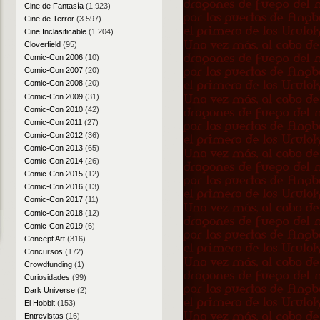
Cine de Fantasía
(1.923)
Cine de Terror
(3.597)
Cine Inclasificable
(1.204)
Cloverfield
(95)
Comic-Con 2006
(10)
Comic-Con 2007
(20)
Comic-Con 2008
(20)
Comic-Con 2009
(31)
Comic-Con 2010
(42)
Comic-Con 2011
(27)
Comic-Con 2012
(36)
Comic-Con 2013
(65)
Comic-Con 2014
(26)
Comic-Con 2015
(12)
Comic-Con 2016
(13)
Comic-Con 2017
(11)
Comic-Con 2018
(12)
Comic-Con 2019
(6)
Concept Art
(316)
Concursos
(172)
Crowdfunding
(1)
Curiosidades
(99)
Dark Universe
(2)
El Hobbit
(153)
Entrevistas
(16)