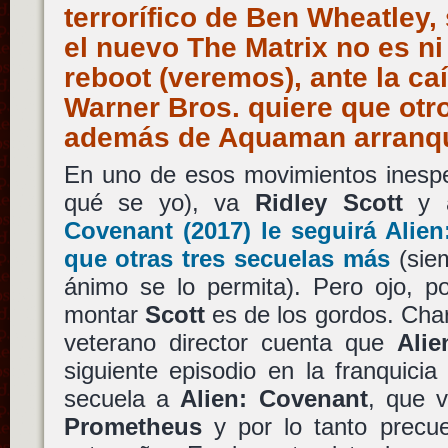
terrorífico de Ben Wheatley
el nuevo The Matrix no es ni
reboot (veremos), ante la c
Warner Bros. quiere que otr
además de Aquaman arranq
En uno de esos movimientos inespe
qué se yo), va
Ridley Scott
y a
Covenant
(2017) le seguirá
Alie
que otras tres secuelas más
(siem
ánimo se lo permita). Pero ojo, po
montar
Scott
es de los gordos. Cha
veterano director cuenta que
Ali
siguiente episodio en la franquici
secuela a
Alien: Covenant
, que 
Prometheus
y por lo tanto precu