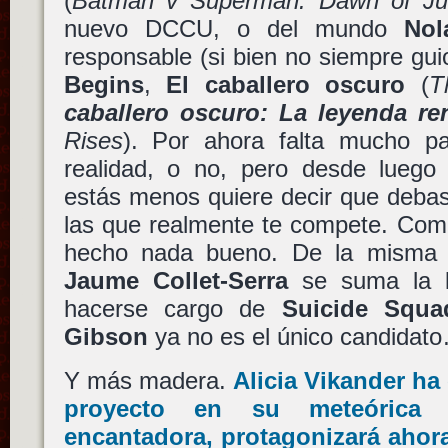
(
Batman v Superman: Dawn of Jus
nuevo DCCU, o del mundo
Nol
responsable (si bien no siempre guio
Begins
,
El caballero oscuro
(
T
caballero oscuro: La leyenda re
Rises
). Por ahora falta mucho p
realidad, o no, pero desde luego
estás menos quiere decir que deba
las que realmente te compete. Com
hecho nada bueno. De la misma 
Jaume Collet-Serra
se suma la li
hacerse cargo de
Suicide Squa
Gibson
ya no es el único candidat
Y más madera.
Alicia Vikander
ha 
proyecto en su meteórica c
encantadora, protagonizará aho