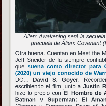
Alien: Awakening será la secuel
precuela de Alien: Covenant (R
Otra buena. Cuentan en Meet the Mo
Jeff Sneider de la siempre confiab
que
suena como director para
(2020) un viejo conocido de
Warn
DC…
David S. Goyer
. Record
escribiendo el film junto a
Justin 
hizo lo propio con
El Hombre de 
Batman v Superman: El Amane