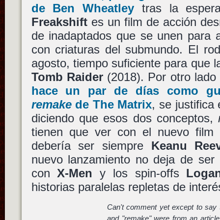
de
Ben Wheatley
tras la espe
Freakshift
es un film de acción de
de inadaptados que se unen para a
con criaturas del submundo. El rod
agosto, tiempo suficiente para que 
Tomb Raider
(2018). Por otro lad
hace un par de días como gu
remake
de
The Matrix
, se justific
diciendo que esos dos conceptos,
tienen que ver con el nuevo film
debería ser siempre
Keanu Ree
nuevo lanzamiento no deja de ser
con
X-Men
y los spin-offs
Loga
historias paralelas repletas de interé
Can't comment yet except to say t
and "remake" were from an article