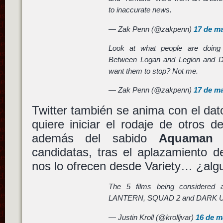
to inaccurate news.
— Zak Penn (@zakpenn)
17 de m
Look at what people are doing
Between Logan and Legion and D
want them to stop? Not me.
— Zak Penn (@zakpenn)
17 de m
Twitter también se anima con el da
quiere iniciar el rodaje de otros 
además del sabido
Aquaman
(
candidatas, tras el aplazamiento 
nos lo ofrecen desde Variety… ¿alg
The 5 films being considered
LANTERN, SQUAD 2 and DARK 
— Justin Kroll (@krolljvar)
16 de m