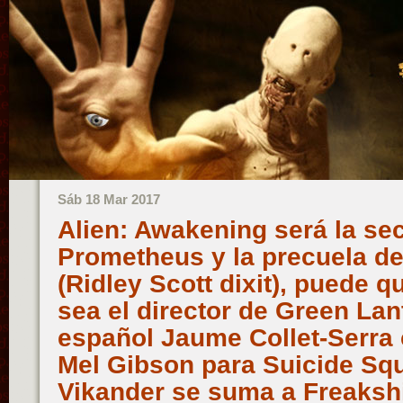
Sáb 18 Mar 2017
Alien: Awakening será la se
Prometheus y la precuela de
(Ridley Scott dixit), puede 
sea el director de Green Lan
español Jaume Collet-Serra 
Mel Gibson para Suicide Squ
Vikander se suma a Freakshi