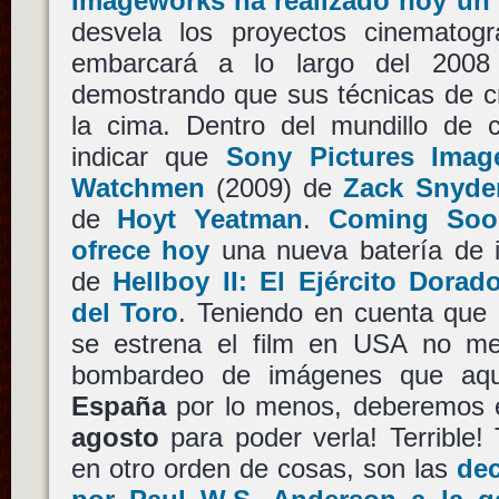
Imageworks ha realizado hoy un 
desvela los proyectos cinematog
embarcará a lo largo del 2008
demostrando que sus técnicas de cr
la cima. Dentro del mundillo de 
indicar que
Sony Pictures Imag
Watchmen
(2009) de
Zack Snyde
de
Hoyt Yeatman
.
Coming Soo
ofrece hoy
una nueva batería de 
de
Hellboy II: El Ejército Dorad
del Toro
. Teniendo en cuenta que
se estrena el film en USA no me
bombardeo de imágenes que aqu
España
por lo menos, deberemos 
agosto
para poder verla! Terrible! 
en otro orden de cosas, son las
dec