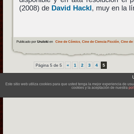
(2008) de
David Hackl
, muy en la l
Publicado por
Uruloki
en
Cine de Cómics
,
Cine de Ciencia Ficción
,
Cine de 
Página 5 de 5
«
1
2
3
4
5
Lléva
Este sitio web utiliza cookies para que usted tenga la mejor experiencia de u
cookies y la aceptación de nuestra
pol