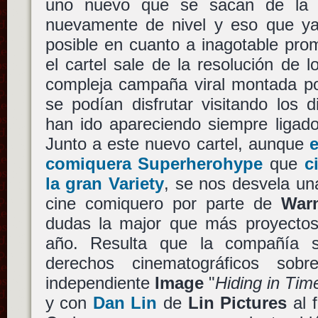
uno nuevo que se sacan de la
nuevamente de nivel y eso que ya
posible en cuanto a inagotable pro
el cartel sale de la resolución de 
compleja campaña viral montada p
se podían disfrutar visitando los d
han ido apareciendo siempre liga
Junto a este nuevo cartel, aunque
e
comiquera Superherohype
que
c
la gran Variety
, se nos desvela un
cine comiquero por parte de
Warn
dudas la major que más proyectos 
año. Resulta que la compañía 
derechos cinematográficos sob
independiente
Image
"
Hiding in Tim
y con
Dan Lin
de
Lin Pictures
al f