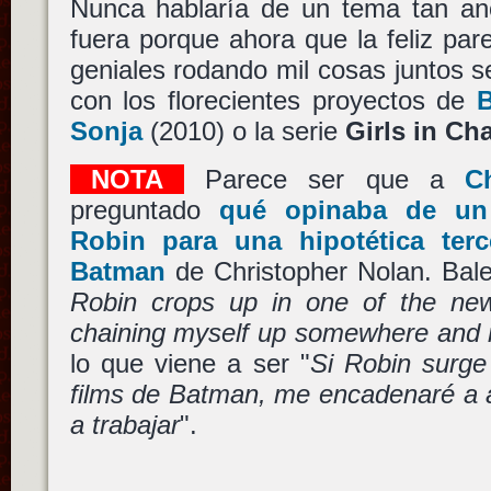
Nunca hablaría de un tema tan an
fuera porque ahora que la feliz par
geniales rodando mil cosas juntos
con los florecientes proyectos de
B
Sonja
(2010) o la serie
Girls in Ch
NOTA
Parece ser que a
C
preguntado
qué opinaba de un 
Robin para una hipotética ter
Batman
de Christopher Nolan. Bale
Robin crops up in one of the new 
chaining myself up somewhere and r
lo que viene a ser "
Si Robin surge
films de Batman, me encadenaré a 
a trabajar
".