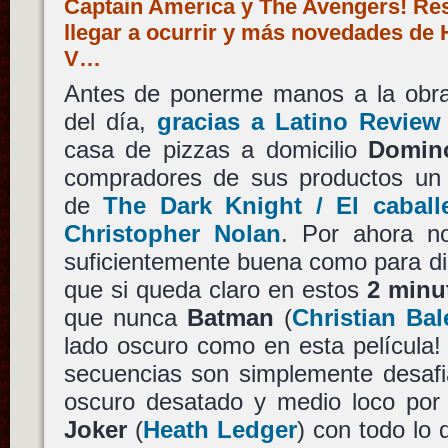
Captain America y The Avengers! Resi
llegar a ocurrir y más novedades de H
V…
Antes de ponerme manos a la obra 
del día,
gracias a Latino Review
casa de pizzas a domicilio
Domino
compradores de sus productos un
de
The Dark Knight / El caball
Christopher Nolan
. Por ahora n
suficientemente buena como para disf
que si queda claro en estos
2 minu
que nunca
Batman
(
Christian Bal
lado oscuro como en esta película!
secuencias son simplemente desafi
oscuro desatado y medio loco por 
Joker
(
Heath Ledger
) con todo lo 