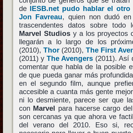
conjunto de géneros que se tratan 
de
IESB.net pudo hablar el otro
Jon Favreau
, quien non dudó en
trascendentes datos sobre todo 
Marvel Studios
y a los proyectos 
llegarán a lo largo de los próx
(2010),
Thor
(2010),
The First Ave
(2011) y
The Avengers
(2011). Así 
comentar que habla de la posible e
de que pueda ganar más profundidad
en el segundo film, aunque prefie
accesible a cuanta más gente mejor
ni lo desmiente, parece ser que l
con
Marvel
para hacerse cargo del
son cercanas ya que ahora ve facti
del verano del 2010. Eso si, re