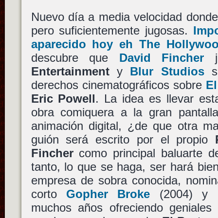
Nuevo día a media velocidad donde 
pero suficientemente jugosas.
Impo
aparecido hoy eh The Hollywoo
descubre que
David Fincher
j
Entertainment
y
Blur Studios
se
derechos cinematográficos sobre
E
Eric Powell
. La idea es llevar es
obra comiquera a la gran pantall
animación digital, ¿de que otra ma
guión será escrito por el propio
Fincher
como principal baluarte de
tanto, lo que se haga, ser hará bie
empresa de sobra conocida, nomi
corto
Gopher Broke
(2004) y p
muchos años ofreciendo geniales 