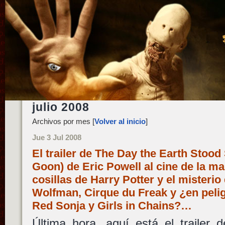
julio 2008
Archivos por mes [
Volver al inicio
]
Jue 3 Jul 2008
El trailer de The Day the Earth Stood S
Goon) de Eric Powell al cine de la m
cosillas de Harry Potter y el misterio
Wolfman, Cirque du Freak y ¿en pelig
Red Sonja y Girls in Chains?…
Última hora, aquí está el trailer 