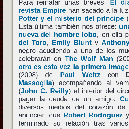
Para rematar unas breves.
El di
revista Empire
han sacado a la lu
Potter y el misterio del príncipe
(
Esta última también nos ofrece:
un
nueva del hombre lobo
, en ella
del Toro
,
Emily Blunt
y
Anthony
negro acudiendo a uno de los mu
celebrarán en
The Wolf Man
(20
otra es esta vez la primera imag
(2008) de
Paul Weitz
con
Massoglia
) acompañando al va
(
John C. Reilly
) al interior del ci
pagar la deuda de un amigo.
Cu
diversos medios del corazón del
anuncian que
Robert Rodriguez
terminado su relación tras vari