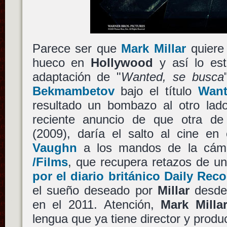
Parece ser que
Mark Millar
quiere
hueco en
Hollywood
y así lo es
adaptación de "
Wanted, se busca
Bekmambetov
bajo el título
Wan
resultado un bombazo al otro lado
reciente anuncio de que otra d
(2009), daría el salto al cine e
Vaughn
a los mandos de la cám
/Films
, que recupera retazos de u
por el diario británico Daily Rec
el sueño deseado por
Millar
desde 
en el 2011. Atención,
Mark Milla
lengua que ya tiene director y produ