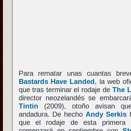
Para rematar unas cuantas bre
Bastards Have Landed
, la web of
que tras terminar el rodaje de
The 
director neozelandés se embarcar
Tintin
(2009), otoño avisan que
andadura. De hecho
Andy Serkis
h
que el rodaje de esta primera p
comenzará en septiembre con
St