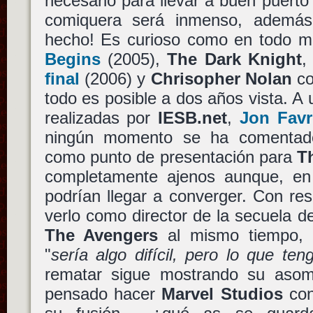
necesario para llevar a buen puerto
comiquera será inmenso, además
hecho! Es curioso como en todo 
Begins
(2005),
The Dark Knight
final
(2006) y
Chrisopher Nolan
co
todo es posible a dos años vista. A 
realizadas por
IESB.net
,
Jon Fav
ningún momento se ha comentado
como punto de presentación para
T
completamente ajenos aunque, en
podrían llegar a converger. Con res
verlo como director de la secuela 
The Avengers
al mismo tiempo,
"
sería algo difícil, pero lo que te
rematar sigue mostrando su asom
pensado hacer
Marvel Studios
con