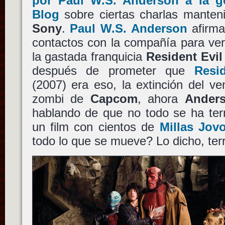
por Paul W.S. Anderson a la 
Blog
sobre ciertas charlas manteni
Sony
.
Paul W.S. Anderson
afirma
contactos con la compañía para ver
la gastada franquicia
Resident Evil
después de prometer que
Resid
(2007) era eso, la extinción del v
zombi de
Capcom
, ahora
Ander
hablando de que no todo se ha ter
un film con cientos de
Millas Jov
todo lo que se mueve? Lo dicho, terri