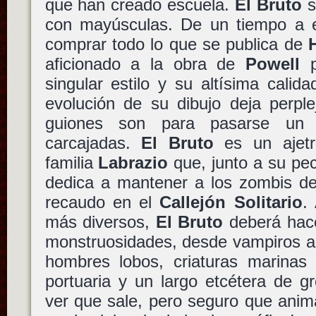
que han creado escuela.
El Bruto
s
con mayúsculas. De un tiempo a 
comprar todo lo que se publica de
aficionado a la obra de
Powell
p
singular estilo y su altísima cali
evolución de su dibujo deja perple
guiones son para pasarse un 
carcajadas.
El Bruto
es un ajetr
familia
Labrazio
que, junto a su pe
dedica a mantener a los zombis d
recaudo en el
Callejón Solitario
.
más diversos,
El Bruto
deberá hace
monstruosidades, desde vampiros a
hombres lobos, criaturas marinas
portuaria y un largo etcétera de g
ver que sale, pero seguro que ani