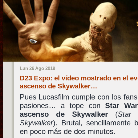
Lun 26 Ago 2019
D23 Expo: el vídeo mostrado en el ev
ascenso de Skywalker…
Pues Lucasfilm cumple con los fans
pasiones… a tope con
Star War
ascenso de Skywalker
(
Star
Skywalker
). Brutal, sencillamente b
en poco más de dos minutos.