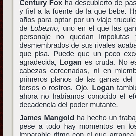
Century Fox
ha descubierto de paso
y fiel a la fuente de la que bebe. 
años para optar por un viaje trucul
de
Lobezno
, uno en el que las ga
personaje no quedan impolutas
desmembrados de sus rivales acaban
que pisa. Puede que un poco exce
agradecida,
Logan
es cruda. No es
cabezas cercenadas, ni en miemb
primeros planos de las garras del
torsos o rostros. Ojo,
Logan
tambié
ahora no habíamos conocido el efe
decadencia del poder mutante.
James Mangold
ha hecho un trabaj
pese a todo hay momentos en los 
imparable ritmo con el que arranca