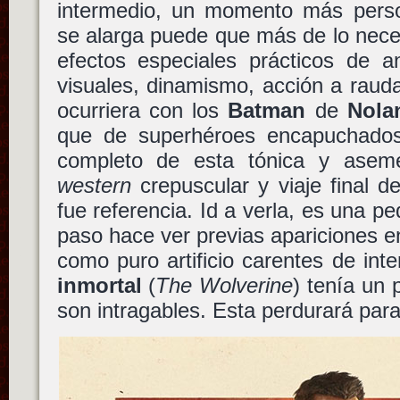
intermedio, un momento más perso
se alarga puede que más de lo nece
efectos especiales prácticos de 
visuales, dinamismo, acción a raud
ocurriera con los
Batman
de
Nola
que de superhéroes encapuchado
completo de esta tónica y ase
western
crepuscular y viaje final d
fue referencia. Id a verla, es una p
paso hace ver previas apariciones en
como puro artificio carentes de int
inmortal
(
The Wolverine
) tenía un 
son intragables. Esta perdurará par