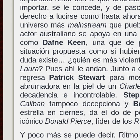
importar, se le concede, y de pas
derecho a lucirse como hasta ahor
universo más
mainstream
que puebl
actor australiano se apoya en una
como
Dafne Keen
, una que de p
situación propuesta como si hubier
duda existe… ¿quién es más violent
Laura
? Pues ahí le andan. Junto a
regresa
Patrick Stewart
para most
abrumadora en la piel de un
Charl
decadencia e incontrolable.
Ste
Caliban
tampoco decepciona y
B
estrella en ciernes, da el do de 
icónico
Donald Pierce
, líder de los
R
Y poco más se puede decir. Ritmo 