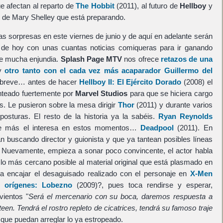
e afectan al reparto de
The Hobbit
(2011), al futuro de
Hellboy
y
 de Mary Shelley que está preparando.
 sorpresas en este viernes de junio y de aquí en adelante serán
 de hoy con unas cuantas noticias comiqueras para ir ganando
de mucha enjundia.
Splash Page MTV
nos ofrece
retazos de una
y
otro tanto con el cada vez más acaparador Guillermo del
s breve… antes de hacer
Hellboy II: El Ejército Dorado
(2008) el
nteado fuertemente por
Marvel Studios
para que se hiciera cargo
s. Le pusieron sobre la mesa dirigir
Thor
(2011) y durante varios
osturas. El resto de la historia ya la sabéis.
Ryan Reynolds
que más el interesa en estos momentos…
Deadpool
(2011). En
n buscando director y guionista y que ya tantean posibles líneas
. Nuevamente, empieza a sonar poco convincente, el actor habla
r lo más cercano posible al material original que está plasmado en
a encajar el desaguisado realizado con el personaje en
X-Men
n orígenes: Lobezno
(2009)?, pues toca rendirse y esperar,
vientos "
Será el mercenario con su boca, daremos respuesta a
een. Tendrá el rostro repleto de cicatrices, tendrá su famoso traje
 que puedan arreglar lo ya estropeado.