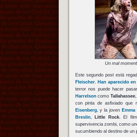
Un mal momento 
Este segundo post está rega
Fleischer
.
Han aparecido en 
terror nos puede hacer pas
Harrelson
como
Tallahassee
con pinta de asfixiado que
Eisenberg
, y la joven
Emma 
Breslin
,
Little Rock
. El fil
supervivencia zombi, como unen
sucumbiendo al destino de un 