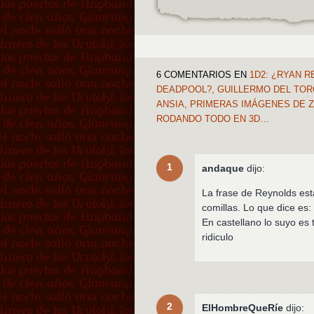
6 COMENTARIOS
EN
1D2: ¿RYAN R
DEADPOOL?, GUILLERMO DEL TOR
ANSIA, PRIMERAS IMÁGENES DE 
RODANDO TODO EN 3D…
1
andaque
dijo:
La frase de Reynolds est
comillas. Lo que dice es
En castellano lo suyo es 
ridiculo
2
ElHombreQueRíe
dijo: