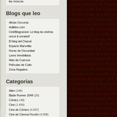
las moscas
.
Blogs que leo
Almas Oscuras
Aullidos.com
CinéBlogywood. Le blog du cinéma
uncut & unrated!
El blog del Chacal
Espacio Marvelita
Horas de Oscuridad
Lares inmobiliaria
Nido de Cuervos
Películas de Culto
Zona Negativa
Categorías
Alien
(146)
Blade Runner 2049
(20)
Cómics
(49)
Cine
(1.454)
Cine de Cómics
(4.637)
Cine de Ciencia Ficción
(4.058)