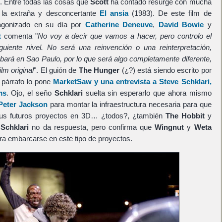
. Entre todas las cosas que
Scott
ha contado resurge con mucha
 la extraña y desconcertante
El ansia
(1983). De este film de
otagonizado en su día por
Catherine Deneuve
,
David Bowie
y
t
comenta "
No voy a decir que vamos a hacer, pero controlo el
guiente nivel. No será una reinvención o una reinterpretación,
rá en Sao Paulo, por lo que será algo completamente diferente,
lm original
". El guión de
The Hunger
(¿?) está siendo escrito por
e párrafo lo pone
MarketSaw y una entrevista a Steve Schklari,
ms
. Ojo, el seño
Schklari
suelta sin esperarlo que ahora mismo
Peter Jackson
para montar la infraestructura necesaria para que
us futuros proyectos en 3D… ¿todos?, ¿también
The Hobbit
y
o
Schklari
no da respuesta, pero confirma que
Wingnut
y
Weta
ara embarcarse en este tipo de proyectos.