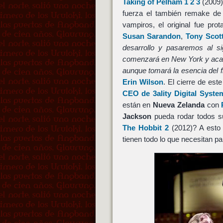
Taking of Pelham 1 2 3
(2009)
fuerza el también remake de
vampiros, el original fue pr
Susan Sarandon
,
Tony Scot
desarrollo y pasaremos al si
comenzará en New York y acaba
aunque tomará la esencia del fi
Erin Wilson
. El cierre de est
CEO de 3ality Digital Syste
están en
Nueva Zelanda
con
Jackson
pueda rodar todos s
The Hobbit 2
(2012)? A est
tienen todo lo que necesitan p