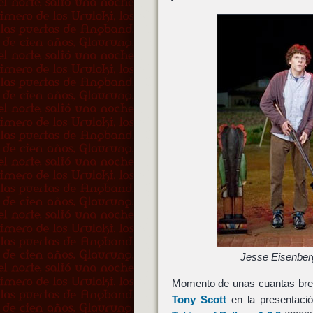
Jesse Eisenber
Momento de unas cuantas bre
Tony Scott
en la presentaci