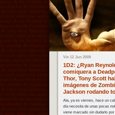
Vie 12 Jun 2009
1D2: ¿Ryan Reynold
comiquera a Deadpo
Thor, Tony Scott ha
imágenes de Zombie
Jackson rodando t
Ala, ya es viernes, hace un cal
día necesita de unas pocas no
viene marcado sin dudarlo po