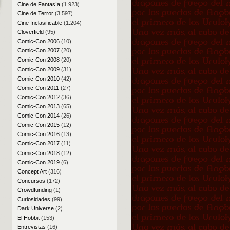
Cine de Fantasía
(1.923)
Cine de Terror
(3.597)
Cine Inclasificable
(1.204)
Cloverfield
(95)
Comic-Con 2006
(10)
Comic-Con 2007
(20)
Comic-Con 2008
(20)
Comic-Con 2009
(31)
Comic-Con 2010
(42)
Comic-Con 2011
(27)
Comic-Con 2012
(36)
Comic-Con 2013
(65)
Comic-Con 2014
(26)
Comic-Con 2015
(12)
Comic-Con 2016
(13)
Comic-Con 2017
(11)
Comic-Con 2018
(12)
Comic-Con 2019
(6)
Concept Art
(316)
Concursos
(172)
Crowdfunding
(1)
Curiosidades
(99)
Dark Universe
(2)
El Hobbit
(153)
Entrevistas
(16)