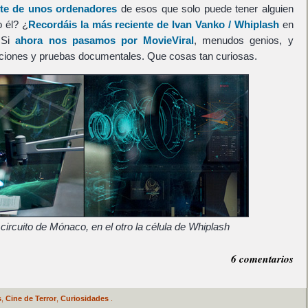
nte de unos ordenadores
de esos que solo puede tener alguien
 él? ¿
Recordáis la más reciente de Ivan Vanko / Whiplash
en
? Si
ahora nos pasamos por MovieViral
, menudos genios, y
iones y pruebas documentales. Que cosas tan curiosas.
circuito de Mónaco, en el otro la célula de Whiplash
6 comentarios
s
,
Cine de Terror
,
Curiosidades
.