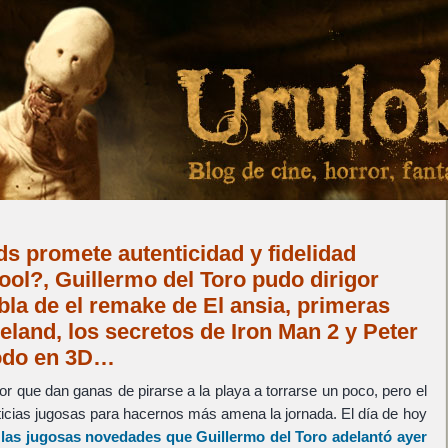
s promete autenticidad y fidelidad
ol?, Guillermo del Toro pudo dirigor
bla de el remake de El ansia, primeras
land, los secretos de Iron Man 2 y Peter
odo en 3D…
or que dan ganas de pirarse a la playa a torrarse un poco, pero el
ticias jugosas para hacernos más amena la jornada. El día de hoy
r
las jugosas novedades que Guillermo del Toro adelantó ayer