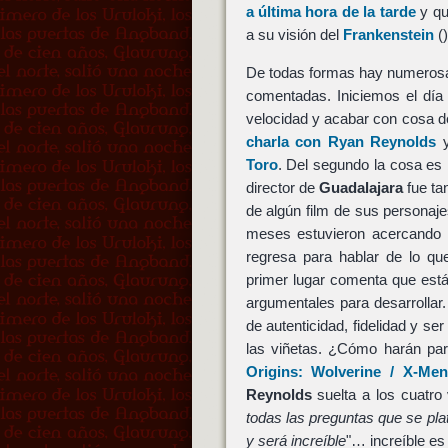
a última hora de la tarde
y qu
a su visión del
Frankenstein
()
De todas formas hay numerosas
comentadas. Iniciemos el día
velocidad y acabar con cosa 
charla con Ryan Reynolds
Toro
. Del segundo la cosa e
director de
Guadalajara
fue ta
de algún film de sus personaje
meses estuvieron acercando p
regresa para hablar de lo 
primer lugar comenta que está
argumentales para desarrollar
de autenticidad, fidelidad y se
las viñetas. ¿Cómo harán par
Origins: Wolverine / X-Me
Reynolds
suelta a los cuatro 
todas las preguntas que se plat
y será increíble
"… increíble es