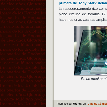
primera de Tony Stark dela
tan asquerosamente rico como
pleno circuito de formula 1
hacemos unas cuantas ampliac
En un monitor el 
Publicado por
Uruloki
en
Cine de Cómic