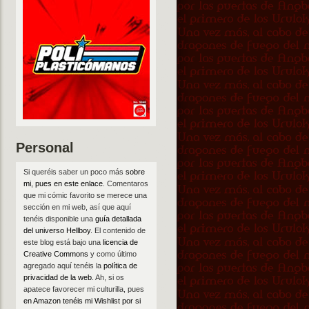
Personal
Si queréis saber un poco más
sobre
mi, pues en este enlace
. Comentaros
que mi cómic favorito se merece una
sección en mi web, así que aquí
tenéis disponible una
guía detallada
del universo Hellboy
. El contenido de
este blog está bajo una
licencia de
Creative Commons
y como último
agregado aquí tenéis la
política de
privacidad de la web
. Ah, si os
apatece favorecer mi culturilla, pues
en Amazon tenéis mi Wishlist por si