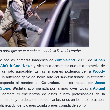
para que se te quede atascada la llave del coche
do por las primeras imágenes de
Zombieland
(2009) de
Ruben
Ain’t It Cool News
y vienen a demostrar que esta comedia de
ar un rato agradable. En las imágenes podemos ver a
Woody
, un auténtico genio del noble arte del
survival horror
, un
teenager
 responde al nombre de
Columbus
, e interpretado por
Jesse
Stone
,
Wichita
, acompañada por la más joven todavía
Abigail
m contará el encuentros de estos cuatro profesionales de la
 fuerza y su debate entre confiar los unos en los otros o acabar
planeta donde… o eres zombi o eres comida de zombi.