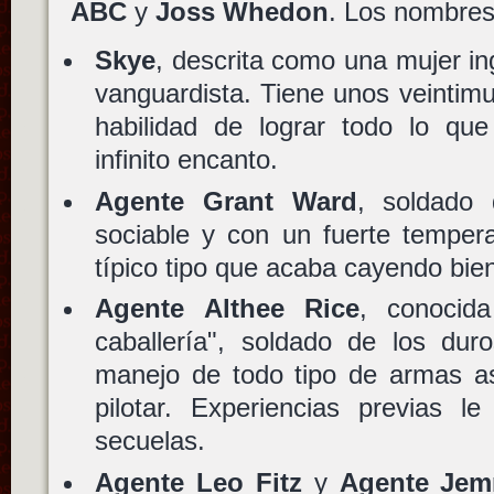
ABC
y
Joss Whedon
. Los nombre
Skye
, descrita como una mujer ing
vanguardista. Tiene unos veintim
habilidad de lograr todo lo que
infinito encanto.
Agente Grant Ward
, soldado
sociable y con un fuerte temper
típico tipo que acaba cayendo bie
Agente Althee Rice
, conocid
caballería", soldado de los duro
manejo de todo tipo de armas a
pilotar. Experiencias previas l
secuelas.
Agente Leo Fitz
y
Agente Je