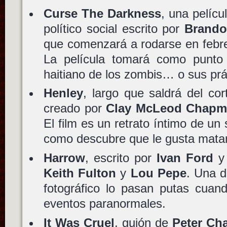
Curse The Darkness
, una pelíc
político social escrito por
Brando
que comenzará a rodarse en febre
La película tomará como punto 
haitiano de los zombis… o sus prá
Henley
, largo que saldrá del co
creado por
Clay McLeod Chap
El film es un retrato íntimo de un
como descubre que le gusta matar
Harrow
, escrito por
Ivan Ford
y 
Keith Fulton
y
Lou Pepe
. Una d
fotográfico lo pasan putas cuan
eventos paranormales.
It Was Cruel
, guión de
Peter Ch