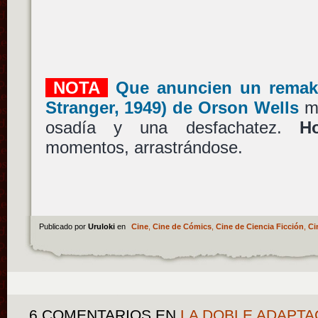
NOTA
Que anuncien un remake
Stranger, 1949) de Orson Wells
me
osadía y una desfachatez.
H
momentos, arrastrándose.
Publicado por
Uruloki
en
Cine
,
Cine de Cómics
,
Cine de Ciencia Ficción
,
Ci
6 COMENTARIOS
EN
LA DOBLE ADAPTA