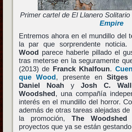
Primer cartel de El Llanero Solitar
Empire
Entremos ahora en el mundillo del t
la par que sorprendente noticia
Wood
parece haberle pillado el gu
tras meterse en la seguramente q
(2013) de
Franck Khalfoun
.
Cuen
que Wood
, presente en
Sitges
Daniel Noah
y
Josh C. Wall
Woodshed
, una compañía indepe
interés en el mundillo del horror. C
además de otras tareas alejadas de
la promoción,
The Woodshed
d
proyectos que ya se están gestand