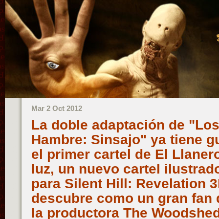
Mar 2 Oct 2012
La doble adaptación de "Los
Hambre: Sinsajo" ya tiene gu
el primer cartel de El Llanero
luz, un nuevo cartel ilustra
para Silent Hill: Revelation 
descubre como un gran fan d
la productora The Woodshed