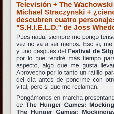
Televisión + The Wachowski 
Michael Straczynski + ¿cienc
descubren cuatro personaje
"S.H.I.E.L.D." de Joss Whe
Pues nada, siempre me pongo tenso
vez no va a ser menos. Eso si, me 
y uno después del
Festival de Sit
por lo que tendré más tiempo par
aspecto, algo que me gusta llevar
Aprovecho por lo tanto un ratillo par
del día antes de ponerme con ot
vital, pero si que me reclaman.
Pongámonos en marcha presentando 
de
The Hunger Games: Mockingj
The Hunger Games: Mockingja