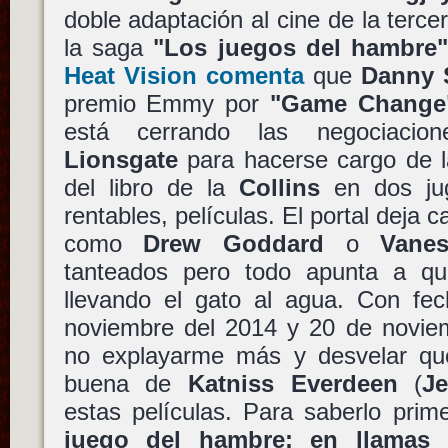
doble adaptación al cine de la tercer
la saga
"Los juegos del hambre
Heat Vision comenta
que
Danny 
premio Emmy por
"Game Change
está cerrando las negociacion
Lionsgate
para hacerse cargo de la
del libro de la
Collins
en dos ju
rentables, películas. El portal deja 
como
Drew Goddard
o
Vanes
tanteados pero todo apunta a 
llevando el gato al agua. Con fe
noviembre del 2014 y 20 de noviem
no explayarme más y desvelar que
buena de
Katniss Everdeen
(
J
estas películas. Para saberlo pri
juego del hambre: en llamas