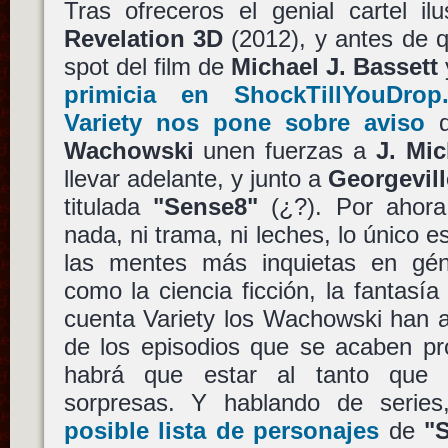
Tras ofreceros el genial cartel i
Revelation 3D
(2012), y antes de q
spot del film de
Michael J. Bassett
primicia en ShockTillYouDrop
Variety nos pone sobre aviso
d
Wachowski
unen fuerzas a
J. Mic
llevar adelante, y junto a
Georgevill
titulada
"Sense8"
(¿?). Por ahor
nada, ni trama, ni leches, lo único 
las mentes más inquietas en gén
como la ciencia ficción, la fantasía
cuenta Variety los Wachowski han a
de los episodios que se acaben pr
habrá que estar al tanto que 
sorpresas. Y hablando de serie
posible lista de personajes
de
"S