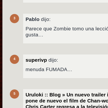
3
Pablo
dijo:
Parece que Zombie tomo una lección
gusta…
4
superivp
dijo:
menuda FUMADA…
5
Uruloki :: Blog » Un nuevo trailer
pone de nuevo el film de Chan-wo
Chris Carter regresa a la televisi