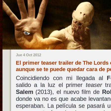
Jue 4 Oct 2012
El primer teaser trailer de The Lords
aunque se te puede quedar cara de p
Coincidiendo con mi llegada al
F
salido a la luz el primer
teaser
tr
Salem
(2013), el nuevo film de
Ro
donde va no es que acabe levantan
esperaban. La película se pasará u