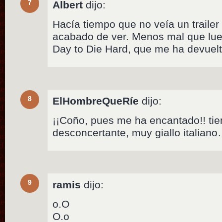
7
Albert
dijo:
Hacía tiempo que no veía un trailer t
acabado de ver. Menos mal que lue
Day to Die Hard, que me ha devuelto
8
ElHombreQueRíe
dijo:
¡¡Coño, pues me ha encantado!! tie
desconcertante, muy giallo italian
9
ramis
dijo:
o.O
O.o