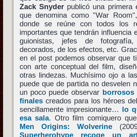
Zack Snyder
publicó una primera 
que denomina como "War Room",
donde se reúne con todos los r
importantes que tendrán influencia en
guionistas, jefes de fotografí
decorados, de los efectos, etc. Graci
en el post podemos observar que t
con arte conceptual del film, dise
otras lindezas. Muchísimo ojo a la
puede que de partida no desvelen na
un poco puede observar
borrosos 
finales
creados para los héroes del 
sencillamente impresionante…
lo q
esa sala
. Otro film comiquero qu
Men Origins: Wolverine
(200
Superherohype recoge un art