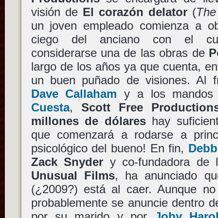
visión de
El corazón delator
(
The 
un joven empleado comienza a ob
ciego del anciano con el c
considerarse una de las obras de
P
largo de los años ya que cuenta, ent
un buen puñado de visiones. Al fr
Dave Callaham
y a los mandos 
Cuesta
,
Scott Free Production
millones de dólares
hay suficient
que comenzará a rodarse a princi
psicológico del bueno! En fin,
Debb
Zack Snyder
y co-fundadora de 
Unusual Films
, ha anunciado q
(¿2009?) está al caer. Aunque no 
probablemente se anuncie dentro de
por su marido y por
Joby Haro