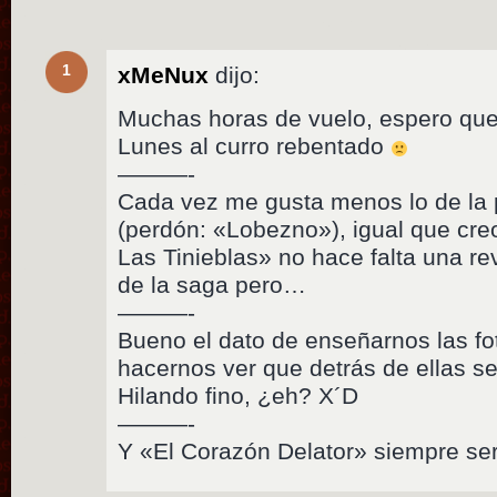
1
xMeNux
dijo:
Muchas horas de vuelo, espero que
Lunes al curro rebentado
———-
Cada vez me gusta menos lo de la 
(perdón: «Lobezno»), igual que cre
Las Tinieblas» no hace falta una re
de la saga pero…
———-
Bueno el dato de enseñarnos las f
hacernos ver que detrás de ellas se
Hilando fino, ¿eh? X´D
———-
Y «El Corazón Delator» siempre ser