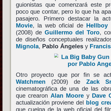
guionistas que comenzará este p
poco que contar, pero lo que ha ap
pasajero. Primero destacar la ac
Movie
, la web oficial de
Hellboy
(2008) de
Guillermo del Toro
, c
de diseños conceptuales realizad
Mignola
,
Pablo Ángeles
y
Francis
Otro proyecto que por fin se actu
Watchmen
(2009) de
Zack S
cinematográfica de una de las obr
que crearon
Alan Moore
y
Dave 
actualización proviene del
blog cre
que cuelga de la web oficial del fi