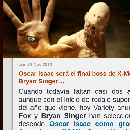
Lun 24 Nov 2014
Oscar Isaac será el final boss de X-
Bryan Singer…
Cuando todavía faltan casi dos 
aunque con el inicio de rodaje supon
del año que viene, hoy Variety an
Fox
y
Bryan Singer
han seleccio
deseado
Oscar Isaac
como gran