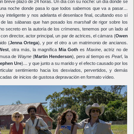
un breve plazo de 24 horas. Un día con su noche: un día donde se
y una noche donde pasa lo que todos sabemos que va a pasar…
 inteligente y nos adelanta el desenlace final, ocultando eso sí
o de las sábanas que han posado los
marshall
de rigor sobre los
 secreto en la autoría de los crímenes, tenemos por un lado al
 con director, actor principal, un par de actrices, el cámara (
Owen
ido (
Jenna Ortega
), y por el otro a un matrimonio de ancianos.
West
, otra más, la magnífica
Mia Goth
es
Maxine
, actriz no de
y musa de
Wayne
(
Martin Henderson
), pero al tiempo es
Pearl
, la
tephen Ure
)… y que junto a su marido y el efecto causado por los
rticular sentimiento hacia los desviados, pervertidos, y demás
adas de inicios de gustosa depravación en formato vídeo.