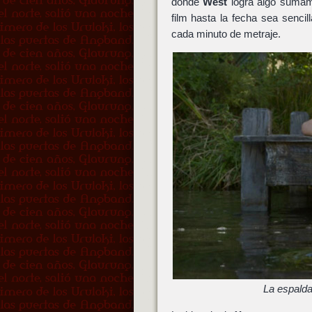
donde
West
logra algo sumame
film hasta la fecha sea senci
cada minuto de metraje.
La espalda