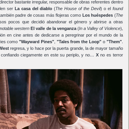
irector bastante irregular, responsable de obras referentes dentro
den ser
La casa del diablo
(
The House of the Devil
) o el
found
 también padre de cosas más flojeras como
Los huéspedes
(
The
sos pocos que decidió abandonar el género y abrirse a otras
 notable
western
El valle de la venganza
(
In a Valley of Violence
),
ión en cine antes de dedicarse a peregrinar por el mundo de la
eries como
"Wayward Pines"
,
"Tales from the Loop"
o
"Them"
.
West
regresa, y lo hace por la puerta grande, la de mayor tamaño
confiando ciegamente en este su periplo, y no…
X
no es terror