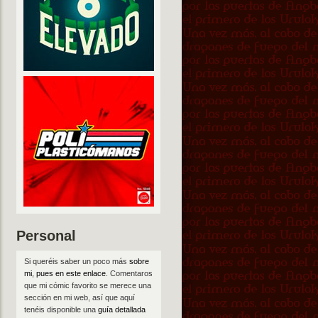
Personal
Si queréis saber un poco más
sobre
mi, pues en este enlace
. Comentaros
que mi cómic favorito se merece una
sección en mi web, así que aquí
tenéis disponible una
guía detallada