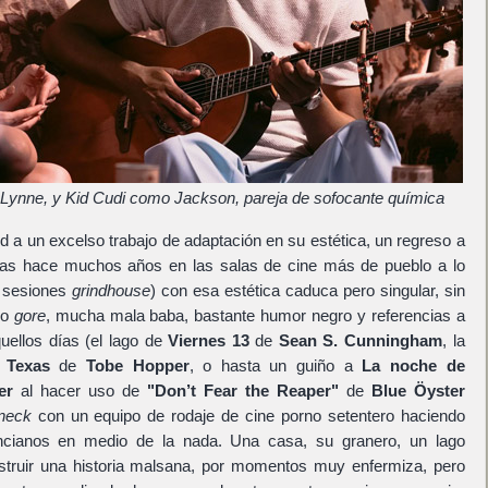
ynne, y Kid Cudi como Jackson, pareja de sofocante química
d a un excelso trabajo de adaptación en su estética, un regreso a
llas hace muchos años en las salas de cine más de pueblo a lo
s sesiones
grindhouse
) con esa estética caduca pero singular, sin
so
gore
, mucha mala baba, bastante humor negro y referencias a
uellos días (el lago de
Viernes 13
de
Sean S. Cunningham
, la
e Texas
de
Tobe Hopper
, o hasta un guiño a
La noche de
er
al hacer uso de
"Don’t Fear the Reaper"
de
Blue Öyster
neck
con un equipo de rodaje de cine porno setentero haciendo
ncianos en medio de la nada. Una casa, su granero, un lago
struir una historia malsana, por momentos muy enfermiza, pero