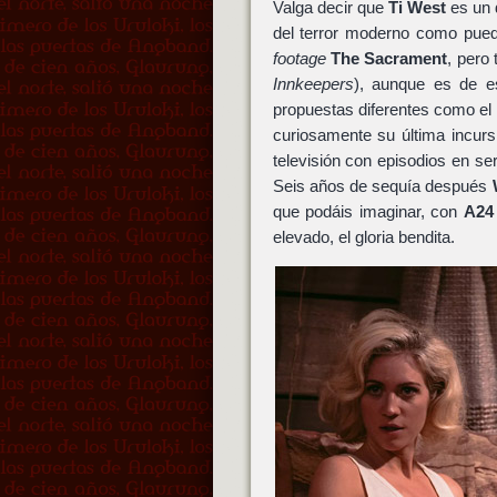
Valga decir que
Ti West
es un d
del terror moderno como pue
footage
The Sacrament
, pero
Innkeepers
), aunque es de e
propuestas diferentes como el
curiosamente su última incurs
televisión con episodios en s
Seis años de sequía después
que podáis imaginar, con
A24
elevado, el gloria bendita.