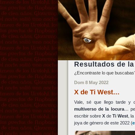
Resultados de la
¿Encontraste lo que buscabas?
Dom 8 May 2022
X de Ti West…
Vale, sé que llego tarde y
multiverso de la locura
… pe
escribir sobre
X
de
Ti West
, l
joya de género de este 2022 (
e