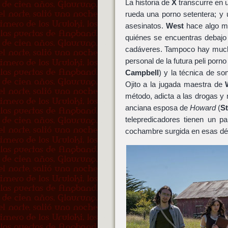
La historia de
X
transcurre en 
rueda una porno setentera; 
asesinatos.
West
hace algo muy
quiénes se encuentras debaj
cadáveres. Tampoco hay mucho
personal de la futura peli porno
Campbell
) y la técnica de son
Ojito a la jugada maestra de
método, adicta a las drogas 
anciana esposa de
Howard
(
S
telepredicadores tienen un pa
cochambre surgida en esas déc