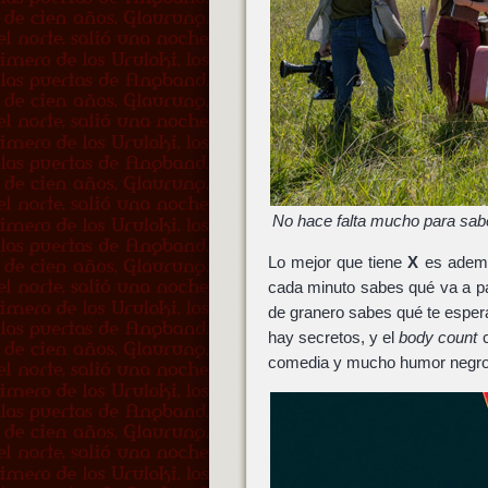
No hace falta mucho para sabe
Lo mejor que tiene
X
es adem
cada minuto sabes qué va a p
de granero sabes qué te espera
hay secretos, y el
body count
c
comedia y mucho humor negr