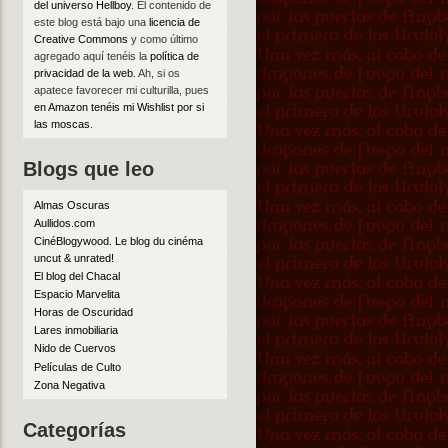
del universo Hellboy
. El contenido de
este blog está bajo una
licencia de
Creative Commons
y como último
agregado aquí tenéis la
política de
privacidad de la web
. Ah, si os
apatece favorecer mi culturilla, pues
en Amazon tenéis mi Wishlist por si
las moscas
.
Blogs que leo
Almas Oscuras
Aullidos.com
CinéBlogywood. Le blog du cinéma
uncut & unrated!
El blog del Chacal
Espacio Marvelita
Horas de Oscuridad
Lares inmobiliaria
Nido de Cuervos
Películas de Culto
Zona Negativa
Categorías