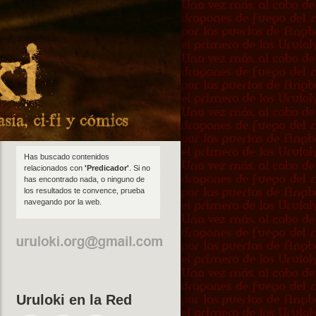
Has buscado contenidos
relacionados con
'Predicador'
. Si no
has encontrado nada, o ninguno de
los resultados te convence, prueba
navegando por la web.
Uruloki en la Red