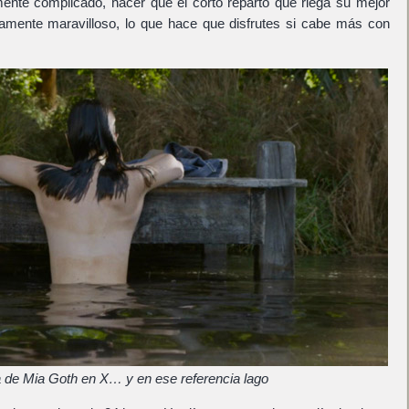
nte complicado, hacer que el corto reparto que riega su mejor
llamente maravilloso, lo que hace que disfrutes si cabe más con
 de Mia Goth en X… y en ese referencia lago