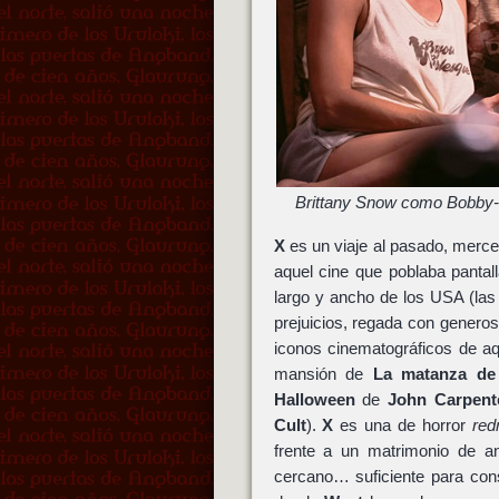
Brittany Snow como Bobby-L
X
es un viaje al pasado, merce
aquel cine que poblaba panta
largo y ancho de los USA (la
prejuicios, regada con genero
iconos cinematográficos de aq
mansión de
La matanza d
Halloween
de
John Carpent
Cult
).
X
es una de horror
red
frente a un matrimonio de a
cercano… suficiente para con