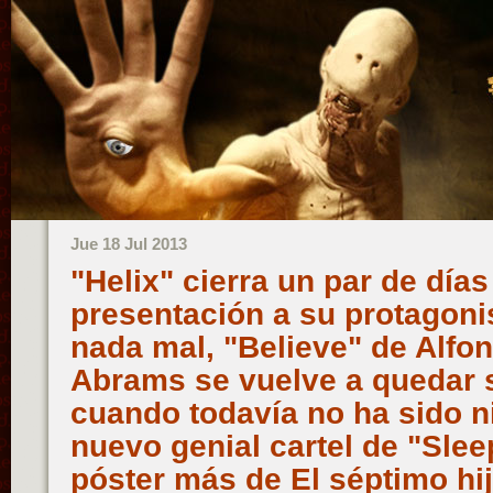
Jue 18 Jul 2013
"Helix" cierra un par de día
presentación a su protagonis
nada mal, "Believe" de Alfon
Abrams se vuelve a quedar 
cuando todavía no ha sido n
nuevo genial cartel de "Slee
póster más de El séptimo hi