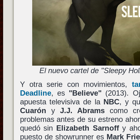
El nuevo cartel de "Sleepy Ho
Y otra serie con movimientos,
ta
Deadline
, es
"Believe"
(2013). Oj
apuesta televisiva de la
NBC
, y q
Cuarón
y
J.J. Abrams
como cre
problemas antes de su estreno ahor
quedó sin
Elizabeth Sarnoff
y aho
puesto de showrunner es
Mark Fri