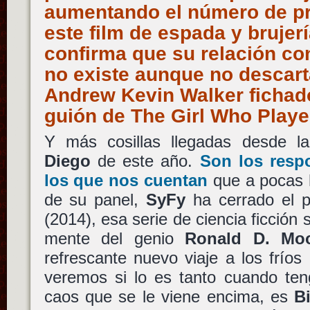
aumentando el número de pr
este film de espada y brujer
confirma que su relación co
no existe aunque no descart
Andrew Kevin Walker fichado
guión de The Girl Who Playe
Y más cosillas llegadas desde 
Diego
de este año.
Son los resp
los que nos cuentan
que a pocas h
de su panel,
SyFy
ha cerrado el p
(2014), esa serie de ciencia ficción 
mente del genio
Ronald D. Mo
refrescante nuevo viaje a los fríos 
veremos si lo es tanto cuando ten
caos que se le viene encima, es
B