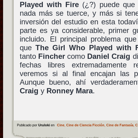
Played with Fire
(¿?) puede que a
nada más se tuerce, y más si ten
inversión del estudio en esta toda
parte es ya considerable, primer 
incluido. El principal problema que
que
The Girl Who Played with F
tanto
Fincher
como
Daniel Craig
di
fechas libres extremadamente 
veremos si al final encajan las p
Aunque bueno, ahí verdaderament
Craig
y
Ronney Mara
.
Publicado por
Uruloki
en
Cine
,
Cine de Ciencia Ficción
,
Cine de Fantasía
,
C