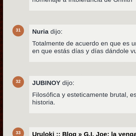
31
Nuria
dijo:
Totalmente de acuerdo en que es u
en que estás días y días dándole v
32
JUBINOY
dijo:
Filosófica y esteticamente brutal, e
historia.
33
Uruloki :: Blog » G.I. Joe: la ven