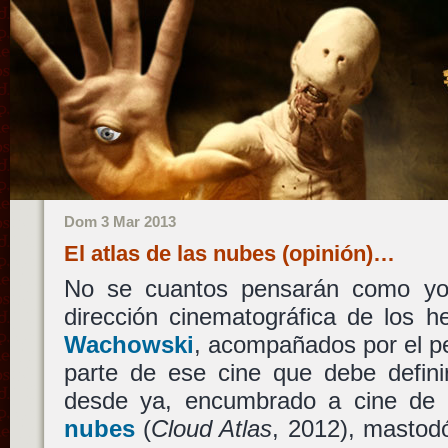
Dom 3 Mar 2013
El atlas de las nubes (opinión)…
No se cuantos pensarán como yo,
dirección cinematográfica de los
Wachowski
, acompañados por el p
parte de ese cine que debe defini
desde ya, encumbrado a cine de 
nubes
(
Cloud Atlas
, 2012), mastod