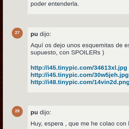
poder entenderla.
27
pu
dijo:
Aquí os dejo unos esquemitas de es
supuesto, con SPOILERs )
http://i45.tinypic.com/34613xl.jpg
http://i45.tinypic.com/30w5jeh.jpg
http://i48.tinypic.com/14vin2d.pn
28
pu
dijo:
Huy, espera , que me he colao con 