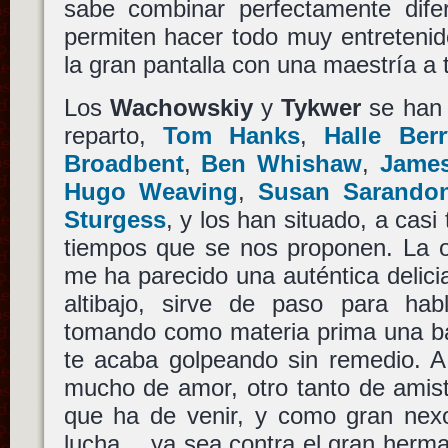
sabe combinar perfectamente dife
permiten hacer todo muy entretenid
la gran pantalla con una maestría a
Los
Wachowskiy
y
Tykwer
se han 
reparto,
Tom Hanks
,
Halle Berr
Broadbent
,
Ben Whishaw
,
James
Hugo Weaving
,
Susan Sarando
Sturgess
, y los han situado, a casi
tiempos que se nos proponen. La or
me ha parecido una auténtica delici
altibajo, sirve de paso para ha
tomando como materia prima una ba
te acaba golpeando sin remedio. A 
mucho de amor, otro tanto de amist
que ha de venir, y como gran nex
lucha… ya sea contra el gran herma