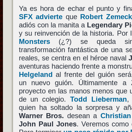
Ya es hora de echar el punto y fin
SFX advierte
que
Robert Zemeck
adiós con la manita a
Legendary Pi
y su reinvención de la historia. Por 
Monsters
(¿?) se queda sin d
transformación fantástica de una s
reales, se centra en el héroe naval
aventuras haciendo frente a monst
Helgeland
al frente del guión será
un nuevo guión. Últimamente a
proyecto en las manos menos que u
de un colegio.
Todd Lieberman
,
quien ha soltado la sorpresa y 
Warner Bros.
desean a
Christian
John Paul Jones
. Veremos como e