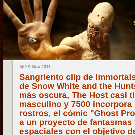
Mié 9 Nov 2011
Sangriento clip de Immortal
de Snow White and the Hunt
más oscura, The Host casi t
masculino y 7500 incorpora
rostros, el cómic "Ghost Proj
a un proyecto de fantasmas y
espaciales con el objetivo d