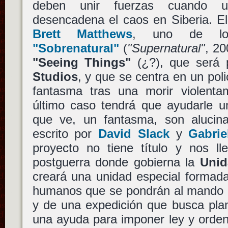
deben unir fuerzas cuando un
desencadena el caos en Siberia. El
Brett Matthews
, uno de los
"Sobrenatural"
(
"Supernatural"
, 2
"Seeing Things"
(¿?), que será 
Studios
, y que se centra en un pol
fantasma tras una morir violenta
último caso tendrá que ayudarle u
que ve, un fantasma, son alucina
escrito por
David Slack
y
Gabrie
proyecto no tiene título y nos 
postguerra donde gobierna la
Unid
creará una unidad especial formad
humanos que se pondrán al mando
y de una expedición que busca pla
una ayuda para imponer ley y orde