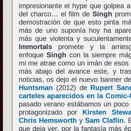
impresionante el hype que golpea a
del charco… el film de
Singh
prom
demostración de que esto pinta má
más de uno suponía hoy ha aparec
más que violenta y suculentamente
Immortals
promete y la arries
enfoque
Singh
con la siempre mági
mi me atrae como un imán de eso
más abajo del avance este, y tras
noticias, os dejo el nuevo banner d
Huntsman
(2012) de
Rupert San
carteles aparecidos en la Comic
pasado verano estábamos un poco h
protagonizado por
Kirsten Stewa
Chris Hemsworth
y
Sam Claflin
. 
que deja ver, por la fantasía más ép