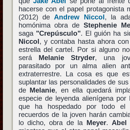
que
Jake Abel
se pone al frente 
hacerse con el papel protagonista
(2012) de
Andrew Niccol
, la ad
homónima obra de
Stephenie Me
saga
"Crepúsculo"
. El guión ha si
Niccol
, y contaba hasta ahora co
estrella del cartel. Por si alguno n
será
Melanie Stryder
, una jo
parasitado por un alma alien an
extraterrestre. La cosa es que e
suplantar las personalidades de su
de
Melanie
, en ella quedará imp
especie de leyenda alienígena por 
que ha hospedado por todo el un
recuerdos de la joven harán cambi
lo dicho, obra de la
Meyer
.
Abel