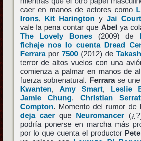
mientras que el otro papel masculin
caer en manos de actores como
L
Irons
,
Kit Harington
y
Jai Cour
vale la pena contar que
Abel
ya col
The Lovely Bones
(2009) de
fichaje nos lo cuenta Dread Cen
Ferrara
por
7500
(2012) de
Takash
terror de altos vuelos con una avi
comienza a palmar en manos de al
fuerza sobrenatural.
Ferrara
se une 
Kwanten
,
Amy Smart
,
Leslie 
Jamie Chung
,
Christian Serra
Compton
. Momento del rumor de
deja caer
que
Neuromancer
(¿?
podría ponerse en marcha más pron
por lo que cuenta el productor
Pete