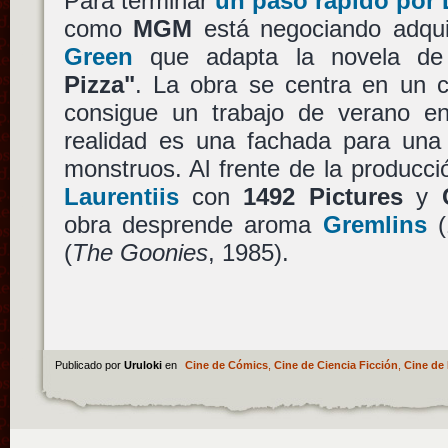
Para terminar
un paso rápido por
como
MGM
está negociando adqui
Green
que adapta la novela d
Pizza"
. La obra se centra en un 
consigue un trabajo de verano e
realidad es una fachada para un
monstruos. Al frente de la producc
Laurentiis
con
1492 Pictures
y
obra desprende aroma
Gremlins
(
(
The Goonies
, 1985).
Publicado por
Uruloki
en
Cine de Cómics
,
Cine de Ciencia Ficción
,
Cine de 