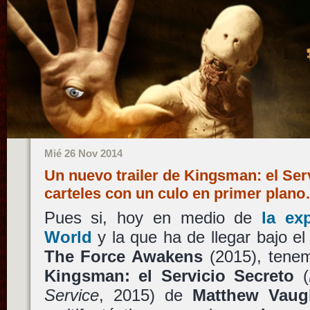
Mié 26 Nov 2014
Un nuevo trailer de Kingsman: el Ser
carteles con un culo en primer plan
Pues si, hoy en medio de
la ex
World
y la que ha de llegar bajo 
The Force Awakens
(2015), tenem
Kingsman: el Servicio Secreto
(
Service
, 2015) de
Matthew Vaug