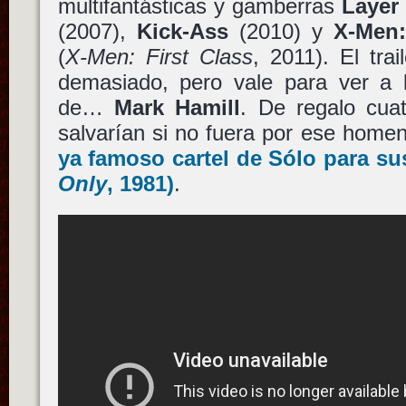
multifantásticas y gamberras
Layer
(2007),
Kick-Ass
(2010) y
X-Men:
(
X-Men: First Class
, 2011). El tra
demasiado, pero vale para ver a
de…
Mark Hamill
. De regalo cua
salvarían si no fuera por ese hom
ya famoso cartel de
Sólo para su
Only
, 1981)
.