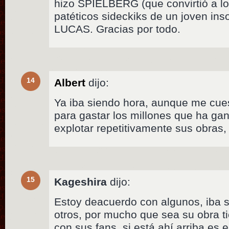
hizo SPIELBERG (que convirtió 
patéticos sideckiks de un joven ins
LUCAS. Gracias por todo.
14
Albert
dijo:
Ya iba siendo hora, aunque me cues
para gastar los millones que ha ga
explotar repetitivamente sus obras,
15
Kageshira
dijo:
Estoy deacuerdo con algunos, iba s
otros, por mucho que sea su obra t
con sus fans, si está ahí arriba es e