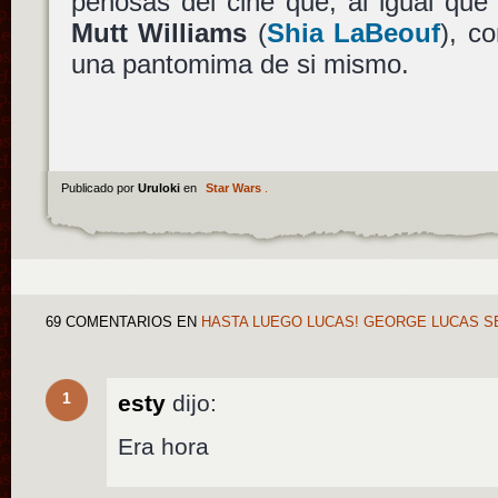
penosas del cine que, al igual qu
Mutt Williams
(
Shia LaBeouf
), c
una pantomima de si mismo.
Publicado por
Uruloki
en
Star Wars
.
69 COMENTARIOS
EN
HASTA LUEGO LUCAS! GEORGE LUCAS SE
1
esty
dijo:
Era hora