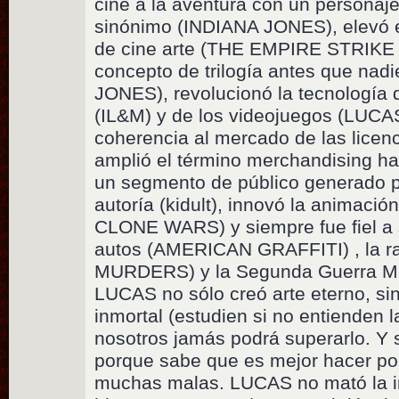
cine a la aventura con un personaj
sinónimo (INDIANA JONES), elevó e
de cine arte (THE EMPIRE STRIKE B
concepto de trilogía antes que na
JONES), revolucionó la tecnología 
(IL&M) y de los videojuegos (LUCAS
coherencia al mercado de las lic
amplió el término merchandising ha
un segmento de público generado p
autoría (kidult), innovó la animación
CLONE WARS) y siempre fue fiel a 
autos (AMERICAN GRAFFITI) , la 
MURDERS) y la Segunda Guerra Mu
LUCAS no sólo creó arte eterno, si
inmortal (estudien si no entienden l
nosotros jamás podrá superarlo. Y s
porque sabe que es mejor hacer p
muchas malas. LUCAS no mató la in