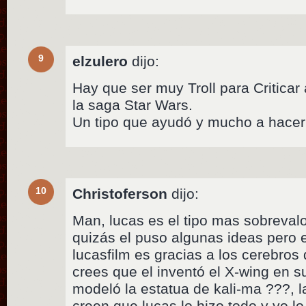
9
elzulero
dijo:
Hay que ser muy Troll para Criticar
la saga Star Wars.
Un tipo que ayudó y mucho a hacer 
10
Christoferson
dijo:
Man, lucas es el tipo mas sobreval
quizás el puso algunas ideas pero e
lucasfilm es gracias a los cerebros
crees que el inventó el X-wing en s
modeló la estatua de kali-ma ???, 
creen que lucas lo hizo todo y yo lo