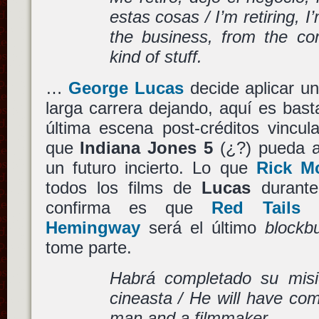
estas cosas / I’m retiring,
the business, from the com
kind of stuff.
…
George Lucas
decide aplicar un
larga carrera dejando, aquí es basta
última escena post-créditos vincul
que
Indiana Jones 5
(¿?) pueda a
un futuro incierto. Lo que
Rick M
todos los films de
Lucas
durante
confirma es que
Red Tails
(
Hemingway
será el último
blockb
tome parte.
Habrá completado su mis
cineasta / He will have com
man and a filmmaker