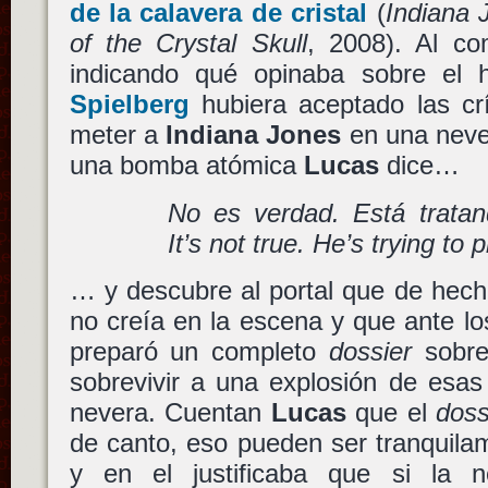
de la calavera de cristal
(
Indiana 
of the Crystal Skull
, 2008). Al co
indicando qué opinaba sobre el
Spielberg
hubiera aceptado las crí
meter a
Indiana Jones
en una never
una bomba atómica
Lucas
dice…
No es verdad. Está trata
It’s not true. He’s trying to 
… y descubre al portal que de hec
no creía en la escena y que ante los
preparó un completo
dossier
sobre 
sobrevivir a una explosión de esas
nevera. Cuentan
Lucas
que el
doss
de canto, eso pueden ser tranquila
y en el
justificaba que si la 