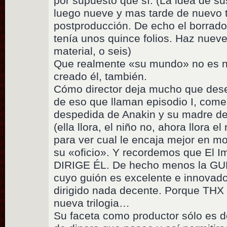
por supuesto que sí. (La idea de su
luego nueve y mas tarde de nuevo tr
postproducción. De echo el borrador
tenía unos quince folios. Haz nuev
material, o seis)
Que realmente «su mundo» no es 
creado él, también.
Cómo director deja mucho que des
de eso que llaman episodio I, comen
despedida de Anakin y su madre de
(ella llora, el niño no, ahora llora e
para ver cual le encaja mejor en m
su «oficio». Y recordemos que El I
DIRIGE ÉL. De hecho menos la GUE
cuyo guión es excelente e innovado
dirigido nada decente. Porque THX 
nueva trilogia…
Su faceta como productor sólo es d