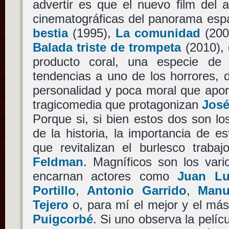
advertir es que el nuevo film del 
cinematográficas del panorama es
bestia
(1995),
La comunidad
(200
Balada triste de trompeta
(2010), 
producto coral, una especie de 
tendencias a uno de los horrores, 
personalidad y poca moral que apor
tragicomedia que protagonizan
José
Porque si, si bien estos dos son lo
de la historia, la importancia de e
que revitalizan el burlesco trab
Feldman
. Magníficos son los vari
encarnan actores como
Juan Lu
Portillo
,
Antonio Garrido
,
Manu
Tejero
o, para mí el mejor y el má
Puigcorbé
. Si uno observa la pelíc