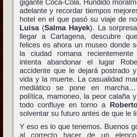
gigante Coca-Cola. Hundido moralme
adelante y recordar tiempos mejores.
hotel en el que pasó su viaje de n
Luisa
(
Salma Hayek
). La sorpresa
llegar a Cartagena, descubre qu
felices es ahora un museo donde s
la ciudad romana recientemente 
intenta abandonar el lugar Robe
accidente que le dejará postrado y
vida y la muerte. La casualidad marc
mediático se pone en marcha… 
política, mamoneo, la peor calaña 
todo confluye en torno a
Robert
solventar su futuro antes de que le l
Y eso es lo que tenemos. Buenos go
al correcto hacer de un elenco