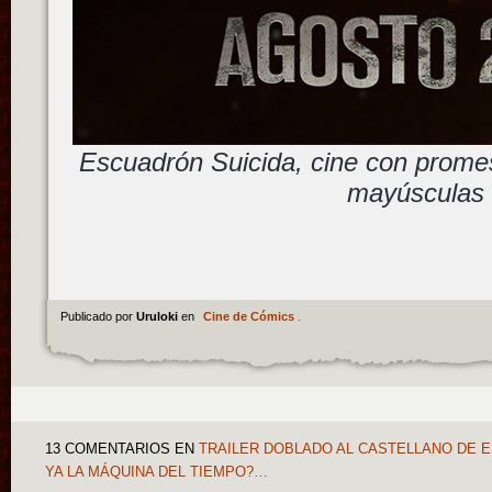
Escuadrón Suicida, cine con promes
mayúsculas
Publicado por
Uruloki
en
Cine de Cómics
.
13 COMENTARIOS
EN
TRAILER DOBLADO AL CASTELLANO DE E
YA LA MÁQUINA DEL TIEMPO?…