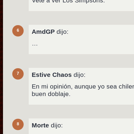
Vete a ver Los Simpsons.
6
AmdGP
dijo:
…
7
Estive Chaos
dijo:
En mi opinión, aunque yo sea chil
buen doblaje.
8
Morte
dijo: