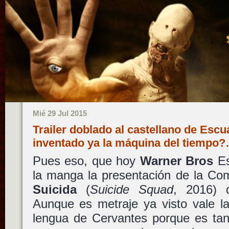
Mié 29 Jul 2015
Trailer doblado al castellano de Esc
inventado ya la máquina del tiempo
Pues eso, que hoy
Warner Bros
Es
la manga la presentación de la C
Suicida
(
Suicide Squad
, 2016) d
Aunque es metraje ya visto vale la
lengua de Cervantes porque es tan