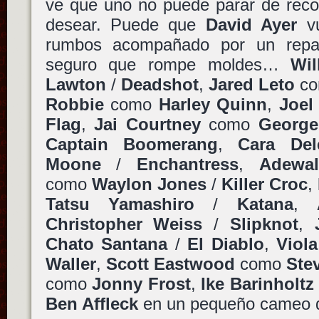
ve que uno no puede parar de recom
desear. Puede que
David Ayer
vu
rumbos acompañado por un repar
seguro que rompe moldes…
Wil
Lawton
/
Deadshot
,
Jared Leto
c
Robbie
como
Harley Quinn
,
Joel
Flag
,
Jai Courtney
como
George
Captain Boomerang
,
Cara Del
Moone
/
Enchantress
,
Adewal
como
Waylon Jones
/
Killer Croc
,
Tatsu Yamashiro
/
Katana
,
Christopher Weiss
/
Slipknot
,
Chato Santana
/
El Diablo
,
Viola
Waller
,
Scott Eastwood
como
Ste
como
Jonny Frost
,
Ike Barinholtz
Ben Affleck
en un pequeño cameo