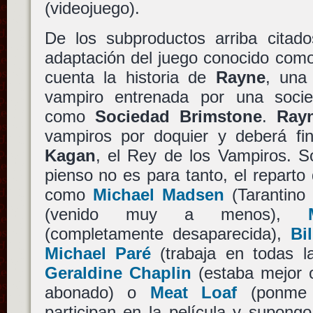
(videojuego).
De los subproductos arriba citado
adaptación del juego conocido co
cuenta la historia de
Rayne
, una
vampiro entrenada por una socie
como
Sociedad Brimstone
.
Ray
vampiros por doquier y deberá fin
Kagan
, el Rey de los Vampiros. S
pienso no es para tanto, el reparto 
como
Michael Madsen
(Tarantino 
(venido muy a menos),
(completamente desaparecida),
Bi
Michael Paré
(trabaja en todas l
Geraldine Chaplin
(estaba mejor 
abonado) o
Meat Loaf
(ponme 
participan en la película y supong