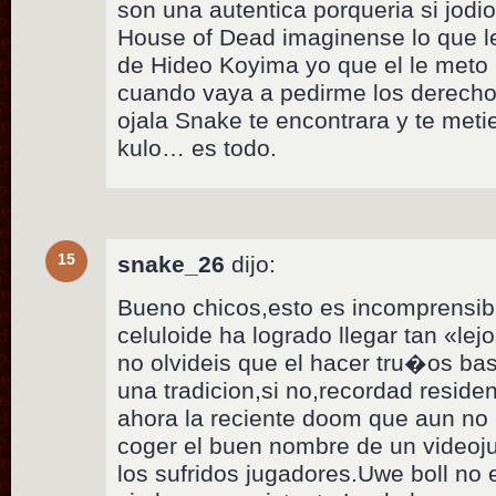
son una autentica porqueria si jodi
House of Dead imaginense lo que le
de Hideo Koyima yo que el le meto 
cuando vaya a pedirme los derechos
ojala Snake te encontrara y te metie
kulo… es todo.
15
snake_26
dijo:
Bueno chicos,esto es incomprensib
celuloide ha logrado llegar tan «lej
no olvideis que el hacer tru�os ba
una tradicion,si no,recordad resident
ahora la reciente doom que aun no 
coger el buen nombre de un videoju
los sufridos jugadores.Uwe boll no 