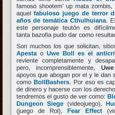
famoso shootem’ up mata zombis,
aquel
fabuloso juego de terror 
años de temática Cthulhuiana
. E
este personaje teutón es difícilm
tanta bazofia pudo dar como resulta
Son muchos los que solicitan, sit
Apesta
o
Uwe Boll es el anticri
reviente completamente y desapa
pero, incomprensiblemente,
Uwe
apoyos que abogan por el y le dan s
como
BollBashers
. Por eso es ca
de dinero y hacerse con los derech
tendremos el gusto de ver como:
Bl
Dungeon Siege
(videojuego),
Hu
(juego de Rol),
Fear Effect
(vi