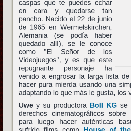
caspas que te puedes echar
en cara y quedarse tan
pancho. Nacido el 22 de junio
de 1965 en Wermelskirchen,
Alemania (se podía haber
quedado allí), se le conoce
como "El Señor de los
Videojuegos", y es que este
repugnante personaje ha
venido a engrosar la larga lista d
hacer pura mierda usando una simp
adaptando lo que más le gusta, los v
Uwe
y su productora
Boll KG
se 
derechos cinematográficos sobre
para luego hacer auténticas bas
sufrido films como
House of th