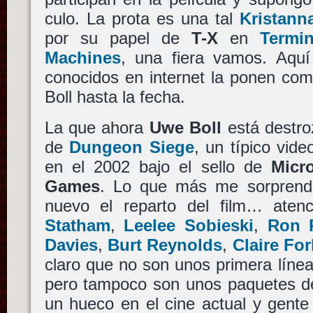
culo. La prota es una tal
Kristann
por su papel de
T-X
en
Termi
Machines
, una fiera vamos. Aquí
conocidos en internet la ponen com
Boll hasta la fecha.
La que ahora
Uwe Boll
está destro
de
Dungeon Siege
, un típico vide
en el 2002 bajo el sello de
Micro
Games
. Lo que más me sorprend
nuevo el reparto del film… atenc
Statham
,
Leelee Sobieski
,
Ron 
Davies
,
Burt Reynolds
,
Claire For
claro que no son unos primera línea,
pero tampoco son unos paquetes de
un hueco en el cine actual y gen