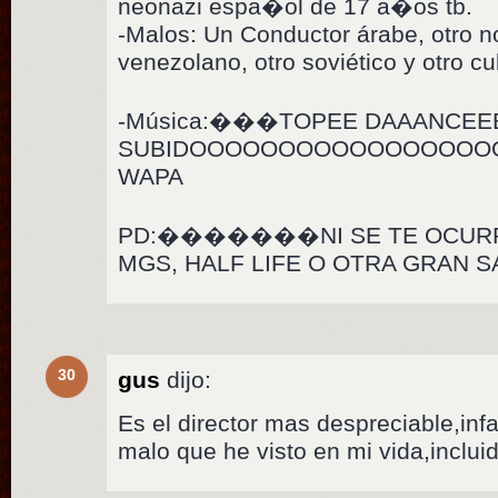
neonazi espa�ol de 17 a�os tb.
-Malos: Un Conductor árabe, otro n
venezolano, otro soviético y otro c
-Música:���TOPEE DAAANCEEE
SUBIDOOOOOOOOOOOOOOOOOOO
WAPA
PD:�������NI SE TE OCURRA
MGS, HALF LIFE O OTRA GRAN 
30
gus
dijo:
Es el director mas despreciable,in
malo que he visto en mi vida,inclu