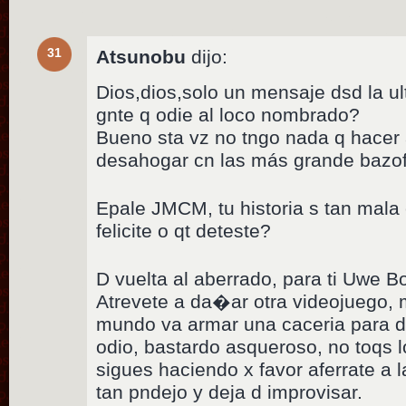
31
Atsunobu
dijo:
Dios,dios,solo un mensaje dsd la u
gnte q odie al loco nombrado?
Bueno sta vz no tngo nada q hacer 
desahogar cn las más grande bazofi
Epale JMCM, tu historia s tan mala 
felicite o qt deteste?
D vuelta al aberrado, para ti Uwe Bo
Atrevete a da�ar otra videojuego, m
mundo va armar una caceria para ds
odio, bastardo asqueroso, no toqs l
sigues haciendo x favor aferrate a la
tan pndejo y deja d improvisar.