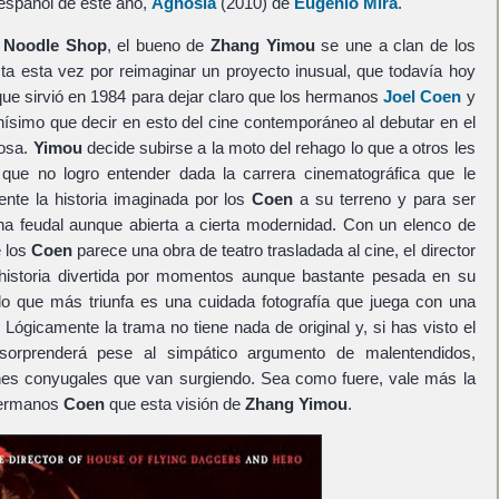
 español de este año,
Agnosia
(2010) de
Eugenio Mira
.
 Noodle Shop
, el bueno de
Zhang Yimou
se une a clan de los
a esta vez por reimaginar un proyecto inusual, que todavía hoy
que sirvió en 1984 para dejar claro que los hermanos
Joel Coen
y
ísimo que decir en esto del cine contemporáneo al debutar en el
losa.
Yimou
decide subirse a la moto del rehago lo que a otros les
o que no logro entender dada la carrera cinematográfica que le
ente la historia imaginada por los
Coen
a su terreno y para ser
na feudal aunque abierta a cierta modernidad. Con un elenco de
e los
Coen
parece una obra de teatro trasladada al cine, el director
 historia divertida por momentos aunque bastante pesada en su
lo que más triunfa es una cuidada fotografía que juega con una
 Lógicamente la trama no tiene nada de original y, si has visto el
sorprenderá pese al simpático argumento de malentendidos,
iones conyugales que van surgiendo. Sea como fuere, vale más la
 hermanos
Coen
que esta visión de
Zhang Yimou
.