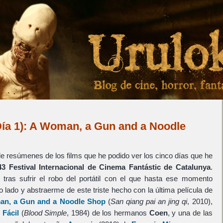
Día 1): A Woman, a Gun and a Noodle
e resúmenes de los films que he podido ver los cinco días que he
43 Festival Internacional de Cinema Fantástic de Catalunya
.
 tras sufrir el robo del portátil con el que hasta ese momento
o lado y abstraerme de este triste hecho con la última película de
n, a Gun and a Noodle Shop
(
San qiang pai an jing qi
, 2010),
 Fácil
(
Blood Simple
, 1984) de los hermanos
Coen
, y una de las