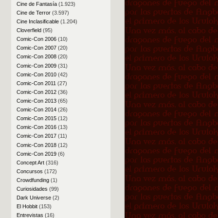
Cine de Fantasía
(1.923)
Cine de Terror
(3.597)
Cine Inclasificable
(1.204)
Cloverfield
(95)
Comic-Con 2006
(10)
Comic-Con 2007
(20)
Comic-Con 2008
(20)
Comic-Con 2009
(31)
Comic-Con 2010
(42)
Comic-Con 2011
(27)
Comic-Con 2012
(36)
Comic-Con 2013
(65)
Comic-Con 2014
(26)
Comic-Con 2015
(12)
Comic-Con 2016
(13)
Comic-Con 2017
(11)
Comic-Con 2018
(12)
Comic-Con 2019
(6)
Concept Art
(316)
Concursos
(172)
Crowdfunding
(1)
Curiosidades
(99)
Dark Universe
(2)
El Hobbit
(153)
Entrevistas
(16)