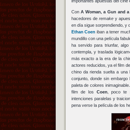
importantes apuestas del cine
Con
A Woman, a Gun and a
hacedores de
remake
y apuest
en día sigue sorprendiendo, y 
Ethan Coen
iban a tener much
mundillo con una película fabu
ha servido para triunfar, alg
contempla, y traslada lógicam
más exacto a la era de la chi
actores reducidos, ya el film d
chino da rienda suelta a una
conjunto, donde sin embargo 
paleta de colores inimaginable.
film de los
Coen
, poco te 
intenciones paralelas y traic
pena verse la película de los