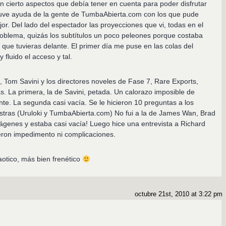
cierto aspectos que debía tener en cuenta para poder disfrutar
 y tuve ayuda de la gente de TumbaAbierta.com con los que pude
or. Del lado del espectador las proyecciones que vi, todas en el
problema, quizás los subtítulos un poco peleones porque costaba
que tuvieras delante. El primer día me puse en las colas del
y fluido el acceso y tal.
, Tom Savini y los directores noveles de Fase 7, Rare Exports,
s. La primera, la de Savini, petada. Un calorazo imposible de
te. La segunda casi vacía. Se le hicieron 10 preguntas a los
estras (Uruloki y TumbaAbierta.com) No fui a la de James Wan, Brad
mágenes y estaba casi vacía! Luego hice una entrevista a Richard
eron impedimento ni complicaciones.
caotico, más bien frenético
octubre 21st, 2010 at 3:22 pm