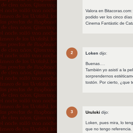
Valora en Bitacoras.com:
podido ver los cinco días
Cinema Fantástic de Cata
2
Loken
dijo:
Buenas….
También yo asistí a la p
sorprendernos estéticame
tostón. Por cierto, ¿que 
3
Uruloki
dijo:
Loken, pues mira, lo teng
que no tengo referencia.