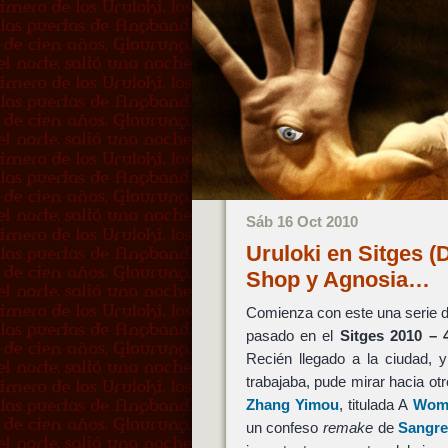
Sáb 16 Oct 2010
Uruloki en Sitges (
Shop y Agnosia…
Comienza con este una serie d
pasado en el
Sitges 2010 – 
Recién llegado a la ciudad, y
trabajaba, pude mirar hacia otr
Zhang Yimou
, titulada A
Woma
un confeso
remake
de
Sangre