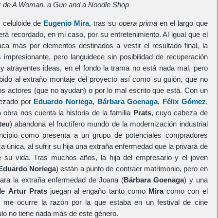
r de A Woman, a Gun and a Noodle Shop
l celuloide de
Eugenio Mira
, tras su
opera prima
en el largo que
rá recordado, en mi caso, por su entretenimiento. Al igual que el
ca más por elementos destinados a vestir el resultado final, la
es impresionante, pero languidece sin posibilidad de recuperación
es y atrayentes ideas, en el fondo la trama no está nada mal, pero
bido al extraño montaje del proyecto así como su guión, que no
 los actores (que no ayudan) o por lo mal escrito que está. Con un
abezado por
Eduardo Noriega
,
Bárbara Goenaga
,
Félix Gómez
,
la obra nos cuenta la historia de la familia
Prats
, cuyo cabeza de
teu
) abandona el fructífero mundo de la modernización industrial
incipio como presenta a un grupo de potenciales compradores
a única, al sufrir su hija una extraña enfermedad que la privará de
e su vida. Tras muchos años, la hija del empresario y el joven
Eduardo Noriega
) están a punto de contraer matrimonio, pero en
para la extraña enfermedad de Joana (
Bárbara Goenaga
) y una
 de
Artur Prats
juegan al engaño tanto como
Mira
como con el
 me ocurre la razón por la que estaba en un festival de cine
tulo no tiene nada más de este género.