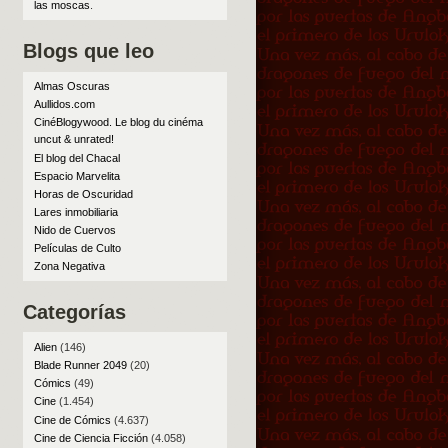
las moscas
.
Blogs que leo
Almas Oscuras
Aullidos.com
CinéBlogywood. Le blog du cinéma
uncut & unrated!
El blog del Chacal
Espacio Marvelita
Horas de Oscuridad
Lares inmobiliaria
Nido de Cuervos
Películas de Culto
Zona Negativa
Categorías
Alien
(146)
Blade Runner 2049
(20)
Cómics
(49)
Cine
(1.454)
Cine de Cómics
(4.637)
Cine de Ciencia Ficción
(4.058)