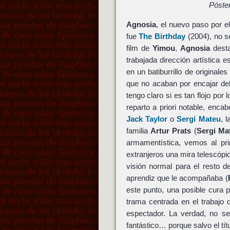
Póste
Agnosia
, el nuevo paso por e
fue
The Birthday
(2004), no se
film de
Yimou
,
Agnosia
desta
trabajada dirección artística 
en un batiburrillo de original
que no acaban por encajar de
tengo claro si es tan flojo por
reparto a priori notable, enc
Jack Taylor
o
Sergi Mateu
, 
familia
Artur Prats
(
Sergi Ma
armamentística, vemos al pr
extranjeros una mira telescópic
visión normal para el resto d
aprendiz que le acompañaba (
este punto, una posible cura 
trama centrada en el trabajo
espectador. La verdad, no se
fantástico… porque salvo el tí