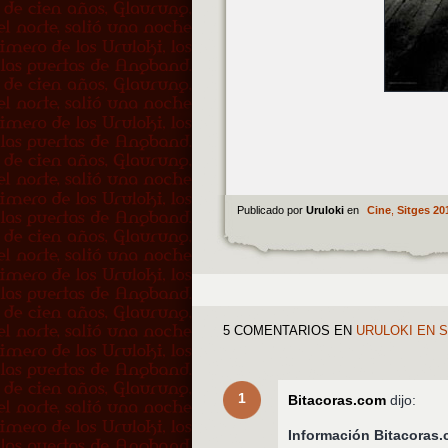
Publicado por
Uruloki
en
Cine
,
Sitges 20
5 COMENTARIOS
EN
URULOKI EN S
1
Bitacoras.com
dijo:
Información Bitacora