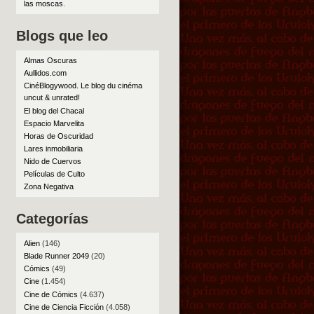
las moscas
.
Blogs que leo
Almas Oscuras
Aullidos.com
CinéBlogywood. Le blog du cinéma
uncut & unrated!
El blog del Chacal
Espacio Marvelita
Horas de Oscuridad
Lares inmobiliaria
Nido de Cuervos
Películas de Culto
Zona Negativa
Categorías
Alien
(146)
Blade Runner 2049
(20)
Cómics
(49)
Cine
(1.454)
Cine de Cómics
(4.637)
Cine de Ciencia Ficción
(4.058)