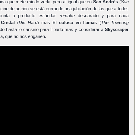
llada que mete miedo verla, pero al igual que en
San Andrés
(
San
 cine de acción se está currando una jubilación de las que a todos
unta a producto estándar,
remake
descarado y para nada
Cristal
(
Die Hard
) más
El coloso en llamas
(
The Towering
ado hasta lo cansino para fliparlo más y considerar a
Skyscraper
ra, que no nos engañen.