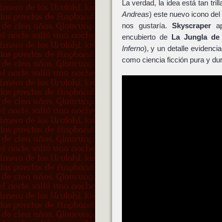
La verdad, la idea está tan tri
Andreas
) este nuevo icono del
nos gustaría.
Skyscraper
ap
encubierto de
La Jungla de 
Inferno
), y un detalle evidenci
como ciencia ficción pura y du