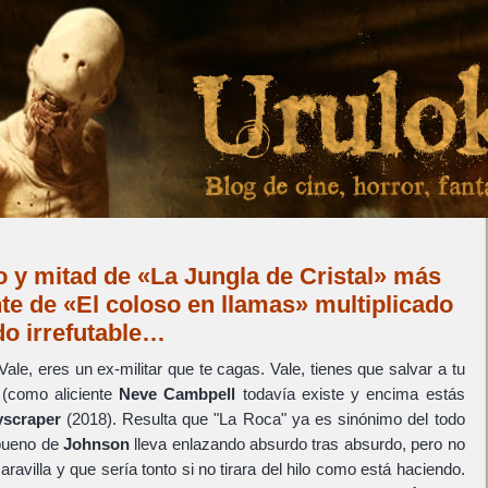
 y mitad de «La Jungla de Cristal» más
e de «El coloso en llamas» multiplicado
do irrefutable…
 Vale, eres un ex-militar que te cagas. Vale, tienes que salvar a tu
 (como aliciente
Neve Cambpell
todavía existe y encima estás
yscraper
(2018). Resulta que "La Roca" ya es sinónimo del todo
 bueno de
Johnson
lleva enlazando absurdo tras absurdo, pero no
avilla y que sería tonto si no tirara del hilo como está haciendo.