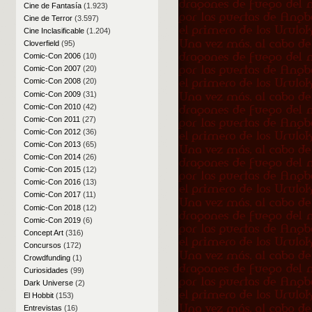
Cine de Fantasía
(1.923)
Cine de Terror
(3.597)
Cine Inclasificable
(1.204)
Cloverfield
(95)
Comic-Con 2006
(10)
Comic-Con 2007
(20)
Comic-Con 2008
(20)
Comic-Con 2009
(31)
Comic-Con 2010
(42)
Comic-Con 2011
(27)
Comic-Con 2012
(36)
Comic-Con 2013
(65)
Comic-Con 2014
(26)
Comic-Con 2015
(12)
Comic-Con 2016
(13)
Comic-Con 2017
(11)
Comic-Con 2018
(12)
Comic-Con 2019
(6)
Concept Art
(316)
Concursos
(172)
Crowdfunding
(1)
Curiosidades
(99)
Dark Universe
(2)
El Hobbit
(153)
Entrevistas
(16)