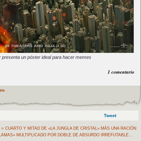
 presenta un póster ideal para hacer memes
1 comentario
ble
.
Tweet
 CUARTO Y MITAD DE «LA JUNGLA DE CRISTAL» MÁS UNA RACIÓN
LAMAS» MULTIPLICADO POR DOBLE DE ABSURDO IRREFUTABLE…