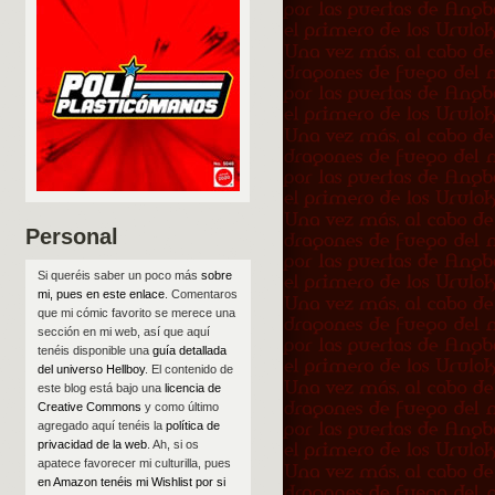
Personal
Si queréis saber un poco más
sobre
mi, pues en este enlace
. Comentaros
que mi cómic favorito se merece una
sección en mi web, así que aquí
tenéis disponible una
guía detallada
del universo Hellboy
. El contenido de
este blog está bajo una
licencia de
Creative Commons
y como último
agregado aquí tenéis la
política de
privacidad de la web
. Ah, si os
apatece favorecer mi culturilla, pues
en Amazon tenéis mi Wishlist por si