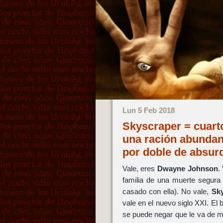
Lun 5 Feb 2018
Skyscraper = cuarto
una ración abundant
por doble de absur
Vale, eres
Dwayne Johnson
.
familia de una muerte segura
casado con ella). No vale,
Sk
vale en el nuevo siglo XXI. El
se puede negar que le va de mar