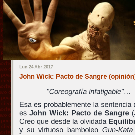
Lun 24 Abr 2017
John Wick: Pacto de Sangre (opinió
"Coreografía infatigable"…
Esa es probablemente la sentencia 
es
John Wick: Pacto de Sangre
(
Creo que desde la olvidada
Equilib
y su virtuoso bamboleo
Gun-Kata