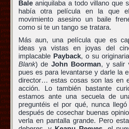
Bale
aniquilaba a todo villano que s
había otra película en la que e
movimiento asesino un baile fren
como si te un tango se tratara.
Más aun, una película que es c
ideas ya vistas en joyas del ci
implacable
Payback
, o su originari
Blank
) de
John Boorman
, y salir
pues es para levantarse y darle la
director… estas cosas son las en 
acción. Lo también bastante cur
estamos ante una secuela de un
preguntéis el por qué, nunca llegó
después de cosechar buenas opinion
verla en pantalla grande. Pero est
deberes, y
Keanu Reeves
, el nu