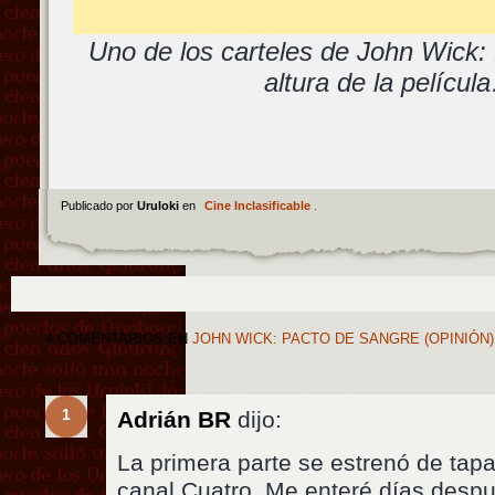
Uno de los carteles de John Wick:
altura de la películ
Publicado por
Uruloki
en
Cine Inclasificable
.
4 COMENTARIOS
EN
JOHN WICK: PACTO DE SANGRE (OPINIÓN
1
Adrián BR
dijo:
La primera parte se estrenó de tapa
canal Cuatro. Me enteré días despu