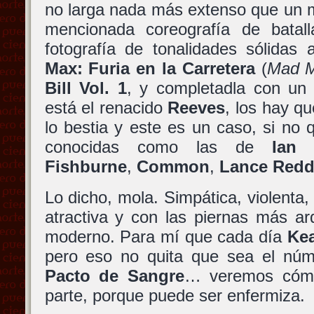
no larga nada más extenso que un 
mencionada coreografía de batal
fotografía de tonalidades sólidas
Max: Furia en la Carretera
(
Mad M
Bill Vol. 1
, y completadla con un
está el renacido
Reeves
, los hay q
lo bestia y este es un caso, si no
conocidas como las de
Ian 
Fishburne
,
Common
,
Lance Redd
Lo dicho, mola. Simpática, violenta,
atractiva y con las piernas más a
moderno. Para mí que cada día
Ke
pero eso no quita que sea el nú
Pacto de Sangre
… veremos cómo 
parte, porque puede ser enfermiza.