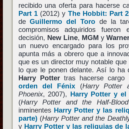
recibido una oferta para hacerse
Part 1
(2012) y
The Hobbit: Part 2
de
Guillermo del Toro
de la tare
compromisos adquiridos fueron 
decisión,
New Line
,
MGM
y
Warner
un nuevo encargado para los pr
apunta más a obrero que a innovad
que es un director muy notable que
lo que le ponen delante. Así lo ha
Harry Potter
tras hacerse cargo
orden del Fénix
(
Harry Potter 
Phoenix
, 2007),
Harry Potter y el
(
Harry Potter and the Half-Blood
inminentes
Harry Potter y las reli
parte)
(
Harry Potter and the Deathly
y
Harry Potter y las reliquias de 