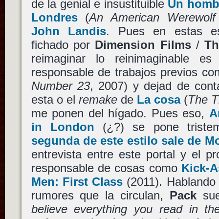
de la genial e insustituible
Un hombr
Londres
(
An American Werewolf
John Landis
. Pues en estas e
fichado por
Dimension Films
/
Th
reimaginar lo reinimaginable e
responsable de trabajos previos c
Number 23
, 2007) y dejad de cont
esta o el
remake
de
La cosa
(
The T
me ponen del hígado. Pues eso,
A
in London
(¿?) se pone trist
segunda de este estilo sale de 
entrevista entre este portal y el p
responsable de cosas como
Kick-A
Men: First Class
(2011). Hablando 
rumores que la circulan,
Pack
sue
believe everything you read in th