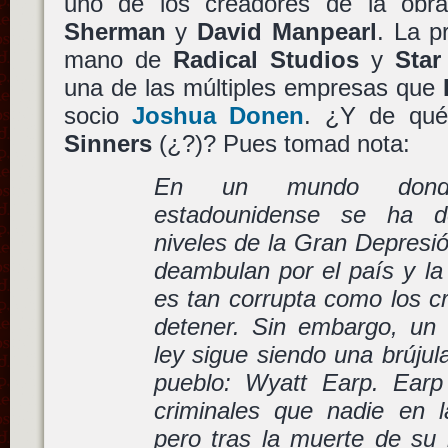
uno de los creadores de la obr
Sherman
y
David Manpearl
. La p
mano de
Radical Studios
y
Star
una de las múltiples empresas que
socio
Joshua Donen
. ¿Y de qu
Sinners
(¿?)? Pues tomad nota:
En un mundo dond
estadounidense se ha 
niveles de la Gran Depresi
deambulan por el país y la 
es tan corrupta como los cr
detener. Sin embargo, un 
ley sigue siendo una brújul
pueblo: Wyatt Earp. Ear
criminales que nadie en la
pero tras la muerte de s