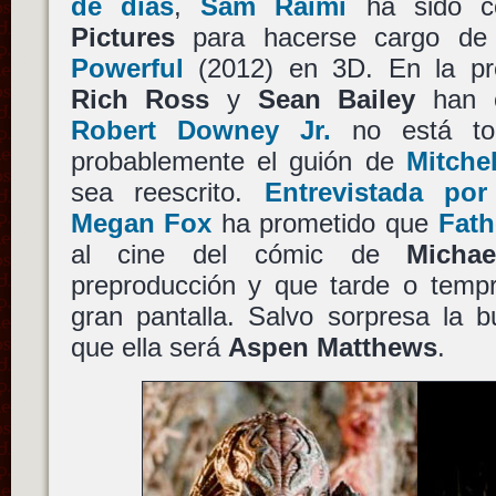
de días
,
Sam Raimi
ha sido c
Pictures
para hacerse cargo d
Powerful
(2012) en 3D. En la pres
Rich Ross
y
Sean Bailey
han c
Robert Downey Jr.
no está tod
probablemente el guión de
Mitche
sea reescrito.
Entrevistada p
Megan Fox
ha prometido que
Fat
al cine del cómic de
Michae
preproducción y que tarde o tempr
gran pantalla. Salvo sorpresa la
que ella será
Aspen Matthews
.