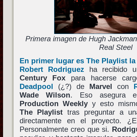
Primera imagen de Hugh Jackman 
Real Steel
En primer lugar es The Playlist l
Robert Rodriguez
ha recibido u
Century Fox
para hacerse cargo
Deadpool
(¿?) de
Marvel
con
Wade Wilson
. Eso asegura e
Production Weekly
y esto mismo
The Playlist
tras preguntar a un
directamente en el proyecto. ¿Es
Personalmente creo que si.
Rodrig