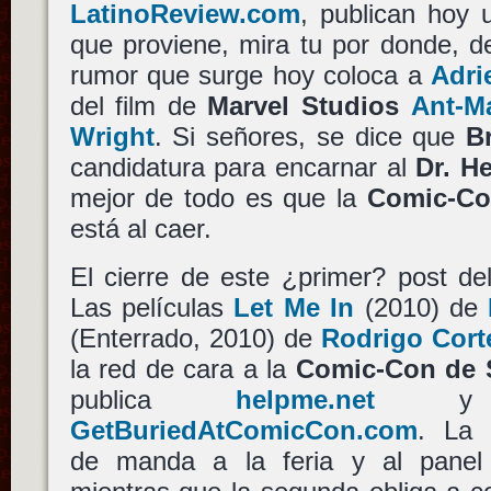
LatinoReview.com
, publican hoy
que proviene, mira tu por donde, de
rumor que surge hoy coloca a
Adri
del film de
Marvel Studios
Ant-M
Wright
. Si señores, se dice que
B
candidatura para encarnar al
Dr. H
mejor de todo es que la
Comic-Co
está al caer.
El cierre de este ¿primer? post del
Las películas
Let Me In
(2010) de
(Enterrado, 2010) de
Rodrigo Cort
la red de cara a la
Comic-Con de 
publica
helpme.net
y l
GetBuriedAtComicCon.com
. La 
de manda a la feria y al pane