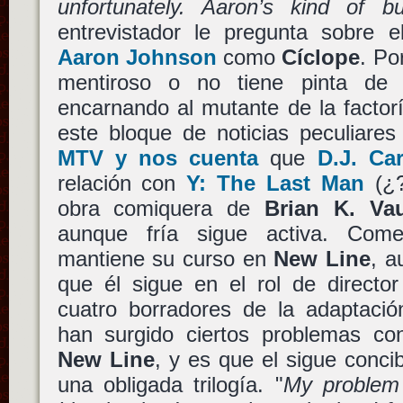
unfortunately. Aaron’s kind of b
entrevistador le pregunta sobre 
Aaron Johnson
como
Cíclope
. Po
mentiroso o no tiene pinta d
encarnando al mutante de la facto
este bloque de noticias peculiare
MTV y nos cuenta
que
D.J. Ca
relación con
Y: The Last Man
(¿?
obra comiquera de
Brian K. Va
aunque fría sigue activa. Com
mantiene su curso en
New Line
, a
que él sigue en el rol de director 
cuatro borradores de la adaptaci
han surgido ciertos problemas c
New Line
, y es que el sigue conci
una obligada trilogía. "
My problem