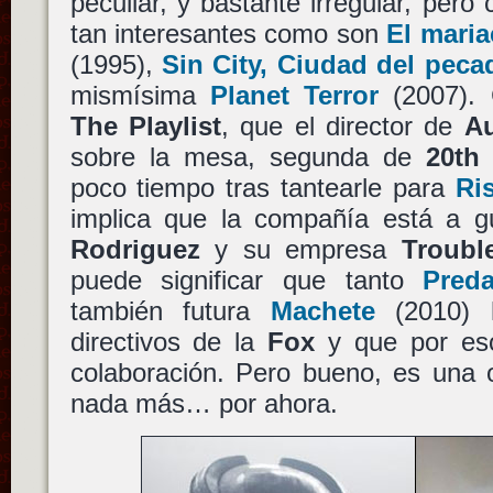
peculiar, y bastante irregular, pero
tan interesantes como son
El maria
(1995),
Sin City, Ciudad del peca
mismísima
Planet Terror
(2007). 
The Playlist
, que el director de
Au
sobre la mesa, segunda de
20th
poco tiempo tras tantearle para
Ri
implica que la compañía está a gu
Rodriguez
y su empresa
Troubl
puede significar que tanto
Preda
también futura
Machete
(2010) 
directivos de la
Fox
y que por eso
colaboración. Pero bueno, es una 
nada más… por ahora.