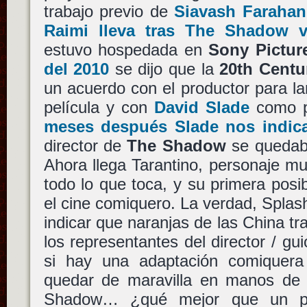
trabajo previo de
Siavash Farahan
Raimi lleva tras The Shadow v
estuvo hospedada en
Sony Pictur
del 2010
se dijo que la
20th Centu
un acuerdo con el productor para lan
película y con
David Slade
como po
meses después Slade nos indic
director de
The Shadow
se quedaba
Ahora llega Tarantino, personaje m
todo lo que toca, y su primera posib
el cine comiquero. La verdad, Spla
indicar que naranjas de las China tr
los representantes del director / gui
si hay una adaptación comiquera
quedar de maravilla en manos de 
Shadow… ¿qué mejor que un pe