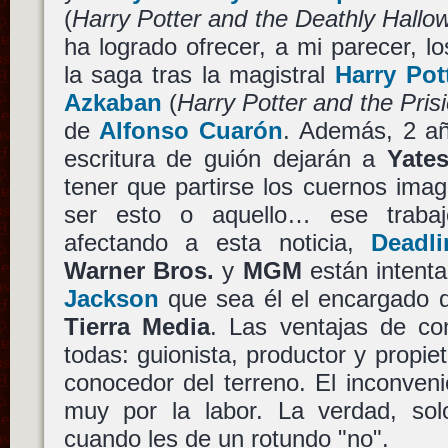
(
Harry Potter and the Deathly Hallow
ha logrado ofrecer, a mi parecer, l
la saga tras la magistral
Harry Pot
Azkaban
(
Harry Potter and the Pris
de
Alfonso Cuarón
. Además, 2 añ
escritura de guión dejarán a
Yate
tener que partirse los cuernos ima
ser esto o aquello… ese traba
afectando a esta noticia,
Deadl
Warner Bros.
y
MGM
están intent
Jackson
que sea él el encargado de 
Tierra Media
. Las ventajas de c
todas: guionista, productor y propi
conocedor del terreno. El inconven
muy por la labor. La verdad, sol
cuando les de un rotundo "no".