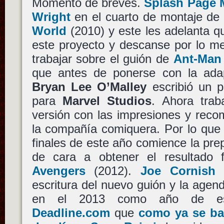
Momento de breves.
Splash Page 
Wright
en el cuarto de montaje d
World
(2010) y este les adelanta q
este proyecto y descanse por lo m
trabajar sobre el guión de
Ant-Man
que antes de ponerse con la ada
Bryan Lee O’Malley
escribió un p
para
Marvel Studios
. Ahora tra
versión con las impresiones y rec
la compañía comiquera. Por lo que
finales de este año comience la pre
de cara a obtener el resultado
Avengers
(2012).
Joe Cornish
v
escritura del nuevo guión y la agen
en el 2013 como año de e
Deadline.com
que
como ya se ba