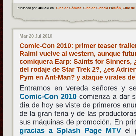
Publicado por
Uruloki
en
Cine de Cómics
,
Cine de Ciencia Ficción
,
Cine de 
Mar 20 Jul 2010
Comic-Con 2010: primer teaser trail
Raimi vuelve al western, aunque futur
comiquera Earp: Saints for Sinners, ¿
del rodaje de Star Trek 2?, ¿es Adrie
Pym en Ant-Man? y ataque virales de
Entramos en vereda señores y s
Comic-Con 2010
comienza a dar s
día de hoy se viste de primeros anun
de la gran feria y de las producto
sus máquinas de promoción. En pri
gracias a Splash Page MTV
el 