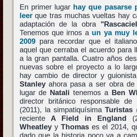
En primer lugar
hay que pasarse p
leer
que tras muchas vueltas hay ca
adaptación de la obra
"Rascacie
Tenemos que irnos a
un ya muy l
2009
para recordar que el italia
aquel que cerraba el acuerdo para ll
a la gran pantalla. Cuatro años des
nuevas sobre el proyecto a lo lar
hay cambio de director y guionist
Stanley
ahora pasa a ser obra d
lugar de
Natali
tenemos a
Ben Wh
director británico responsable 
(2011), la simpatiquísima
Turistas
reciente
A Field in England
(2
Wheatley
y
Thomas
es el 2014, qu
dado que la historia poco va a cam