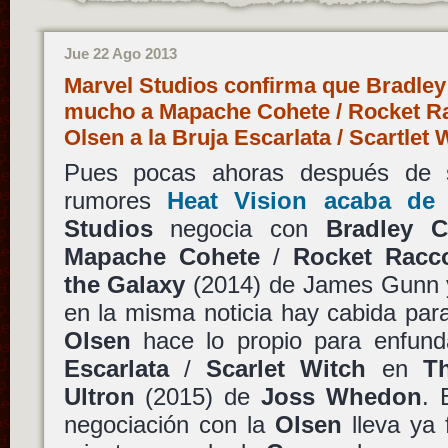
Jue 22 Ago 2013
Marvel Studios confirma que Bradley
mucho a Mapache Cohete / Rocket Ra
Olsen a la Bruja Escarlata / Scartlet
Pues pocas ahoras después de sa
rumores
Heat Vision acaba de 
Studios
negocia con
Bradley C
Mapache Cohete
/
Rocket Racc
the Galaxy
(2014) de James Gunn y
en la misma noticia hay cabida par
Olsen
hace lo propio para enfund
Escarlata
/
Scarlet Witch
en
T
Ultron
(2015) de
Joss Whedon
. 
negociación con la
Olsen
lleva ya 