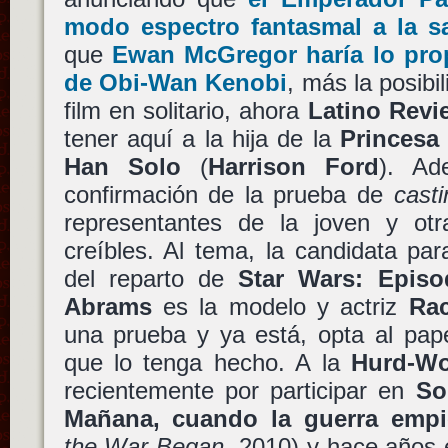
modo espectro fantasmal a la sa
que
Ewan McGregor haría lo prop
de Obi-Wan Kenobi
, más la posibi
film en solitario, ahora
Latino Revi
tener aquí a la hija de la
Princesa
Han Solo
(
Harrison Ford
). Ad
confirmación de la prueba de
casti
representantes de la joven y otr
creíbles. Al tema, la candidata pa
del reparto de
Star Wars: Episo
Abrams
es la modelo y actriz
Ra
una prueba y ya está, opta al pape
que lo tenga hecho. A la
Hurd-W
recientemente por participar en
So
Mañana, cuando la guerra empi
the War Began
, 2010) y hace años