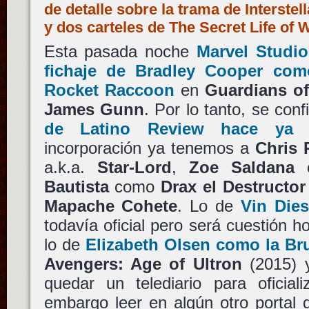
de detalle sobre la trama de Interste
y dos carteles de The Secret Life of 
Esta pasada noche
Marvel Studio
fichaje de Bradley Cooper co
Rocket Raccoon
en
Guardians of
James Gunn
. Por lo tanto, se con
de Latino Review hace ya 
incorporación ya tenemos a
Chris 
a.k.a.
Star-Lord
,
Zoe Saldana
Bautista
como
Drax el Destructor
Mapache Cohete
. Lo de
Vin Die
todavía oficial pero será cuestión h
lo de
Elizabeth Olsen como la Bru
Avengers: Age of Ultron
(2015) 
quedar un telediario para oficial
embargo leer en algún otro portal 