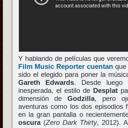
Y hablando de películas que verem
Film Music Reporter cuentan
qu
sido el elegido para poner la músi
Gareth Edwards
. Desde luego 
inesperada, el estilo de
Desplat
par
dimensión de
Godzilla
, pero oj
aventuras como los dos episodios 
en la gran pantalla o recientement
oscura
(
Zero Dark Thirty
, 2012). 