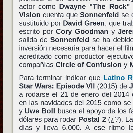
actor como
Dwayne "The Rock"
Vision
cuenta que
Sonnenfeld
se c
sustituido por
David Green
, que tra
escrito por
Cory Goodman
y
Jere
salida de
Sonnenfeld
se ha debido 
inversión necesaria para hacer el f
acreditado como productor ejecutivo
compañías
Circle of Confusion
y
Para terminar indicar que
Latino 
Star Wars: Episode VII
(2015) de
J
a rodarse el 21 de enero del 2014 
en las navidades del 2015 como se 
y
Uwe Boll
busca el apoyo de los f
dólares para rodar
Postal 2
(¿?). L
días y lleva 6.000. A ese ritmo 