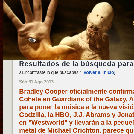
Resultados de la búsqueda para:
¿Encontraste lo que buscabas? [
Volver al inicio
]
Sáb 31 Ago 2013
Bradley Cooper oficialmente confi
Cohete en Guardians of the Galaxy, A
para poner la música a la nueva visi
Godzilla, la HBO, J.J. Abrams y Jona
en "Westworld" y llevarán a la peque
metal de Michael Crichton, parece 