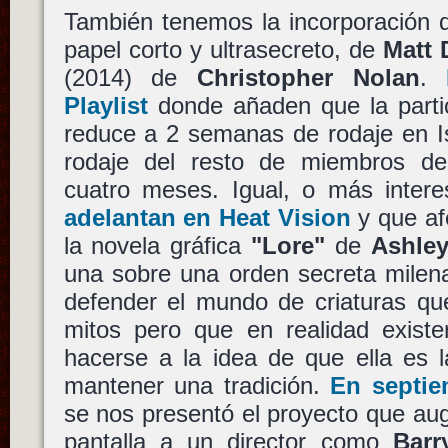
También tenemos la incorporación d
papel corto y ultrasecreto, de
Matt
(2014) de
Christopher Nolan
.
Playlist
donde añaden que la parti
reduce a 2 semanas de rodaje en Is
rodaje del resto de miembros de
cuatro meses. Igual, o más inter
adelantan en Heat Vision
y que af
la novela gráfica
"Lore"
de
Ashle
una sobre una orden secreta milen
defender el mundo de criaturas q
mitos pero que en realidad exis
hacerse a la idea de que ella es 
mantener una tradición.
En septie
se nos presentó el proyecto que aug
pantalla a un director como
Barr