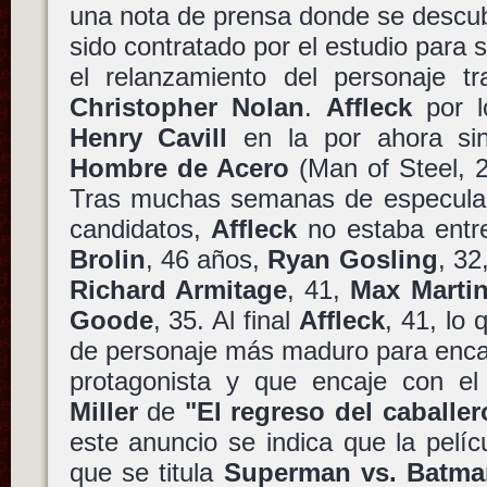
una nota de prensa donde se descu
sido contratado por el estudio para 
el relanzamiento del personaje tr
Christopher Nolan
.
Affleck
por l
Henry Cavill
en la por ahora sin
Hombre de Acero
(Man of Steel, 
Tras muchas semanas de especulaci
candidatos,
Affleck
no estaba entre 
Brolin
, 46 años,
Ryan Gosling
, 32
Richard Armitage
, 41,
Max Martin
Goode
, 35. Al final
Affleck
, 41, lo
de personaje más maduro para enc
protagonista y que encaje con el
Miller
de
"El regreso del caballe
este anuncio se indica que la pelí
que se titula
Superman vs. Batma