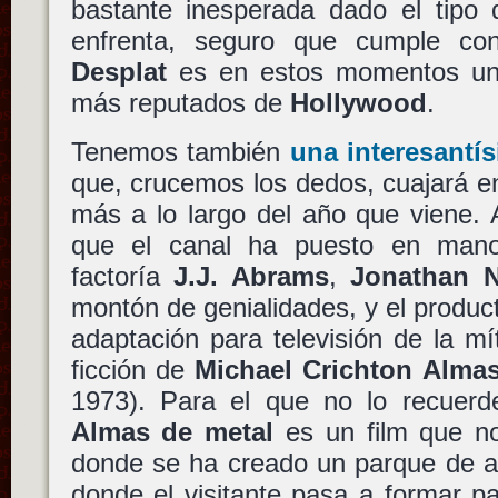
bastante inesperada dado el tipo 
enfrenta, seguro que cumple c
Desplat
es en estos momentos uno
más reputados de
Hollywood
.
Tenemos también
una interesant
que, crucemos los dedos, cuajará en
más a lo largo del año que viene.
que el canal ha puesto en ma
factoría
J.J. Abrams
,
Jonathan 
montón de genialidades, y el produc
adaptación para televisión de la mít
ficción de
Michael Crichton
Almas
1973). Para el que no lo recuerde
Almas de metal
es un film que no
donde se ha creado un parque de at
donde el visitante pasa a formar pa