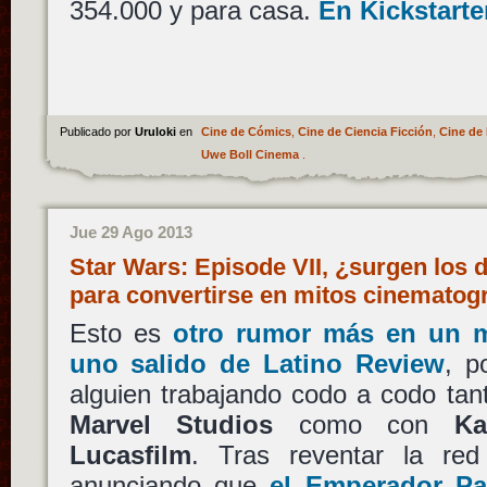
354.000 y para casa.
En Kickstarte
Publicado por
Uruloki
en
Cine de Cómics
,
Cine de Ciencia Ficción
,
Cine de 
Uwe Boll Cinema
.
Jue 29 Ago 2013
Star Wars: Episode VII, ¿surgen los 
para convertirse en mitos cinematog
Esto es
otro rumor más en un m
uno salido de Latino Review
, p
alguien trabajando codo a codo ta
Marvel Studios
como con
Ka
Lucasfilm
. Tras reventar la re
anunciando que
el Emperador Pal