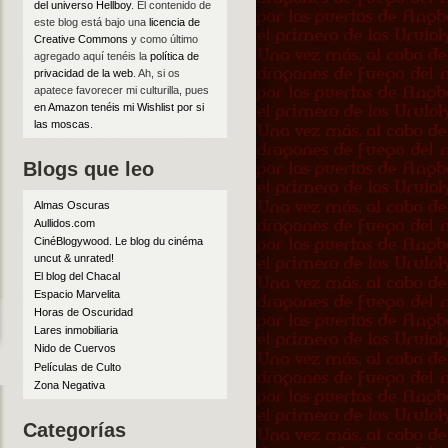
del universo Hellboy
. El contenido de
este blog está bajo una
licencia de
Creative Commons
y como último
agregado aquí tenéis la
política de
privacidad de la web
. Ah, si os
apatece favorecer mi culturilla, pues
en Amazon tenéis mi Wishlist por si
las moscas
.
Blogs que leo
Almas Oscuras
Aullidos.com
CinéBlogywood. Le blog du cinéma
uncut & unrated!
El blog del Chacal
Espacio Marvelita
Horas de Oscuridad
Lares inmobiliaria
Nido de Cuervos
Películas de Culto
Zona Negativa
Categorías