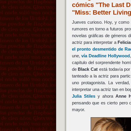
cómics "The Last D
"Miss: Better Livi
Jueves curioso. Hoy, y como s
rumores en torno a futuros p
novelas gráficas de géneros d
actriz para interpretar a
Felici
el pronto desmentido de R
une,
vía Deadline Hollywood
capítulo del sorprendente homb
de
Black Cat
está todavía por 
tanteado a la actriz para parti
uno protagonista. La verdad
interpretar una actriz tan en 
Julia Stiles
y ahora
Anne H
pensando que es cierto pero 
mayor.