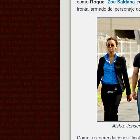
como
Roque
,
Zoë Saldana
c
frontal armado del personaje d
Aisha, Jense
Como recomendaciones fina