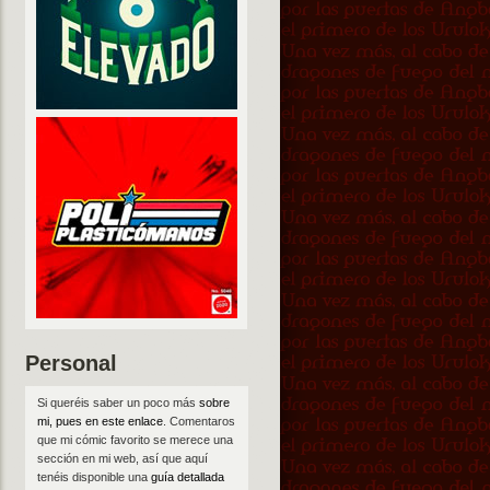
Personal
Si queréis saber un poco más
sobre
mi, pues en este enlace
. Comentaros
que mi cómic favorito se merece una
sección en mi web, así que aquí
tenéis disponible una
guía detallada