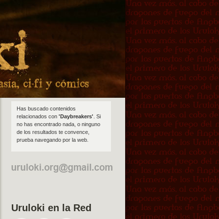
Has buscado contenidos
relacionados con
'Daybreakers'
. Si
no has encontrado nada, o ninguno
de los resultados te convence,
prueba navegando por la web.
Uruloki en la Red