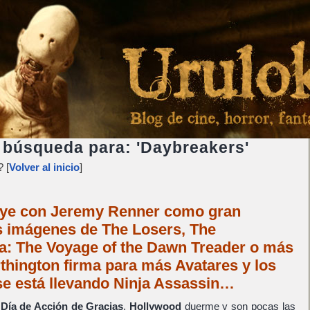
 búsqueda para: 'Daybreakers'
 [
Volver al inicio
]
ye con Jeremy Renner como gran
s imágenes de The Losers, The
ia: The Voyage of the Dawn Treader o más
thington firma para más Avatares y los
se está llevando Ninja Assassin…
e
Día de Acción de Gracias
.
Hollywood
duerme y son pocas las