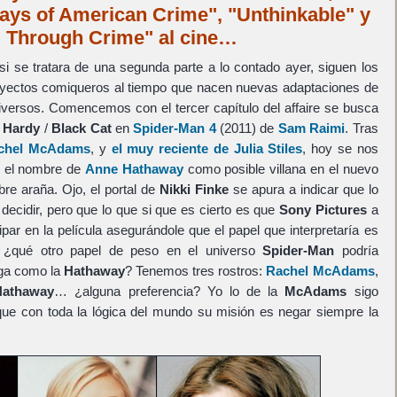
ays of American Crime", "Unthinkable" y
ng Through Crime" al cine…
i se tratara de una segunda parte a lo contado ayer, siguen los
royectos comiqueros al tiempo que nacen nuevas adaptaciones de
iversos. Comencemos con el tercer capítulo del affaire se busca
a Hardy
/
Black Cat
en
Spider-Man 4
(2011) de
Sam Raimi
. Tras
achel McAdams
, y
el muy reciente de Julia Stiles
, hoy se nos
, el nombre de
Anne Hathaway
como posible villana en el nuevo
re araña. Ojo, el portal de
Nikki Finke
se apura a indicar que lo
decidir, pero que lo que si que es cierto es que
Sony Pictures
a
cipar en la película asegurándole que el papel que interpretaría es
, ¿qué otro papel de peso en el universo
Spider-Man
podría
boga como la
Hathaway
? Tenemos tres rostros:
Rachel McAdams
,
athaway
… ¿alguna preferencia? Yo lo de la
McAdams
sigo
que con toda la lógica del mundo su misión es negar siempre la