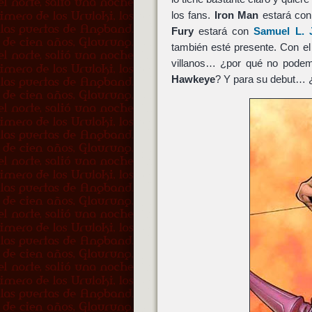
los fans.
Iron Man
estará co
Fury
estará con
Samuel L. 
también esté presente. Con e
villanos… ¿por qué no pode
Hawkeye
? Y para su debut… 