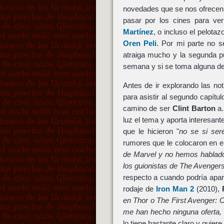
novedades que se nos ofrecen 
pasar por los cines para ve
Martínez
, o incluso el pelota
Oren Peli
. Por mi parte no s
atraiga mucho y la segunda p
semana y si se toma alguna dec
Antes de ir explorando las no
para asistir al segundo capítul
camino de ser
Clint Barton
a.
luz el tema y aporta interesant
que le hicieron "
no se si ser
rumores que le colocaron en el 
de Marvel y no hemos hablado
los guionistas de The Avenge
respecto a cuando podría apare
rodaje de
Iron Man 2
(2010),
en Thor o The First Avenger: 
me han hecho ninguna oferta,
lo tiene bastante claro y quier