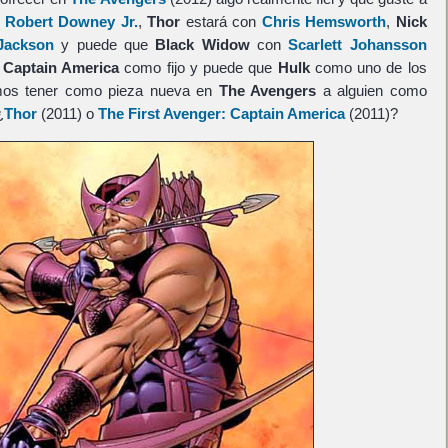
n
Robert Downey Jr.
,
Thor
estará con
Chris Hemsworth
,
Nick
Jackson
y puede que
Black Widow
con
Scarlett Johansson
l
Captain America
como fijo y puede que
Hulk
como uno de los
mos tener como pieza nueva en
The Avengers
a alguien como
¿
Thor
(2011) o
The First Avenger: Captain America
(2011)?