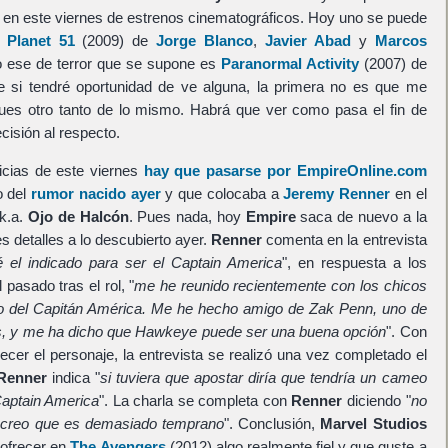
en este viernes de estrenos cinematográficos. Hoy uno se puede
r
Planet 51
(2009) de
Jorge Blanco
,
Javier Abad
y
Marcos
zo ese de terror que se supone es
Paranormal Activity
(2007) de
e si tendré oportunidad de ve alguna, la primera no es que me
ues otro tanto de lo mismo. Habrá que ver como pasa el fin de
isión al respecto.
ticias de este viernes
hay que pasarse por EmpireOnline.com
o del
rumor nacido ayer
y que colocaba a
Jeremy Renner
en el
k.a.
Ojo de Halcón
. Pues nada, hoy
Empire
saca de nuevo a la
es detalles a lo descubierto ayer.
Renner
comenta en la entrevista
é el indicado para ser el Captain America
", en respuesta a los
pasado tras el rol, "
me he reunido recientemente con los chicos
 del Capitán América. Me he hecho amigo de Zak Penn, uno de
rs, y me ha dicho que Hawkeye puede ser una buena opción
". Con
cer el personaje, la entrevista se realizó una vez completado el
Renner
indica "
si tuviera que apostar diría que tendría un cameo
Captain America
". La charla se completa con
Renner
diciendo "
no
 creo que es demasiado temprano
". Conclusión,
Marvel Studios
e ofrecer en
The Avengers
(2012) algo realmente fiel y que guste a