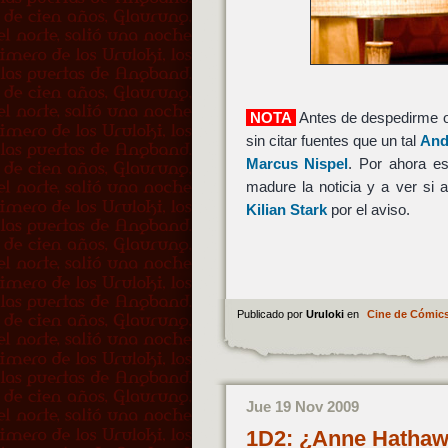
NOTA
Antes de despedirme 
sin citar fuentes que un tal
And
Marcus Nispel
. Por ahora e
madure la noticia y a ver si 
Kilian Stark
por el aviso.
Publicado por
Uruloki
en
Cine de Cómic
Jue 19 Nov 2009
1D2: ¿Anne Hathaway