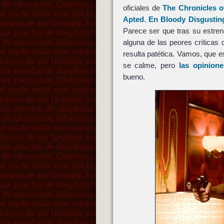
oficiales de
The Chronicles o
Apted
.
En Bloody Disgustin
Parece ser que tras su estre
alguna de las peores críticas
resulta patética. Vamos, que 
se calme, pero
las opinion
bueno.