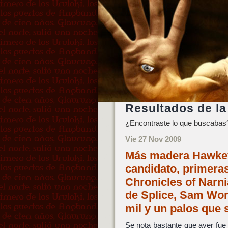
Resultados de la
¿Encontraste lo que buscabas?
Vie 27 Nov 2009
Más madera Hawke
candidato, primera
Chronicles of Narn
de Splice, Sam Wor
mil y un palos que 
Se nota bastante que ayer fu