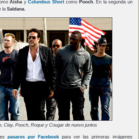
omo
Aisha
y
Columbus Short
como
Pooch
. En la segunda un
e la
Saldana
.
n, Clay, Pooch, Roque y Cougar de nuevo juntos
les
pasaros por Facebook
para ver las primeras imágenes