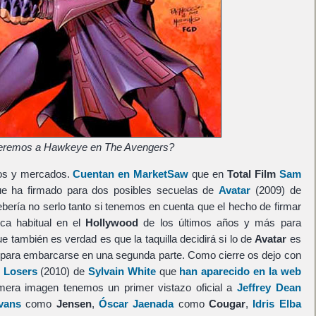
eremos a Hawkeye en The Avengers?
ros y mercados.
Cuentan en MarketSaw
que en
Total Film
Sam
e ha firmado para dos posibles secuelas de
Avatar
(2009) de
debería no serlo tanto si tenemos en cuenta que el hecho de firmar
ca habitual en el
Hollywood
de los últimos años y más para
e también es verdad es que la taquilla decidirá si lo de
Avatar
es
 para embarcarse en una segunda parte. Como cierre os dejo con
 Losers
(2010) de
Sylvain White
que
han aparecido en la web
imera imagen tenemos un primer vistazo oficial a
Jeffrey Dean
vans
como
Jensen
,
Óscar Jaenada
como
Cougar
,
Idris Elba