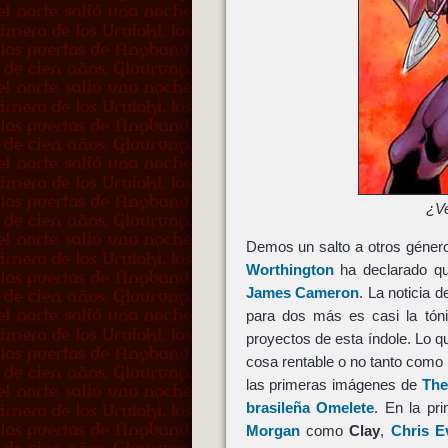
¿V
Demos un salto a otros géne
Worthington
ha declarado qu
James Cameron
. La noticia 
para dos más es casi la tóni
proyectos de esta índole. Lo qu
cosa rentable o no tanto como
las primeras imágenes de
The
brasileña Omelete
. En la pr
Morgan
como
Clay
,
Chris E