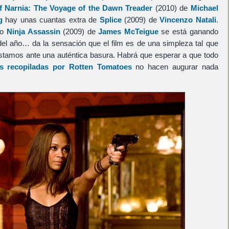
f Narnia: The Voyage of the Dawn Treader
(2010) de
Michael
g
hay unas cuantas extra de
Splice
(2009) de
Vincenzo Natali
.
no
Ninja Assassin
(2009) de
James McTeigue
se está ganando
 del año… da la sensación que el film es de una simpleza tal que
estamos ante una auténtica basura. Habrá que esperar a que todo
es recopiladas por Rotten Tomatoes
no hacen augurar nada