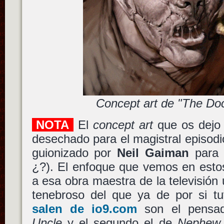
Concept art de "The Doc
NOTA
El
concept art
que os dejo
desechado para el magistral episod
guionizado por
Neil Gaiman
par
¿?). El enfoque que vemos en esto
a esa obra maestra de la televisió
tenebroso del que ya de por si t
salen de io9.com
son el pensad
Uncle
y el segundo el de
Nephew