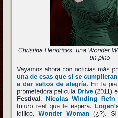
Christina Hendricks, una Wonder 
un pino
Vayamos ahora con noticias más pos
una de esas que si se cumpliera
a dar saltos de alegría
. En la pr
prometedora película
Drive
(2011) e
Festival
,
Nicolas Winding Refn
futuro real que le espera,
Logan’
idílico,
Wonder Woman
(¿?). Si