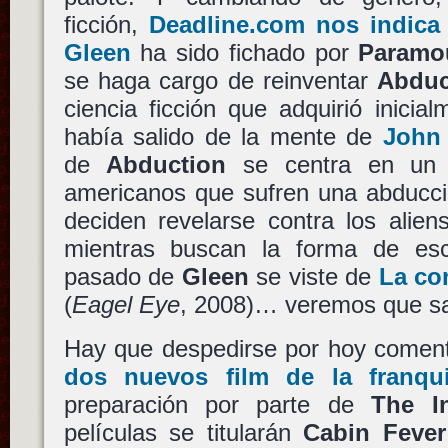
ficción,
Deadline.com nos indica
Gleen
ha sido fichado por
Paramou
se haga cargo de reinventar
Abduc
ciencia ficción que adquirió inicia
había salido de la mente de
John 
de
Abduction
se centra en un 
americanos que sufren una abducció
deciden revelarse contra los alien
mientras buscan la forma de es
pasado de
Gleen
se viste de
La co
(
Eagel Eye
, 2008)… veremos que sa
Hay que despedirse por hoy come
dos nuevos film de la franqu
preparación por parte de
The I
películas se titularán
Cabin Fever