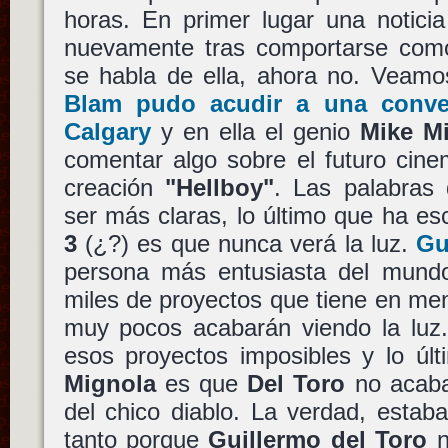
horas. En primer lugar una noticia
nuevamente tras comportarse co
se habla de ella, ahora no. Veam
Blam pudo acudir a una conve
Calgary
y en ella el genio
Mike M
comentar algo sobre el futuro cine
creación
"Hellboy"
. Las palabras
ser más claras, lo último que ha e
3
(¿?) es que nunca verá la luz.
Gu
persona más entusiasta del mundo
miles de proyectos que tiene en men
muy pocos acabarán viendo la luz
esos proyectos imposibles y lo úl
Mignola
es que
Del Toro
no acaba
del chico diablo. La verdad, estab
tanto porque
Guillermo del Toro
n