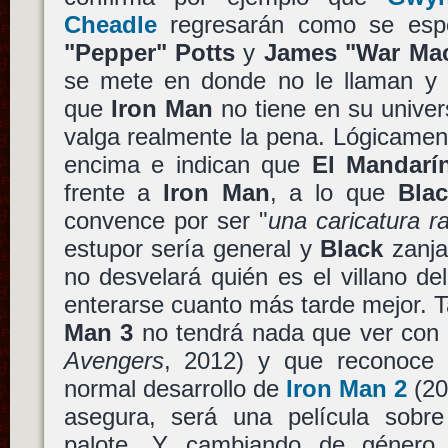
Cheadle
regresarán como se espe
"Pepper" Potts
y
James "War Ma
se mete en donde no le llaman y s
que
Iron Man
no tiene en su unive
valga realmente la pena. Lógicament
encima e indican que
El Mandarí
frente a
Iron Man
, a lo que
Bla
convence por ser "
una caricatura ra
estupor sería general y
Black
zanja
no desvelará quién es el villano del
enterarse cuanto más tarde mejor. 
Man 3
no tendrá nada que ver con
Avengers
, 2012) y que reconoce e
normal desarrollo de
Iron Man 2
(20
asegura, será una película sobr
palote. Y cambiando de género,