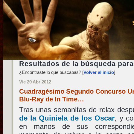
Resultados de la búsqueda para
¿Encontraste lo que buscabas? [
Volver al inicio
]
Vie 20 Abr 2012
Cuadragésimo Segundo Concurso Urul
Blu-Ray de In Time…
Tras unas semanitas de relax desp
de la Quiniela de los Oscar
, y c
en manos de sus correspondie