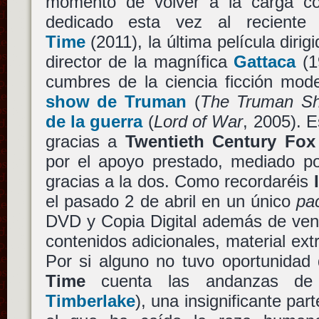
momento de volver a la carga c
dedicado esta vez al recien
Time
(2011), la última película dirig
director de la magnífica
Gattaca
(1
cumbres de la ciencia ficción mod
show de Truman
(
The Truman S
de la guerra
(
Lord of War
, 2005). E
gracias a
Twentieth Century Fox
por el apoyo prestado, mediado po
gracias a la dos. Como recordaréis
el pasado 2 de abril en un único
pa
DVD y Copia Digital además de veni
contenidos adicionales, material extr
Por si alguno no tuvo oportunidad 
Time
cuenta las andanzas d
Timberlake
), una insignificante part