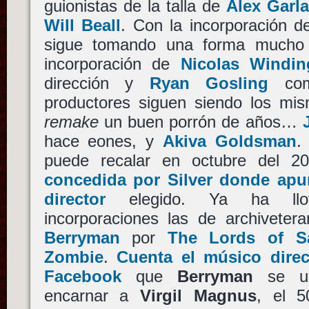
guionistas de la talla de
Alex Garl
Will Beall
. Con la incorporación 
sigue tomando una forma mucho 
incorporación de
Nicolas Windin
dirección y
Ryan Gosling
como
productores siguen siendo los mis
remake
un buen porrón de años…
hace eones, y
Akiva Goldsman
.
puede recalar en octubre del 
concedida por Silver donde ap
director
elegido. Ya ha llov
incorporaciones las de archiveter
Berryman
por
The Lords of S
Zombie
.
Cuenta el músico dire
Facebook
que
Berryman
se un
encarnar a
Virgil Magnus
, el 