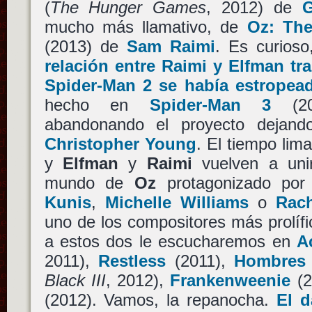
(
The Hunger Games
, 2012) de
mucho más llamativo, de
Oz: The
(2013) de
Sam Raimi
. Es curios
relación entre Raimi y Elfman tr
Spider-Man 2 se había estropea
hecho en
Spider-Man 3
(2
abandonando el proyecto dejan
Christopher Young
. El tiempo lim
y
Elfman
y
Raimi
vuelven a unir
mundo de
Oz
protagonizado po
Kunis
,
Michelle Williams
o
Rac
uno de los compositores más prolíf
a estos dos le escucharemos en
A
2011),
Restless
(2011),
Hombres 
Black III
, 2012),
Frankenweenie
(2
(2012). Vamos, la repanocha.
El d