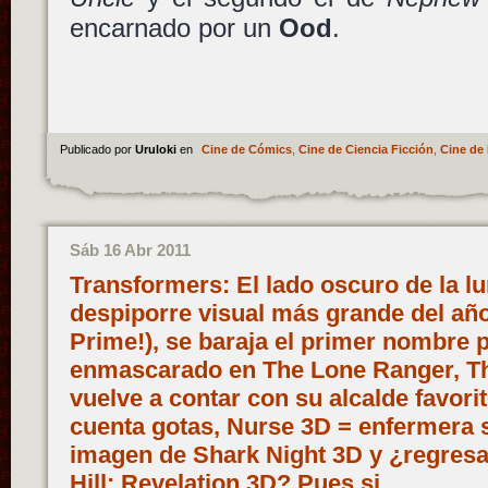
encarnado por un
Ood
.
Publicado por
Uruloki
en
Cine de Cómics
,
Cine de Ciencia Ficción
,
Cine de 
Sáb 16 Abr 2011
Transformers: El lado oscuro de la lu
despiporre visual más grande del año
Prime!), se baraja el primer nombre 
enmascarado en The Lone Ranger, Th
vuelve a contar con su alcalde favor
cuenta gotas, Nurse 3D = enfermera se
imagen de Shark Night 3D y ¿regresa
Hill: Revelation 3D? Pues si…