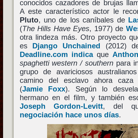
conocidos cazadores de brujas lla
A este característico actor le rec
Pluto
, uno de los caníbales de
La
(
The Hills Have Eyes
, 1977) de
We
otra lindeza más. Otro proyecto q
es
Django Unchained
(2012) 
Deadline.com indica
que
Anthon
spaghetti western / southern
para in
grupo de avariciosos australian
camino del esclavo ahora caz
(
Jamie Foxx
). Según lo desve
hermano en el film, y también esc
Joseph Gordon-Levitt
, del 
negociación hace unos días
.