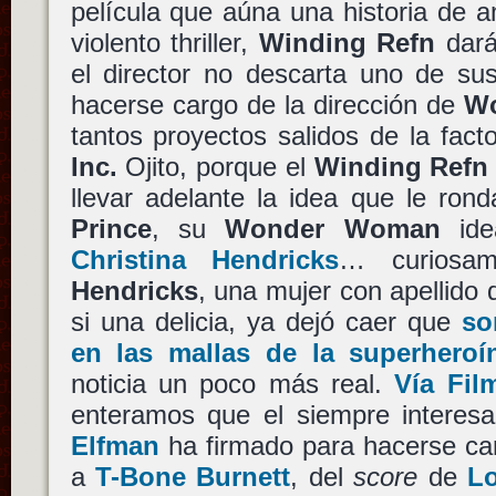
película que aúna una historia de 
violento thriller,
Winding Refn
dará
el director no descarta uno de su
hacerse cargo de la dirección de
W
tantos proyectos salidos de la fact
Inc.
Ojito, porque el
Winding Refn
llevar adelante la idea que le ron
Prince
, su
Wonder Woman
ide
Christina Hendricks
… curiosa
Hendricks
, una mujer con apellido 
si una delicia, ya dejó caer que
so
en las mallas de la superhero
noticia un poco más real.
Vía Fil
enteramos que el siempre interes
Elfman
ha firmado para hacerse car
a
T-Bone Burnett
, del
score
de
Lo