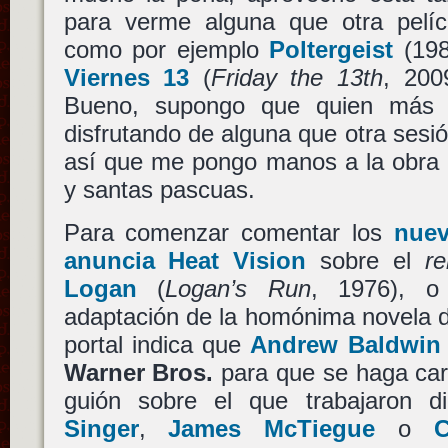
para verme alguna que otra pelícu
como por ejemplo
Poltergeist
(19
Viernes 13
(
Friday the 13th
, 20
Bueno, supongo que quien más 
disfrutando de alguna que otra sesió
así que me pongo manos a la obra c
y santas pascuas.
Para comenzar comentar los
nue
anuncia Heat Vision
sobre el
r
Logan
(
Logan’s Run
, 1976), o
adaptación de la homónima novela
portal indica que
Andrew Baldwin
Warner Bros.
para que se haga carg
guión sobre el que trabajaron 
Singer
,
James McTiegue
o
C