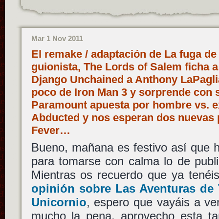
Mar 1 Nov 2011
El remake / adaptación de La fuga de
guionista, The Lords of Salem ficha 
Django Unchained a Anthony LaPagli
poco de Iron Man 3 y sorprende con 
Paramount apuesta por hombre vs. ex
Abducted y nos esperan dos nuevas p
Fever…
Bueno, mañana es festivo así que ho
para tomarse con calma lo de public
Mientras os recuerdo que ya tenéi
opinión sobre Las Aventuras de T
Unicornio
, espero que vayáis a ve
mucho la pena, aprovecho esta tar