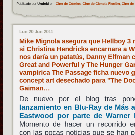
Publicado por
Uruloki
en
Cine de Cómics
,
Cine de Ciencia Ficción
,
Cine de 
Lun 20 Jun 2011
Mike Mignola asegura que Hellboy 3 n
si Christina Hendricks encarnara a
nos daría un patatús, Danny Elfman
Great and Powerful y The Hunger Gam
vampírica The Passage ficha nuevo gu
concept art desechado para "The Doct
Gaiman…
De nuevo por el blog tras pon
lanzamiento en Blu-Ray de Más all
Eastwood por parte de Warner
Momento de hacer un recorrido e
con las pocas noticias que se han p