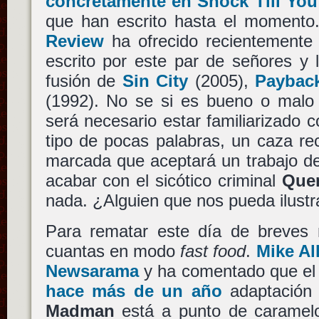
concretamente en Shock Till Yo
que han escrito hasta el moment
Review
ha ofrecido recientemente 
escrito por este par de señores y
fusión de
Sin City
(2005),
Paybac
(1992). No se si es bueno o malo
será necesario estar familiarizado 
tipo de pocas palabras, un caza r
marcada que aceptará un trabajo d
acabar con el sicótico criminal
Quen
nada. ¿Alguien que nos pueda ilustr
Para rematar este día de breves n
cuantas en modo
fast food
.
Mike Al
Newsarama
y ha comentado que el 
hace más de un año
adaptación 
Madman
está a punto de caramel