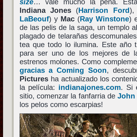
size
… vale mucho la pena. Est
Indiana Jones
(
Harrison Ford
)
LaBeouf
) y
Mac
(
Ray Winstone
) 
de las pelis de la saga, un templo
plagado de telarañas descomunales 
tea que todo lo ilumina. Este año 
para ser uno de los mejores de 
estrenos molones. Como complement
gracias a Coming Soon
, descu
Pictures
ha actualizado los contenid
la película:
indianajones.com
. Si
sitio, comenzar la fanfarria de
John 
los pelos como escarpias!