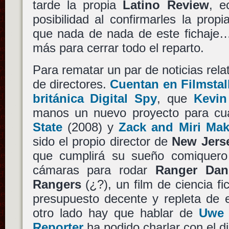
tarde la propia
Latino Review
, e
posibilidad al confirmarles la prop
que nada de nada de este fichaje…
más para cerrar todo el reparto.
Para rematar un par de noticias relat
de directores.
Cuentan en Filmstal
británica Digital Spy
, que
Kevin
manos un nuevo proyecto para c
State
(2008) y
Zack and Miri Ma
sido el propio director de
New Jers
que cumplirá su sueño comiquero
cámaras para rodar
Ranger Dan
Rangers
(¿?), un film de ciencia f
presupuesto decente y repleta de e
otro lado hay que hablar de
Uwe 
Reporter
ha podido charlar con el dir