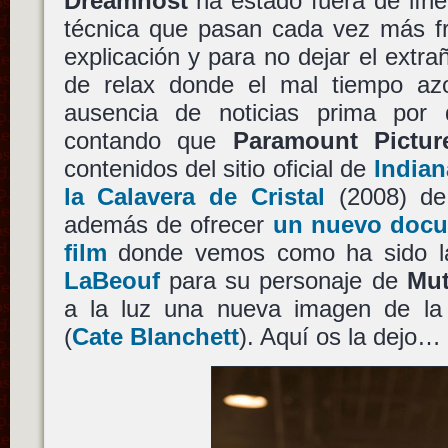
Dreamhost
ha estado fuera de líne
técnica que pasan cada vez más fr
explicación y para no dejar el extra
de relax donde el mal tiempo az
ausencia de noticias prima por
contando que
Paramount Pictur
contenidos del sitio oficial de
Indian
la Calavera de Cristal
(2008) d
además de ofrecer
un nuevo docum
film
donde vemos como ha sido l
LaBeouf
para su personaje de
Mut
a la luz una nueva imagen de l
(
Cate Blanchett
). Aquí os la dejo…