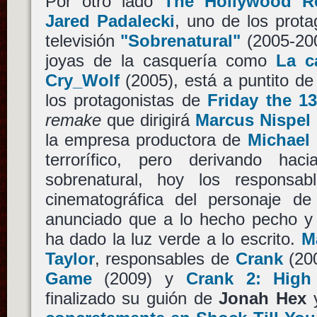
Por otro lado
The Hollywood R
Jared Padalecki
, uno de los prota
televisión
"Sobrenatural"
(2005-200
joyas de la casquería como
La c
Cry_Wolf
(2005), está a puntito de
los protagonistas de
Friday the 13
remake
que dirigirá
Marcus Nispel
la empresa productora de
Michael
terrorífico, pero derivando hac
sobrenatural, hoy los responsab
cinematográfica del personaje d
anunciado que a lo hecho pecho 
ha dado la luz verde a lo escrito.
M
Taylor
, responsables de
Crank
(20
Game
(2009) y
Crank 2: High
finalizado su guión de
Jonah Hex
y