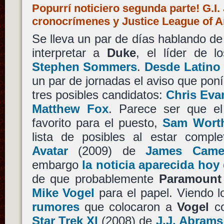
Popurrí noticiero segunda parte! G.I
cronocrímenes y Justice League of
Se lleva un par de días hablando d
interpretar a
Duke
, el líder de 
Stephen Sommers
.
Desde Latino
un par de jornadas el aviso que pon
tres posibles candidatos:
Chris Eva
Matthew Fox
. Parece ser que e
favorito para el puesto,
Sam Wort
lista de posibles al estar comp
Avatar
(2009) de
James Came
embargo
la noticia aparecida hoy
de que probablemente
Paramount 
Mike Vogel
para el papel. Viendo 
rumores
que colocaron a
Vogel
c
Star Trek XI
(2008) de
J.J. Abrams