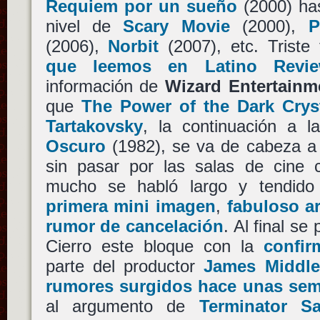
Requiem por un sueño
(2000) has
nivel de
Scary Movie
(2000),
P
(2006),
Norbit
(2007), etc. Trist
que leemos en Latino Revi
información de
Wizard Entertainm
que
The Power of the Dark Crys
Tartakovsky
, la continuación a l
Oscuro
(1982), se va de cabeza a 
sin pasar por las salas de cine c
mucho se habló largo y tendido 
primera mini imagen
,
fabuloso a
rumor de cancelación
. Al final s
Cierro este bloque con la
confir
parte del productor
James Middle
rumores surgidos hace unas se
al argumento de
Terminator Sa