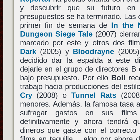
y descubrir que su futuro en
presupuestos se ha terminado. Las d
primer fin de semana de
In the 
Dungeon Siege Tale
(2007) cierra
marcado por este y otros dos fi
Dark
(2005) y
Bloodrayne
(2005)
decidido dar la espalda a este di
dejarle en el grupo de directores B
bajo presupuesto. Por ello
Boll
rec
trabajo hacia producciones del esti
Cry
(2008) o
Tunnel Rats
(2008)
menores. Además, la famosa tasa a
sufragar gastos en sus films
definitivamente y ahora tendrá q
dineros que gaste con el correcto
films en taquilla… algo por ahora di