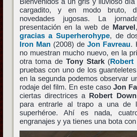
Bienvenidos a un gris y lluvioso dí
cargadito, y en modo bruto, d
novedades jugosas. La jorna
presentación en la web de
Marvel
gracias a Superherohype
, de do
Iron Man
(2008) de
Jon Favreau
.
no muestran mucho nuevo, en la pr
otra toma de
Tony Stark
(
Robert
pruebas con uno de los guanteletes
en la segunda podemos observar u
rodaje del film. En este caso
Jon Fa
ciertas directrices a
Robert Downe
para entrarle al trapo a una de l
superhéroe. Ahí es nada, cuat
engranajes y ya tienes una bota con