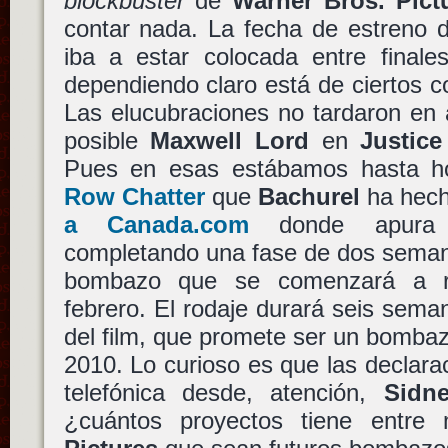
blockbuster
de
Warner Bros. Pict
contar nada. La fecha de estreno d
iba a estar colocada entre finale
dependiendo claro está de ciertos c
Las elucubraciones no tardaron en a
posible
Maxwell Lord
en
Justic
Pues en esas estábamos hasta 
Row Chatter
que
Bachurel
ha hec
a Canada.com
donde apura l
completando una fase de dos seman
bombazo que se comenzará a r
febrero. El rodaje durará seis sema
del film, que promete ser un bombazo
2010. Lo curioso es que las declara
telefónica desde, atención,
Sidn
¿cuántos proyectos tiene entr