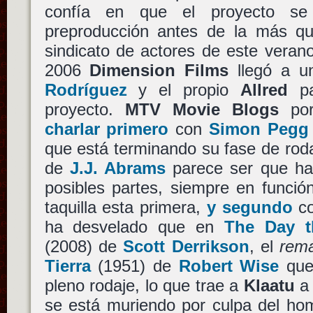
confía en que el proyecto s
preproducción antes de la más qu
sindicato de actores de este veran
2006
Dimension Films
llegó a u
Rodríguez
y el propio
Allred
pa
proyecto.
MTV Movie Blogs
por
charlar primero
con
Simon Pegg
que está terminando su fase de rod
de
J.J. Abrams
parece ser que ha 
posibles partes, siempre en funci
taquilla esta primera,
y segundo
c
ha desvelado que en
The Day t
(2008) de
Scott Derrikson
, el
rem
Tierra
(1951) de
Robert Wise
que
pleno rodaje, lo que trae a
Klaatu
a 
se está muriendo por culpa del hom