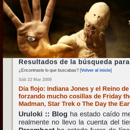
Resultados de la búsqueda para:
¿Encontraste lo que buscabas? [
Volver al inicio
]
Sáb 22 Mar 2008
Día flojo: Indiana Jones y el Reino de
forzando mucho cosillas de Friday th
Madman, Star Trek o The Day the Ear
Uruloki :: Blog
ha estado caído me
realmente no llevo la cuenta del ti